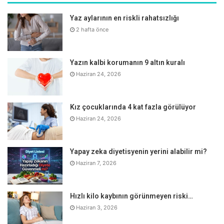
Bağırsak sağlığını güçlendirir
Yaz aylarının en riskli rahatsızlığı
2 hafta önce
Bağırsak mikrobiyotasının sağlıksız olması yalnızca
bağırsakların düzgün çalışmamasını değil, vücudun
Yazın kalbi korumanın 9 altın kuralı
iltihaplanmasına da neden olarak kalp hastalığı, obezite,
Haziran 24, 2026
kanser gibi durumların görülmesine de neden olabilir.
Düzenli bir şekilde ceviz tüketen kişilerde tüketmeyenlere
oranla hem bağırsak fonksiyonlarının normal çalışması hem
Kız çocuklarında 4 kat fazla görülüyor
de kalp, obezite gibi bazı kronik hastalıkların daha az
Haziran 24, 2026
görülmesine katkı sağlar.
Yapay zeka diyetisyenin yerini alabilir mi?
Kan basıncını kontrol eder
Haziran 7, 2026
Ceviz yüksek kan basıncını kontrol altına alır ve böylece bu
duruma bağlı olabilecek hastalık risklerinin önüne
Hızlı kilo kaybının görünmeyen riski…
geçmeye yardımcı olur.
Haziran 3, 2026