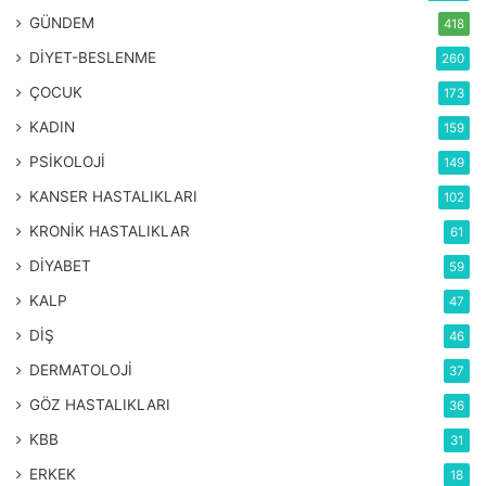
vucutta iltihaplanma
yaslanma
GÜNDEM
418
DİYET-BESLENME
260
ÇOCUK
173
KADIN
159
PSİKOLOJİ
149
KANSER HASTALIKLARI
102
KRONİK HASTALIKLAR
61
DİYABET
59
KALP
47
DİŞ
46
DERMATOLOJİ
37
GÖZ HASTALIKLARI
36
KBB
31
ERKEK
18