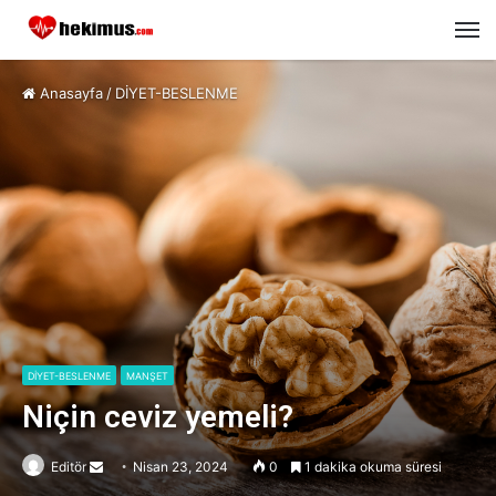
M
Anasayfa
/
DİYET-BESLENME
DİYET-BESLENME
MANŞET
Niçin ceviz yemeli?
Editör
Send
Nisan 23, 2024
0
1 dakika okuma süresi
an