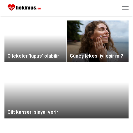
M
O lekeler ‘lupus’ olabilir
Güneş lekesi iyileşir mi?
Cilt kanseri sinyal verir