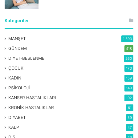
Kategoriler
MANŞET
1.593
GÜNDEM
418
DİYET-BESLENME
260
ÇOCUK
173
KADIN
159
PSİKOLOJİ
149
KANSER HASTALIKLARI
102
KRONİK HASTALIKLAR
61
DİYABET
59
KALP
47
DİŞ
46