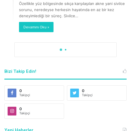
Özellikle yüz bölgesinde sıkça karşılaşılan akne yani sivilce
sorunu, neredeyse herkesin hayatında en az bir kez
deneyimlediği bir süreç. Sivilce…
Devamını Oku »
Bizi Takip Edin!
0
0
Takipçi
Takipçi
0
Takipçi
Yeni Haberler