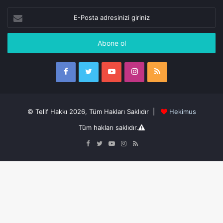
E-
Posta
adresinizi
giriniz
Facebook
Twitter
YouTube
Instagram
RSS
© Telif Hakkı 2026, Tüm Hakları Saklıdır |
Hekimus
Tüm hakları saklıdır.
Facebook
Twitter
YouTube
Instagram
RSS