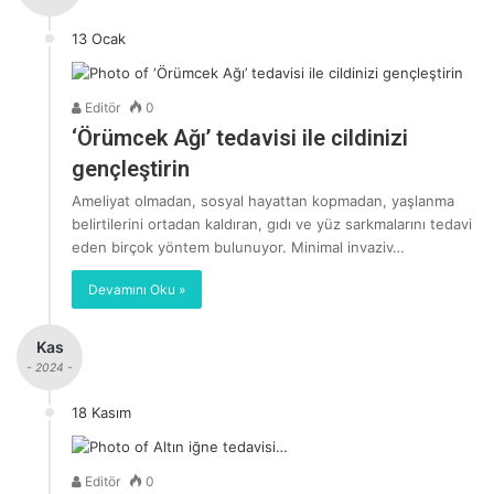
13 Ocak
Editör
0
‘Örümcek Ağı’ tedavisi ile cildinizi
gençleştirin
Ameliyat olmadan, sosyal hayattan kopmadan, yaşlanma
belirtilerini ortadan kaldıran, gıdı ve yüz sarkmalarını tedavi
eden birçok yöntem bulunuyor. Minimal invaziv…
Devamını Oku »
Kas
- 2024 -
18 Kasım
Editör
0