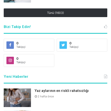
Tünü (1603)
Bizi Takip Edin!
Uykunuza özen gösterin
0
0
Takipçi
Takipçi
Yetersiz ve kalitesiz uyku ile birlikte oluşan stres vücutta
kortizol salınımını artırıyor ve vücut su tutmaya hazır hale
0
Takipçi
geliyor. Bu nedenle günlük yedi saat uyku kişilerin ödem
riskini azaltıyor.
Yeni Haberler
Yaz aylarının en riskli rahatsızlığı
2 hafta önce