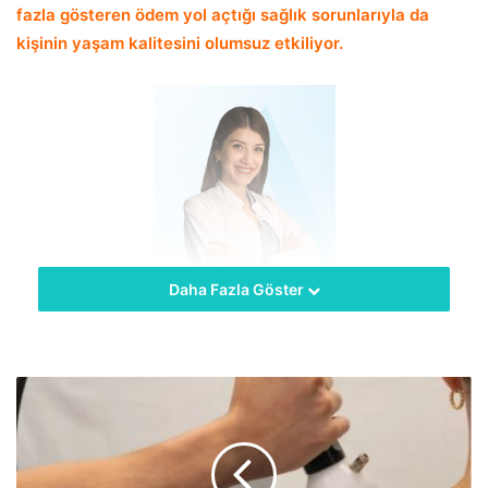
fazla gösteren ödem yol açtığı sağlık sorunlarıyla da
kişinin yaşam kalitesini olumsuz etkiliyor.
Daha Fazla Göster
hekimus + Beslenme ve Diyet Uzmanı Beyza Erdoğan bazı
besinlerin vücutta su tutulumunu kolaylaştırıp ödeme
neden olduğunu, bazılarının ise ödemden kurtulmaya fayda
sağladığını belirtirken, ödem söktürücü çaylar konusunda
uyarıyor. Masum görünen bu çayların bilinçsiz