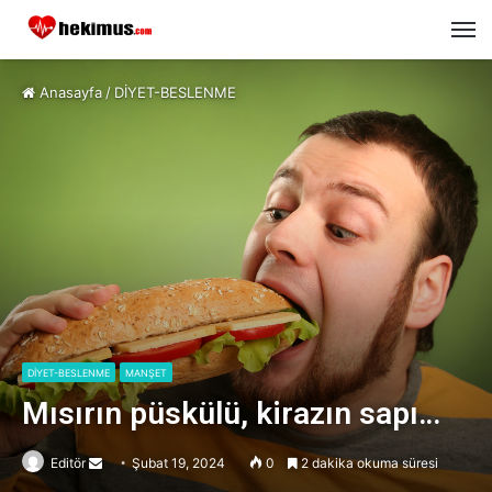
M
Anasayfa
/
DİYET-BESLENME
DİYET-BESLENME
MANŞET
Mısırın püskülü, kirazın sapı…
Editör
Send
Şubat 19, 2024
0
2 dakika okuma süresi
an