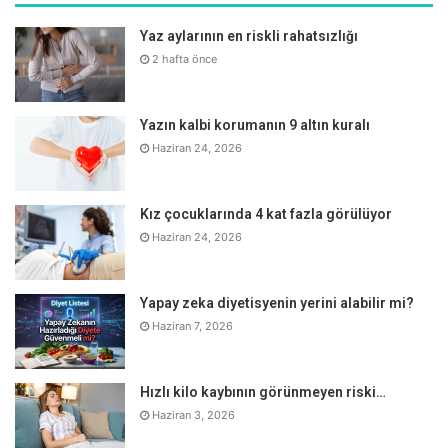
Ödem tutan besinlere dikkat edin
Yaz aylarının en riskli rahatsızlığı
Beslenme ve Diyet Uzmanı Beyza Erdoğan “Çok fazla
2 hafta önce
hamur işi, şekerli besinler ve paketli gıdalar tüketen kişiler
vücuduna çok fazla tuz ve karbonhidrat alır. 1 gram
Yazın kalbi korumanın 9 altın kuralı
karbonhidrat vücutta yaklaşık iki gram kadar su tutar. Bu
Haziran 24, 2026
nedenle her gün paketli gıda tüketimi yapan kişilerin
vücudu daha ödemlidir. Ayrıca yetersiz veya çok yüksek
Kız çocuklarında 4 kat fazla görülüyor
proteinli beslenmek, fast-food tarzı ürünler tüketmek de
Haziran 24, 2026
ödemin temel sebeplerindendir” diyor.
Yapay zeka diyetisyenin yerini alabilir mi?
Haziran 7, 2026
Hızlı kilo kaybının görünmeyen riski…
Haziran 3, 2026