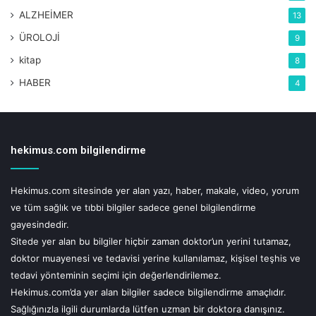
eden, yorum yapan ve doktorlara soru gönderen kişiler, bu uyarıları kabul
ALZHEİMER
13
etmiş sayılacaktır.
ÜROLOJİ
9
kitap
8
Etiketler
beyza erdogan
cay
egzersiz
kabak
kahve
HABER
4
kereviz
kilo
maydanozu
meyve
ödem
odemden kurtulun
sebze
semizotu
spor
vücutta odem
hekimus.com bilgilendirme
Hekimus.com sitesinde yer alan yazı, haber, makale, video, yorum
ve tüm sağlık ve tıbbi bilgiler sadece genel bilgilendirme
gayesindedir.
Sitede yer alan bu bilgiler hiçbir zaman doktor’un yerini tutamaz,
doktor muayenesi ve tedavisi yerine kullanılamaz, kişisel teşhis ve
tedavi yönteminin seçimi için değerlendirilemez.
Hekimus.com’da yer alan bilgiler sadece bilgilendirme amaçlıdır.
Sağlığınızla ilgili durumlarda lütfen uzman bir doktora danışınız.