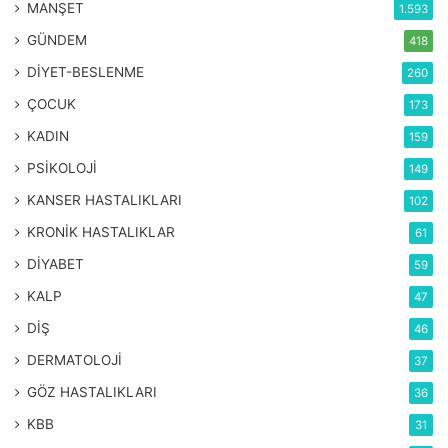
MANŞET
1.593
GÜNDEM
418
DİYET-BESLENME
260
ÇOCUK
173
KADIN
159
PSİKOLOJİ
149
KANSER HASTALIKLARI
102
KRONİK HASTALIKLAR
61
DİYABET
59
KALP
47
DİŞ
46
DERMATOLOJİ
37
GÖZ HASTALIKLARI
36
KBB
31