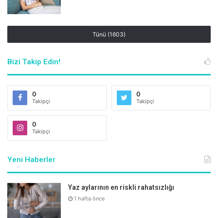
Tünü (1603)
Bizi Takip Edin!
0
0
Takipçi
Takipçi
0
Takipçi
Yeni Haberler
Yaz aylarının en riskli rahatsızlığı
1 hafta önce