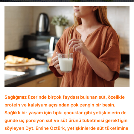
email
Sağlığımız üzerinde birçok faydası bulunan süt, özelikle
protein ve kalsiyum açısından çok zengin bir besin.
Sağlıklı bir yaşam için tıpkı çocuklar gibi yetişkinlerin de
günde üç porsiyon süt ve süt ürünü tüketmesi gerektiğini
söyleyen Dyt. Emine Öztürk,
yetişkinlerde süt tüketimine