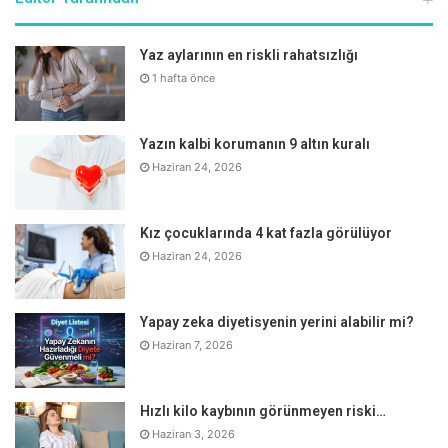
Yaz aylarının en riskli rahatsızlığı
1 hafta önce
UYARI!
Hekimus.com sitesinde yer alan yazı, haber, makale, video, yorum ve tüm
Yazın kalbi korumanın 9 altın kuralı
sağlık ve tıbbi bilgiler sadece genel bilgilendirme gayesindedir.
Sitede yer alan bu bilgiler hiçbir zaman doktor'un yerini tutamaz, doktor
Haziran 24, 2026
muayenesi ve tedavisi yerine kullanılamaz, kişisel teşhis ve tedavi
yönteminin seçimi için değerlendirilemez.
Hekimus.com'da yer alan bilgiler sadece bilgilendirme amaçlıdır.
Sağlığınızla ilgili durumlarda lütfen uzman bir doktora danışınız.
Kız çocuklarında 4 kat fazla görülüyor
Hekimus.com, uzman bir doktora danışılmadan yapılan herhangi bir
uygulamadan doğabilecek zarardan sorumlu tutulamaz. Sitemizi ziyaret
Haziran 24, 2026
eden, yorum yapan ve doktorlara soru gönderen kişiler, bu uyarıları kabul
etmiş sayılacaktır.
Yapay zeka diyetisyenin yerini alabilir mi?
Haziran 7, 2026
Etiketler
bagısıklık sistemi
d vitamini
dyt. emine ozturk
kalp hastaliklari
kalsiyum kaynagi
protein
süt
sut urunleri
Hızlı kilo kaybının görünmeyen riski…
Haziran 3, 2026