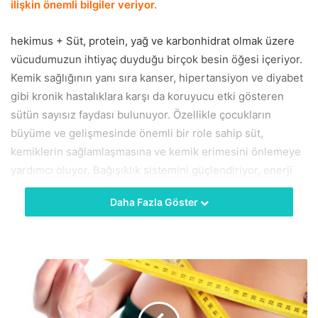
ilişkin
önemli bilgiler veriyor.
hekimus + Süt, protein, yağ ve karbonhidrat olmak üzere
vücudumuzun ihtiyaç duyduğu birçok besin öğesi içeriyor.
Kemik sağlığının yanı sıra kanser, hipertansiyon ve diyabet
gibi kronik hastalıklara karşı da koruyucu etki gösteren
sütün sayısız faydası bulunuyor. Özellikle çocukların
büyüme ve gelişmesinde önemli bir role sahip süt,
kemiklerin sağlamlaşmasına ve kemik erimesini önlemeye
yardımcı oluyor. Bağışıklık sistemini güçlendiriyor, enerji
veriyor, kalp hastalıklarına karşı koruma sağlıyor.
Daha Fazla Göster
Yaşlanmayı geciktiriyor, sindirim sistemini koruyor. Süt, her
ne kadar çocukların içeceği bir besin olarak görülse de
aslında her yaş grubu için çok önemli ve değerli… Peki, süt
yetişkinler için ne kadar faydalı? BU sorunun yanıtını Dyt.
Emine Öztürk, veriyor. Sütün, diğer besinlerin sınırlı
miktarda sağladığı kalsiyum, fosfor ve magnezyum gibi
önemli mineralleri içerdiğini söyleyen Dyt. Emine Öztürk,