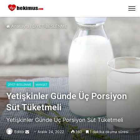
M
Anasayfa
/
DİYET-BESLENME
DİYET-BESLENME
MANŞET
Yetişkinler Günde Üç Porsiyon
Süt Tüketmeli
Yetişkinler Günde Üç Porsiyon Süt Tüketmeli
Editör
Send
Aralık 24, 2022
160
1 dakika okuma süresi
an