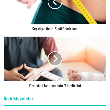
yetişkinlerin günde en az üç porsiyon süt ve süt ürünü
tüketmesi gerektiğinin altını çiziyor. Süt ürünlerinin zengin
bir kalsiyum kaynağı olduğunu belirten Dyt. Öztürk, “Yeterli
kalsiyum alamazsak osteoporoz riskimiz artar. Kemikler
Kış diyetinin 8 püf noktası
zayıflar ve kırılmaya yatkın hale gelir. Ulusal Osteoporoz
Vakfı, kemik kaybını ve osteoporozu önlemek için yeterli
kalsiyum tüketimi ve D vitamini öneriyor” diyor.
İntoleransınız veya alerjiniz yoksa mutlaka süt tüketin
Yapılan araştırmalar süt ve süt ürünlerinin özellikle de
yoğurt tüketiminin, kemik sağlığı üzerindeki olumlu
etkisinin bulunduğunu ve tip 2 diyabet riskini de azalttığını
Prostat kanserinin 7 belirtisi
gösteriyor. Amerikan Diyabet Derneği’nin tip 2 diyabet
riskini azaltmak ve kan şekeri kontrolünün önemli bir
İlgili Makaleler
göstergesi olan A1C seviyelerini düşürmek için Akdeniz
diyetini önerdiğini söyleyen Dyt. Öztürk, Akdeniz diyetinin