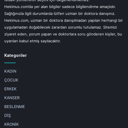
destekleyerek psikolojik durumu iyileştirebilir. B12 ve D
Hekimus.com’da yer alan bilgiler sadece bilgilendirme amaçlıdır.
vitamini seviyelerinin düşüklüğü de ruhsal hastalıklar
Sağlığınızla ilgili durumlarda lütfen uzman bir doktora danışınız.
üzerinde etken olabileceği için düzenli kontroller
Hekimus.com, uzman bir doktora danışılmadan yapılan herhangi bir
yaptırarak gerektiğinde doktor eşliğinde takviye alınabilir.
uygulamadan doğabilecek zarardan sorumlu tutulamaz. Sitemizi
Konsantrasyon sorunları ve ruh hali değişimlerinde etkisi
ziyaret eden, yorum yapan ve doktorlara soru gönderen kişiler, bu
olduğu bilinen dehidrasyondan kaçınmak için ise yeterli su
uyarıları kabul etmiş sayılacaktır.
tüketimi de ihmal edilmemeli.
Kategoriler
Beslenme düzenindeki değişikliklerin uzun vadeli bir etkisi
olduğunu unutmamak gerekir. Yalnızca belirtileri gidermek
KADIN
yerine davranışın ardındaki etmenleri anlamaya
ÇOCUK
çalışmak için profesyonel psikolojik destek almak da
ERKEK
önemli.”
KANSER
BESLENME
DİŞ
UYARI!
KRONİK