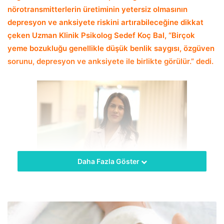
nörotransmitterlerin üretiminin yetersiz olmasının
depresyon ve anksiyete riskini artırabileceğine dikkat
çeken
Uzman Klinik Psikolog Sedef Koç Bal, “Birçok
yeme bozukluğu
genellikle düşük benlik saygısı, özgüven
sorunu, depresyon ve anksiyete ile birlikte görülür.” dedi.
Daha Fazla Göster
hekimus + Sağlıklı beslenme alışkanlıkları ruh halini
dengeleyebileceğini de dile getiren Uzman Klinik Psikolog