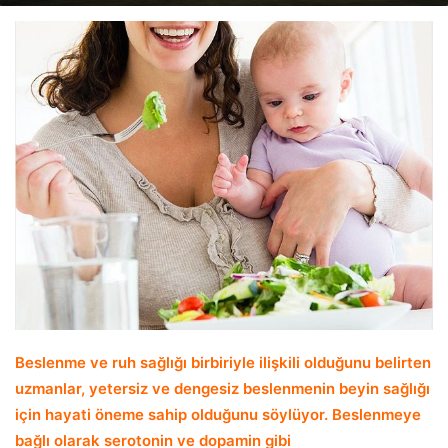
email
Beslenme ve ruh sağlığı birbiriyle ilişkili olduğunu belirten
uzmanlar, yetersiz ve dengesiz beslenmenin beyin sağlığı
için hayati öneme sahip olduğunu söylüyor.
Beslenmeye
bağlı olarak serotonin ve dopamin gibi