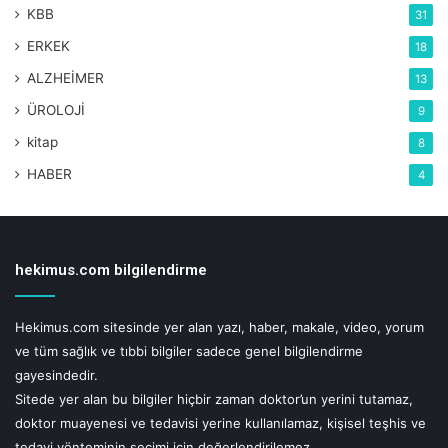
KBB
31
ERKEK
18
ALZHEİMER
13
ÜROLOJİ
9
kitap
8
HABER
4
hekimus.com bilgilendirme
“Kan şekerini kontrol etmek üzere şeker tüketimini
azaltmak da enerji seviyesinde dengeyi
Hekimus.com sitesinde yer alan yazı, haber, makale, video, yorum
ve tüm sağlık ve tıbbi bilgiler sadece genel bilgilendirme
sağlayacaktır. Mikrobiyota dostu beslenme yani beyin-
gayesindedir.
bağırsak ilişkisinde hem bağışıklığı hem ruh sağlığını
Sitede yer alan bu bilgiler hiçbir zaman doktor’un yerini tutamaz,
korumak üzere probiyotikler ve lifli gıdalar açısından
doktor muayenesi ve tedavisi yerine kullanılamaz, kişisel teşhis ve
zengin yiyecekler tüketmek bağırsak sağlığını
tedavi yönteminin seçimi için değerlendirilemez.