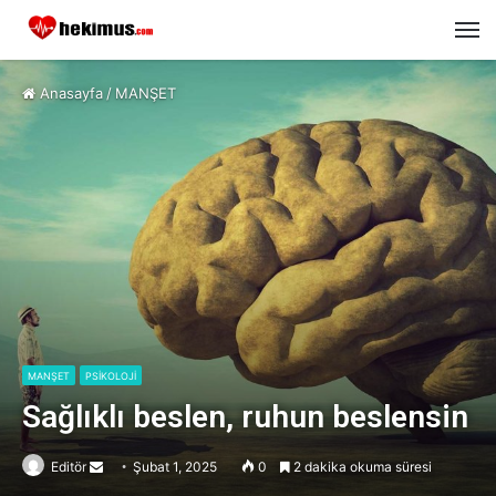
M
Anasayfa
/
MANŞET
MANŞET
PSİKOLOJİ
Sağlıklı beslen, ruhun beslensin
Editör
Send
Şubat 1, 2025
0
2 dakika okuma süresi
an