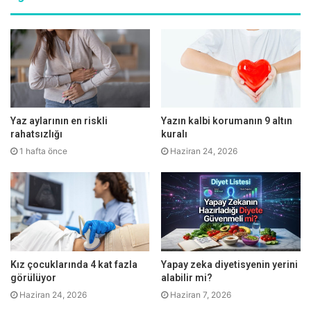
Psikolog Sedef Koç Bal, “Bu enerjiyi sağlayacak kaynak
yeterli olmadığında serotonin, dopamin gibi mutluluk ve
motivasyonla ilişkili nörotransmitterlerin üretimi olumsuz
etkilenir. Dolayısıyla yetersiz ve dengesiz beslenme
sonucunda depresyon ve anksiyete gibi psikiyatrik hastalık
riskleri artabilir.” uyarısını yaptı.
Yaz aylarının en riskli
Yazın kalbi korumanın 9 altın
rahatsızlığı
kuralı
Öte yandan psikiyatrik hastalıkların beslenme
1 hafta önce
Haziran 24, 2026
alışkanlıklarını ve iştahı etkileyebileceğinin de altını
çizen Uzman Klinik Psikolog Sedef Koç Bal, yalnızca yeme
bozukluğunda değil, duygudurum bozuklukları, psikotik
bozukluklar, bağımlılık ve çeşitli psikopatolojilerde yeme
davranışında kontrolsüz bir artış veya azalma
görülebileceğini aktardı.
Kız çocuklarında 4 kat fazla
Yapay zeka diyetisyenin yerini
görülüyor
alabilir mi?
Beslenme bozuklukları farklı psikolojik sorunlara neden
Haziran 24, 2026
Haziran 7, 2026
olabilir!