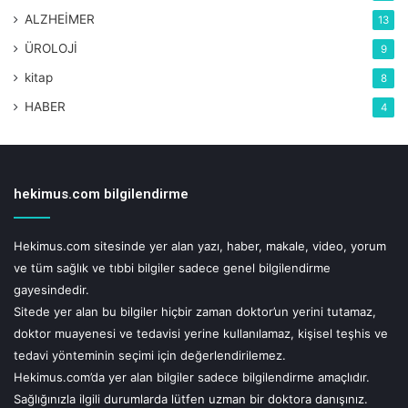
ALZHEİMER
13
ÜROLOJİ
9
kitap
8
HABER
4
hekimus.com bilgilendirme
Hekimus.com sitesinde yer alan yazı, haber, makale, video, yorum
ve tüm sağlık ve tıbbi bilgiler sadece genel bilgilendirme
İdeal kilonuza kavuşun
gayesindedir.
Sitede yer alan bu bilgiler hiçbir zaman doktor’un yerini tutamaz,
Endokrinoloji ve Metabolizma Hastalıkları Uzmanı Prof. Dr.
doktor muayenesi ve tedavisi yerine kullanılamaz, kişisel teşhis ve
Ender Arıkan “Yapılan çalışmalar; aşırı kilonun vücutta
tedavi yönteminin seçimi için değerlendirilemez.
insüline karşı direnç oluşmasına neden olduğunu, özellikle
Hekimus.com’da yer alan bilgiler sadece bilgilendirme amaçlıdır.
bel çevresi kadınlarda 80’in, erkeklerde ise 94’ün üzerinde
Sağlığınızla ilgili durumlarda lütfen uzman bir doktora danışınız.