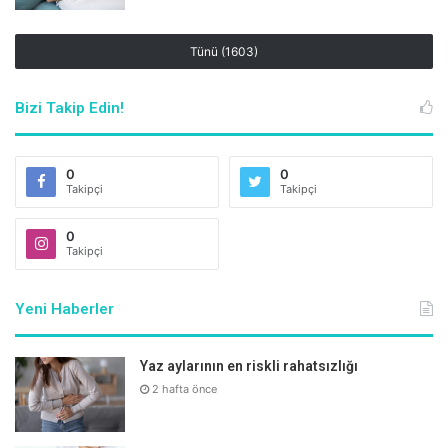
tüketimimizin, ihtiyacımızın neredeyse 4-5 katı olduğunu
göz önünde bulundurunca tuzu azaltmanın çok olumlu
Tünü (1603)
sonuçlara yol açacağı açıkça görülmektedir.”
Bizi Takip Edin!
0
0
Takipçi
Takipçi
0
Takipçi
Yeni Haberler
Yaz aylarının en riskli rahatsızlığı
2 hafta önce
23.00’den 07.00’ye kadar mutlaka uyuyun