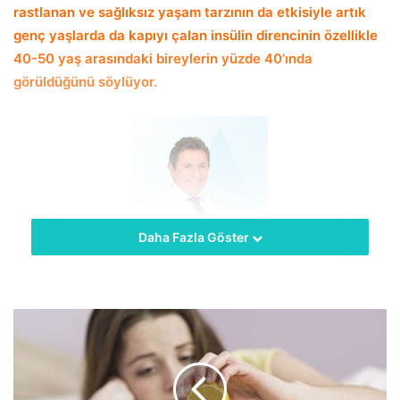
rastlanan ve sağlıksız yaşam tarzının da etkisiyle artık
genç yaşlarda da kapıyı çalan insülin direncinin özellikle
40-50 yaş arasındaki bireylerin yüzde 40’ında
görüldüğünü söylüyor.
Daha Fazla Göster
hekimus + Son yıllarda sağlıksız beslenme alışkanlığı ve
hareketsiz yaşam tarzı derken vücutta yağ dokusunun
arttığını, bu yağlardan salgılanan zararlı kimyasal
maddelerin kanda şeker oranını düzenleyen insülin