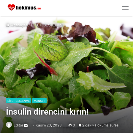
M
Anasayfa
/
DİYET-BESLENME
DİYET-BESLENME
MANŞET
İnsülin direncini kırın!
Editör
Send
Kasım 20, 2023
0
2 dakika okuma süresi
an