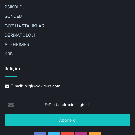
seker
stres
tansiyon
tuz tüketimi
uideal kilo
uyku suresi
PSİKOLOJİ
vucut direnci
GÜNDEM
GÖZ HASTALIKLARI
DERMATOLOJİ
ALZHEİMER
KBB
İletişim
E-mail:
bilgi@hekimus.com
E-
Posta
adresinizi
giriniz