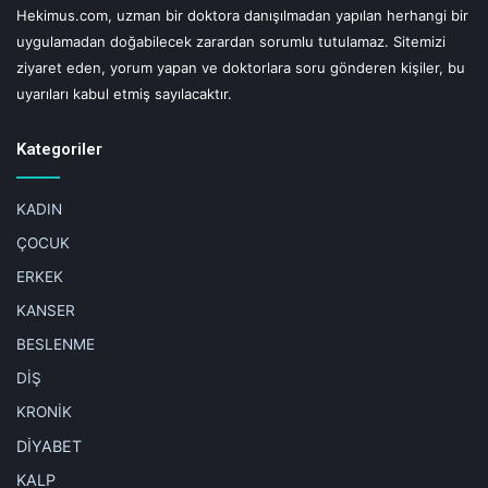
olunmasının insülin direncine yol açarak, ardından diyabete
Hekimus.com, uzman bir doktora danışılmadan yapılan herhangi bir
ve kalp damar hastalıklarında artışa davetiye çıkardığını
uygulamadan doğabilecek zarardan sorumlu tutulamaz. Sitemizi
ortaya koymaktadır” diyor.
ziyaret eden, yorum yapan ve doktorlara soru gönderen kişiler, bu
uyarıları kabul etmiş sayılacaktır.
Kategoriler
UYARI!
KADIN
Hekimus.com sitesinde yer alan yazı, haber, makale, video, yorum ve tüm
sağlık ve tıbbi bilgiler sadece genel bilgilendirme gayesindedir.
ÇOCUK
Sitede yer alan bu bilgiler hiçbir zaman doktor'un yerini tutamaz, doktor
muayenesi ve tedavisi yerine kullanılamaz, kişisel teşhis ve tedavi
ERKEK
yönteminin seçimi için değerlendirilemez.
Hekimus.com'da yer alan bilgiler sadece bilgilendirme amaçlıdır.
KANSER
Sağlığınızla ilgili durumlarda lütfen uzman bir doktora danışınız.
Hekimus.com, uzman bir doktora danışılmadan yapılan herhangi bir
BESLENME
uygulamadan doğabilecek zarardan sorumlu tutulamaz. Sitemizi ziyaret
eden, yorum yapan ve doktorlara soru gönderen kişiler, bu uyarıları kabul
DİŞ
etmiş sayılacaktır.
KRONİK
DİYABET
Etiketler
diyabet
ideal uyku
insulin direnci
prof.dr. ender arıkan
KALP