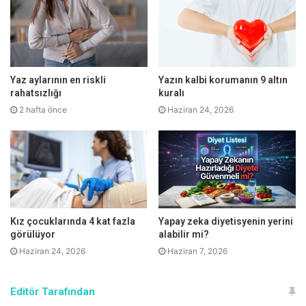
beslenmenin en sağlıklı beslenme biçimi olduğunu
gösteriyor. Beslenmenin mutlaka Akdeniz tarzı
beslenmeye dönmesi gerekir” diyor.
Yaz aylarının en riskli
Yazın kalbi korumanın 9 altın
rahatsızlığı
kuralı
2 hafta önce
Haziran 24, 2026
Kız çocuklarında 4 kat fazla
Yapay zeka diyetisyenin yerini
görülüyor
alabilir mi?
Haziran 24, 2026
Haziran 7, 2026
Her gün yürüyüş yapın
Editör Tarafından