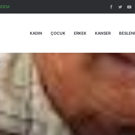
NDEM
Facebook
Twitte
Y
KADIN
ÇOCUK
ERKEK
KANSER
BESLEN
i?