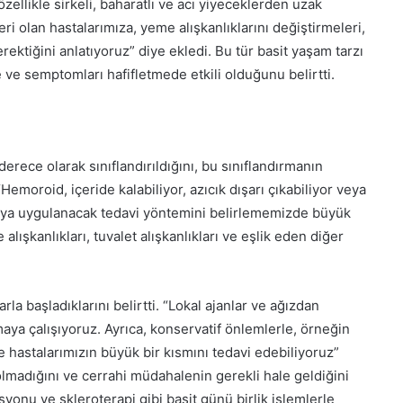
zellikle sirkeli, baharatlı ve acı yiyeceklerden uzak
ri olan hastalarımıza, yeme alışkanlıklarını değiştirmeleri,
erektiğini anlatıyoruz” diye ekledi. Bu tür basit yaşam tarzı
 ve semptomları hafifletmede etkili olduğunu belirtti.
derece olarak sınıflandırıldığını, bu sınıflandırmanın
emoroid, içeride kalabiliyor, azıcık dışarı çıkabiliyor veya
staya uygulanacak tedavi yöntemini belirlememizde büyük
lışkanlıkları, tuvalet alışkanlıkları ve eşlik eden diğer
rla başladıklarını belirtti. “Lokal ajanlar ve ağızdan
amaya çalışıyoruz. Ayrıca, konservatif önlemlerle, örneğin
e hastalarımızın büyük bir kısmını tedavi edebiliyoruz”
olmadığını ve cerrahi müdahalenin gerekli hale geldiğini
yonu ve skleroterapi gibi basit günü birlik işlemlerle