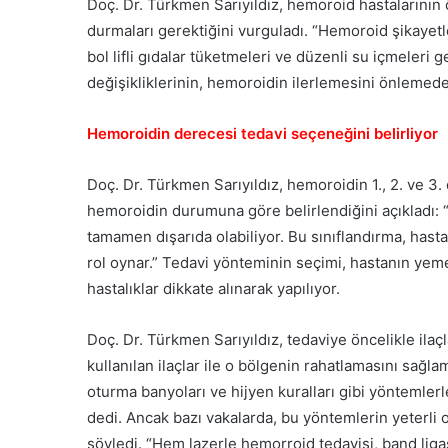
Doç. Dr. Türkmen Sarıyıldız, hemoroid hastalarının ö
durmaları gerektiğini vurguladı. “Hemoroid şikayetle
bol lifli gıdalar tüketmeleri ve düzenli su içmeleri g
değişikliklerinin, hemoroidin ilerlemesini önlemede
Hemoroidin derecesi tedavi seçeneğini belirliyor
Doç. Dr. Türkmen Sarıyıldız, hemoroidin 1., 2. ve 3. 
hemoroidin durumuna göre belirlendiğini açıkladı: “H
tamamen dışarıda olabiliyor. Bu sınıflandırma, ha
rol oynar.” Tedavi yönteminin seçimi, hastanın yeme a
hastalıklar dikkate alınarak yapılıyor.
Doç. Dr. Türkmen Sarıyıldız, tedaviye öncelikle ilaçla
kullanılan ilaçlar ile o bölgenin rahatlamasını sağl
oturma banyoları ve hijyen kuralları gibi yöntemlerl
dedi. Ancak bazı vakalarda, bu yöntemlerin yeterli 
söyledi. “Hem lazerle hemorroid tedavisi, band ligas