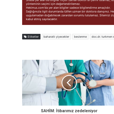
yönteminin seçimi için değerlendirilemez.
Hekimus.com'da yer alan bilgiler sadece bilgilendirme amaçlıdır.
Sağlığınızla ilgili durumlarda lütfen uzman bir doktora danışınız.
uygulamadan doğabilecek zarardan sorumlu tutulamaz. Sitemizi ziya
kabul etmiş sayılacaktır.
Etiketler
baharatlı yiyecekler
beslenme
doc.dr. turkmen s
SAHİM: İtibarımız zedeleniyor