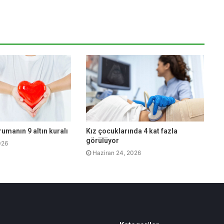
rumanın 9 altın kuralı
Kız çocuklarında 4 kat fazla
görülüyor
026
Haziran 24, 2026