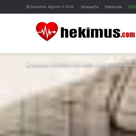
Anasayfa
Hakkında
GÜ
Çarşamba, Ağustos 5 2026
Anasayfa
/
GÜNDEM
/
Hemoroidi olanlar nasıl beslenmel