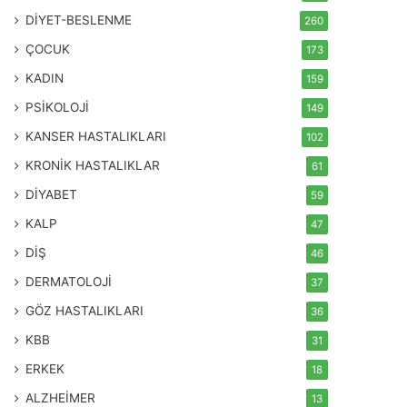
DİYET-BESLENME
260
ÇOCUK
173
KADIN
159
PSİKOLOJİ
149
KANSER HASTALIKLARI
102
KRONİK HASTALIKLAR
61
DİYABET
59
KALP
47
DİŞ
46
DERMATOLOJİ
37
GÖZ HASTALIKLARI
36
KBB
31
ERKEK
18
ALZHEİMER
13