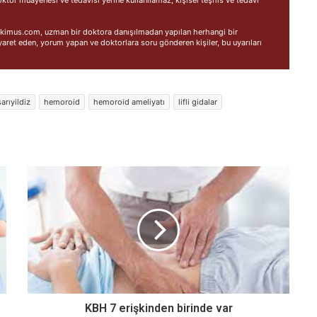
 Hekimus.com, uzman bir doktora danışılmadan yapılan herhangi bir
ret eden, yorum yapan ve doktorlara soru gönderen kişiler, bu uyarıları
arıyildiz
hemoroid
hemoroid ameliyatı
lifli gidalar
KBH 7 erişkinden birinde var