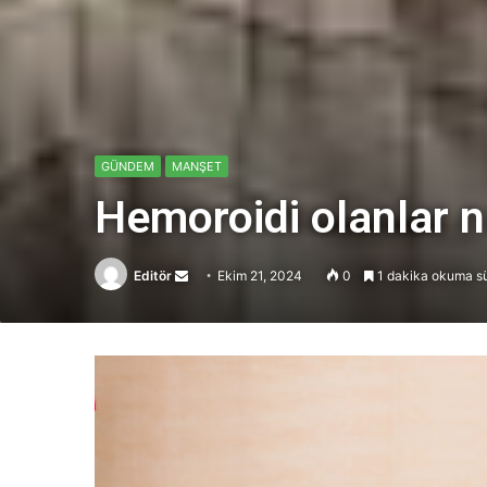
GÜNDEM
MANŞET
Hemoroidi olanlar n
Editör
Send
Ekim 21, 2024
0
1 dakika okuma sü
an
email