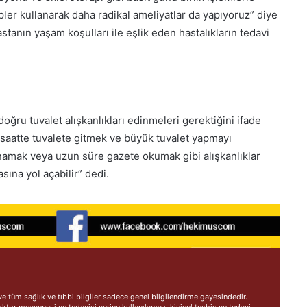
pler kullanarak daha radikal ameliyatlar da yapıyoruz” diye
stanın yaşam koşulları ile eşlik eden hastalıkların tedavi
oğru tuvalet alışkanlıkları edinmeleri gerektiğini ifade
 saatte tuvalete gitmek ve büyük tuvalet yapmayı
namak veya uzun süre gazete okumak gibi alışkanlıklar
sına yol açabilir” dedi.
 tüm sağlık ve tıbbi bilgiler sadece genel bilgilendirme gayesindedir.
oktor muayenesi ve tedavisi yerine kullanılamaz, kişisel teşhis ve tedavi