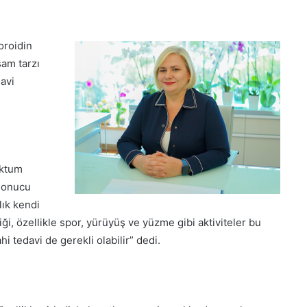
oroidin
şam tarzı
davi
ektum
 sonucu
lık kendi
, özellikle spor, yürüyüş ve yüzme gibi aktiviteler bu
 tedavi de gerekli olabilir” dedi.