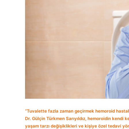
“Tuvalette fazla zaman geçirmek hemoroid hastalı
Dr. Gülçin Türkmen Sarıyıldız, hemoroidin kendi k
yaşam tarzı değişiklikleri ve kişiye özel tedavi yö