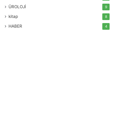
ÜROLOJİ
9
kitap
8
HABER
4