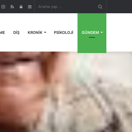
Arama
r
ouTube
Instagram
RSS
Kayıt
Kenar
yap
Ol
Bölmesi
ME
DİŞ
KRONİK
PSİKOLOJİ
GÜNDEM
...