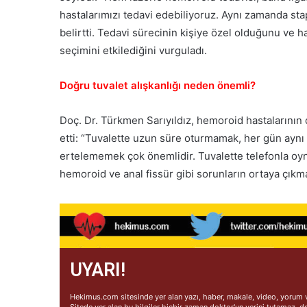
hastalarımızı tedavi edebiliyoruz. Aynı zamanda sta
belirtti. Tedavi sürecinin kişiye özel olduğunu ve ha
seçimini etkilediğini vurguladı.
Doğru tuvalet alışkanlığı neden önemli?
Doç. Dr. Türkmen Sarıyıldız, hemoroid hastalarının d
etti: “Tuvalette uzun süre oturmamak, her gün aynı
ertelememek çok önemlidir. Tuvalette telefonla oy
hemoroid ve anal fissür gibi sorunların ortaya çıkma
UYARI!
Hekimus.com sitesinde yer alan yazı, haber, makale, video, yorum ve
Sitede yer alan bu bilgiler hiçbir zaman doktor'un yerini tutamaz, d