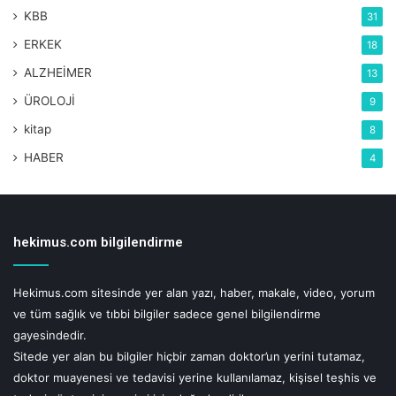
KBB
31
ERKEK
18
ALZHEİMER
13
ÜROLOJİ
9
kitap
8
HABER
4
hekimus.com bilgilendirme
Hekimus.com sitesinde yer alan yazı, haber, makale, video, yorum
ve tüm sağlık ve tıbbi bilgiler sadece genel bilgilendirme
gayesindedir.
Sitede yer alan bu bilgiler hiçbir zaman doktor’un yerini tutamaz,
doktor muayenesi ve tedavisi yerine kullanılamaz, kişisel teşhis ve