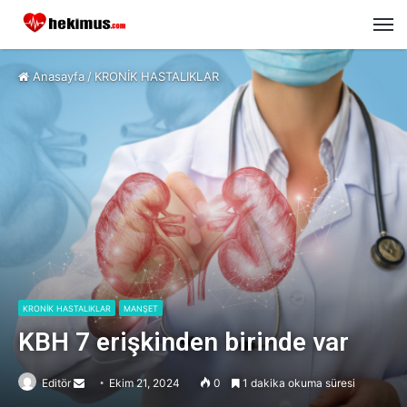
M
Anasayfa
/
KRONİK HASTALIKLAR
KRONİK HASTALIKLAR
MANŞET
KBH 7 erişkinden birinde var
Editör
Send
Ekim 21, 2024
0
1 dakika okuma süresi
an