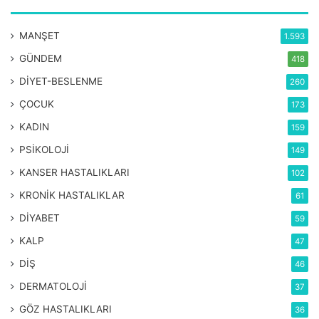
MANŞET
1.593
GÜNDEM
418
DİYET-BESLENME
260
ÇOCUK
173
KADIN
159
PSİKOLOJİ
149
KANSER HASTALIKLARI
102
KRONİK HASTALIKLAR
61
DİYABET
59
KALP
47
DİŞ
46
DERMATOLOJİ
37
GÖZ HASTALIKLARI
36