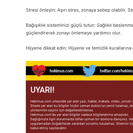
Stresi önleyin: Aşırı stres, zonaya sebep olabilir.
Bağışıklık sisteminizi güçlü tutun: Sağlıklı beslenme
güçlendirerek zonayı önlemeye yardımcı olur.
Hijyene dikkat edin: Hijyene ve temizlik kuralların
UYARI!
Hekimus.com sitesinde yer alan yazı, haber, makale, video, yorum ve
Sitede yer alan bu bilgiler hiçbir zaman doktor'un yerini tutamaz, d
yönteminin seçimi için değerlendirilemez.
Hekimus.com'da yer alan bilgiler sadece bilgilendirme amaçlıdır.
Sağlığınızla ilgili durumlarda lütfen uzman bir doktora danışınız.
uygulamadan doğabilecek zarardan sorumlu tutulamaz. Sitemizi ziya
kabul etmiş sayılacaktır.