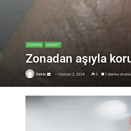
GÜNDEM
MANŞET
Zonadan aşıyla kor
Editör
Send
Haziran 2, 2024
0
1 dakika okuma 
an
email