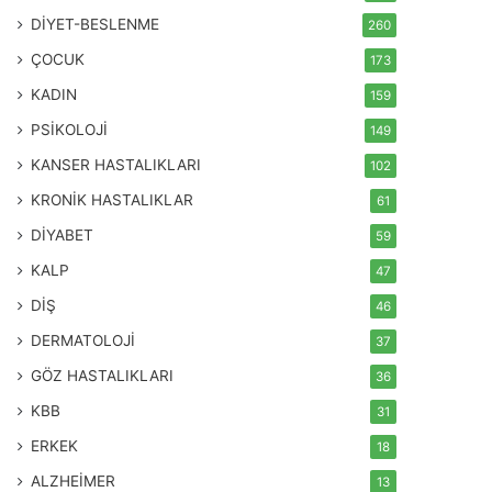
DİYET-BESLENME
260
ÇOCUK
173
KADIN
159
PSİKOLOJİ
149
KANSER HASTALIKLARI
102
KRONİK HASTALIKLAR
61
DİYABET
59
KALP
47
DİŞ
46
DERMATOLOJİ
37
GÖZ HASTALIKLARI
36
KBB
31
ERKEK
18
ALZHEİMER
13