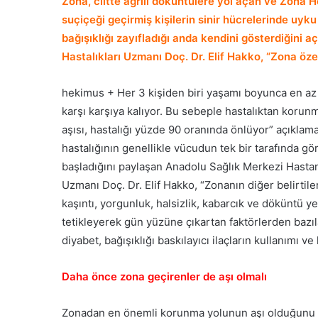
Zona, ciltte ağrılı döküntülere yol açan ve Zona 
suçiçeği geçirmiş kişilerin sinir hücrelerinde uyku
bağışıklığı zayıfladığı anda kendini gösterdiğini
Hastalıkları Uzmanı Doç. Dr. Elif Hakko, “Zona öze
hekimus + Her 3 kişiden biri yaşamı boyunca en az 
karşı karşıya kalıyor. Bu sebeple hastalıktan korun
aşısı, hastalığı yüzde 90 oranında önlüyor” açıkla
hastalığının genellikle vücudun tek bir tarafında g
başladığını paylaşan Anadolu Sağlık Merkezi Hastan
Uzmanı Doç. Dr. Elif Hakko, “Zonanın diğer belirtile
kaşıntı, yorgunluk, halsizlik, kabarcık ve döküntü yer
tetikleyerek gün yüzüne çıkartan faktörlerden bazıla
diyabet, bağışıklığı baskılayıcı ilaçların kullanımı ve 
Daha önce zona geçirenler de aşı olmalı
Zonadan en önemli korunma yolunun aşı olduğunu vu