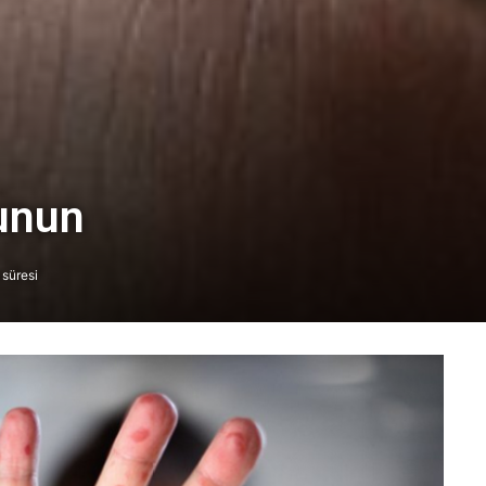
unun
süresi