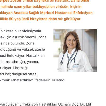
Herpes Zoster virüsü kaynaklı bir hastalık. Daha önce
 halinde uzun yıllar bekleyebilen virüsün, kişinin
 açıklayan Anadolu Sağlık Merkezi Hastanesi Enfeksiyon
llikle 50 yaş üstü bireylerde daha sık görülüyor.
bir kere bu enfeksiyonla
mak için aşı çok önemli. Zona
masında bulundu. Zona
örüldüğünü ve yüksek ateşle
esi Enfeksiyon Hastalıkları
ri arasında; ağrı, yanma,
 alıyor. Hastalığı
rı ise; duygusal stres,
kronik rahatsızlıklar” ifadelerini kullandı.
rgulayan Enfeksiyon Hastalıkları Uzmanı Doç. Dr. Elif