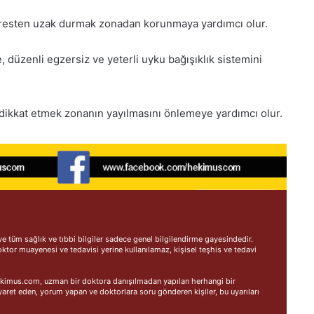
 Stresten uzak durmak zonadan korunmaya yardımcı olur.
, düzenli egzersiz ve yeterli uyku bağışıklık sistemini
a dikkat etmek zonanın yayılmasını önlemeye yardımcı olur.
 tüm sağlık ve tıbbi bilgiler sadece genel bilgilendirme gayesindedir.
oktor muayenesi ve tedavisi yerine kullanılamaz, kişisel teşhis ve tedavi
 Hekimus.com, uzman bir doktora danışılmadan yapılan herhangi bir
ret eden, yorum yapan ve doktorlara soru gönderen kişiler, bu uyarıları