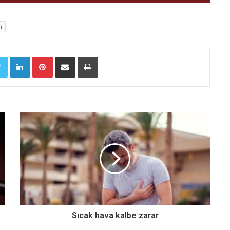
ı
Twitter
LinkedIn
Pinterest
E-Posta ile paylaş
Yazdır
Sıcak hava kalbe zarar