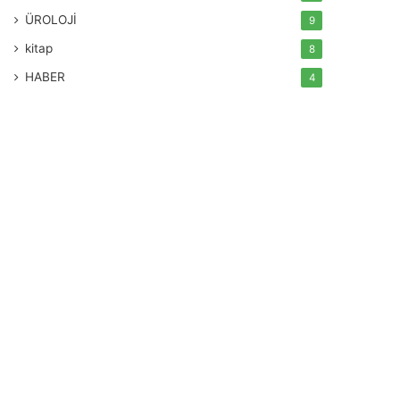
ÜROLOJİ
9
kitap
8
HABER
4