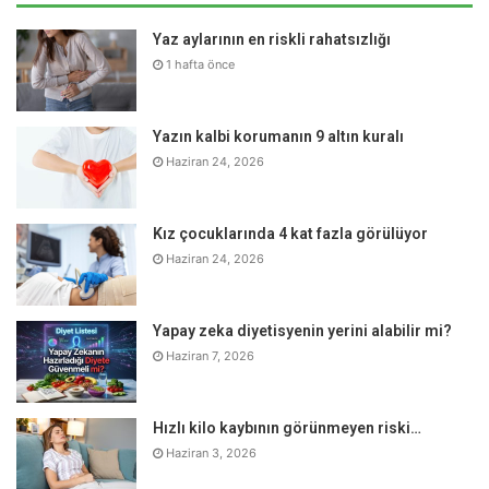
yapıldıktan sonra da hastanın işlem kaynaklı ağrı gibi bir
yakınması olmaz.
Yaz aylarının en riskli rahatsızlığı
1 hafta önce
Kolonoskopi sayesinde bağırsağın bütün iç mukozasını
görüntülü bir ekranda detaylı olarak izlenebilir. Kolon
Yazın kalbi korumanın 9 altın kuralı
polipleri, kolon iltihabı ve kolon kanseri gibi hastalıkların
Haziran 24, 2026
erken dönemde kesin bir tanı konulabilir. Kolonoskopi
sayesinde tanı konulan hastalık bu doğrultuda etkin bir
şekilde tedavi edilebilmektedir.
Kız çocuklarında 4 kat fazla görülüyor
Haziran 24, 2026
Yapay zeka diyetisyenin yerini alabilir mi?
UYARI!
Haziran 7, 2026
Hekimus.com sitesinde yer alan yazı, haber, makale, video, yorum ve tüm
sağlık ve tıbbi bilgiler sadece genel bilgilendirme gayesindedir.
Hızlı kilo kaybının görünmeyen riski…
Sitede yer alan bu bilgiler hiçbir zaman doktor'un yerini tutamaz, doktor
muayenesi ve tedavisi yerine kullanılamaz, kişisel teşhis ve tedavi
Haziran 3, 2026
yönteminin seçimi için değerlendirilemez.
Hekimus.com'da yer alan bilgiler sadece bilgilendirme amaçlıdır.