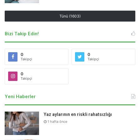
Sağlığınızla ilgili durumlarda lütfen uzman bir doktora danışınız.
Hekimus.com, uzman bir doktora danışılmadan yapılan herhangi bir
uygulamadan doğabilecek zarardan sorumlu tutulamaz. Sitemizi ziyaret
eden, yorum yapan ve doktorlara soru gönderen kişiler, bu uyarıları kabul
Tünü (1603)
etmiş sayılacaktır.
Bizi Takip Edin!
Etiketler
bagırsak mukozası
doç.dr. halil genc
kanser
kolon kanseri
kolonoskropi
kronik isha
kronik kabızlık
0
0
Takipçi
Takipçi
0
Takipçi
Yeni Haberler
Yaz aylarının en riskli rahatsızlığı
1 hafta önce