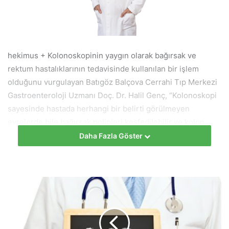
hekimus + Kolonoskopinin yaygın olarak bağırsak ve
rektum hastalıklarının tedavisinde kullanılan bir işlem
olduğunu vurgulayan Batıgöz Balçova Cerrahi Tıp Merkezi
Gastroenteroloji Uzmanı Doç. Dr. Halil Genç, “Kolonoskopi
sayesinde hastada herhangi bir belirti görülmeyen
evrelerde bile bağırsak polipleri keşfedilebilir ve kolon
kanseri erken dönemde önlenebilir” diye konuştu.
Daha Fazla Göster
NEDENİ BİLİNMEYEN HASTALIKLARI
GÖRÜNTÜLEYEBİLİYOR
Kolonoskopi bağırsak ve rektum hastalıklarının tanı ve
tedavisi için kullanılan endoskopik bir işlemdir. İşlem
sayesinde ucunda kamera ve ışık bulunan esnek bir cihaz