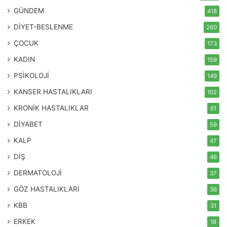
GÜNDEM
418
DİYET-BESLENME
260
ÇOCUK
173
KADIN
159
PSİKOLOJİ
149
KANSER HASTALIKLARI
102
KRONİK HASTALIKLAR
61
DİYABET
59
KALP
47
DİŞ
46
DERMATOLOJİ
37
GÖZ HASTALIKLARI
36
KBB
31
ERKEK
18