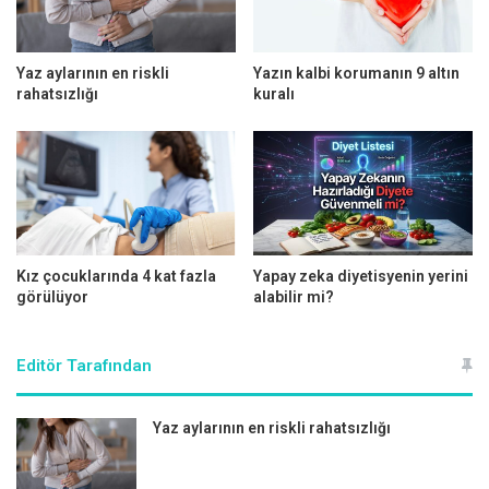
Yaz aylarının en riskli
Yazın kalbi korumanın 9 altın
rahatsızlığı
kuralı
Yetişkinlerde ciddiye alınması gereken 6 önemli belirti!
Kız çocuklarında 4 kat fazla
Yapay zeka diyetisyenin yerini
görülüyor
alabilir mi?
1- İshal
Editör Tarafından
2- Kilo kaybı
Yaz aylarının en riskli rahatsızlığı
3- Mide bulantısı ve kusma