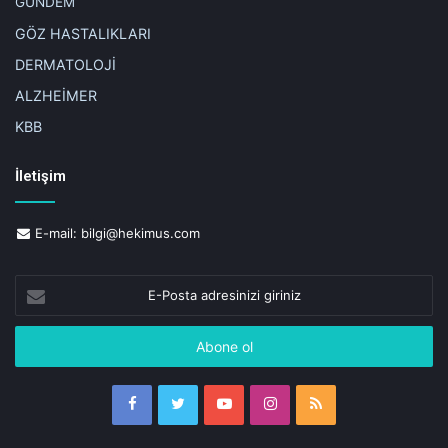
GÜNDEM
GÖZ HASTALIKLARI
DERMATOLOJİ
ALZHEİMER
KBB
İletişim
E-mail:
bilgi@hekimus.com
E-
Posta
adresinizi
giriniz
Facebook
Twitter
YouTube
Instagram
RSS