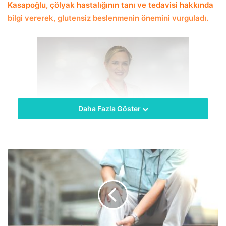
Kasapoğlu, çölyak hastalığının tanı ve tedavisi hakkında
bilgi vererek, glutensiz beslenmenin önemini vurguladı.
Daha Fazla Göster
hekimus. +Çölyak, gluten tüketiminden sonra ince
bağırsakta ortaya çıkan bağışıklık reaksiyonudur. Zamanla
bu bağışıklık yanıtı ince bağırsağın yüzeyindeki hücreleri
bozar ve bu hücrelerin bozulması da bir emilim
bozukluğuna yol açmaktadır. Gluten buğday, arpa ve
çavdarın içinde bulunmaktadır. Bazı ilaçlarda, takviye