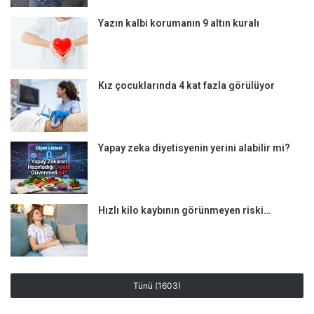
4- Karın ağrısı
Yazın kalbi korumanın 9 altın kuralı
5- Gaz ve karında şişkinlik
6- Yorgunluk ve halsizlik
Kız çocuklarında 4 kat fazla görülüyor
Nadiren görülen belirtiler;
• Sebebi bilinmeyen demir eksikliği anemisi
Yapay zeka diyetisyenin yerini alabilir mi?
• Osteoporoz (Kemik erimesi ve kemik kaybı)
Hızlı kilo kaybının görünmeyen riski…
• Ciltte kaşıntı ve döküntü
• Ağız içi yaralar
Tünü (1603)
• Baş ağrısı ve baş dönmesi