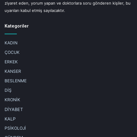
Etiketler
cocuklarda büyüme geriligi
colyak
cölyak belirtileri
ziyaret eden, yorum yapan ve doktorlara soru gönderen kişiler, bu
gaz ve karında siskinlik
halsizlik
ishal
kilo kaybı
kusba
uyarıları kabul etmiş sayılacaktır.
mide bulantisi
prof.dr. benan kasapoglu
yorgunluk
Kategoriler
KADIN
ÇOCUK
ERKEK
KANSER
BESLENME
DİŞ
KRONİK
DİYABET
KALP
PSİKOLOJİ