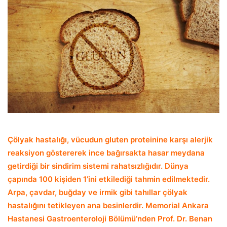
Çölyak hastalığı, vücudun gluten proteinine karşı alerjik
reaksiyon göstererek ince bağırsakta hasar meydana
getirdiği bir sindirim sistemi rahatsızlığıdır. Dünya
çapında 100 kişiden 1’ini etkilediği tahmin edilmektedir.
Arpa, çavdar, buğday ve irmik gibi tahıllar çölyak
hastalığını tetikleyen ana besinlerdir. Memorial Ankara
Hastanesi Gastroenteroloji Bölümü’nden Prof. Dr. Benan