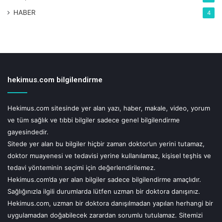
HABER
4
• Soya fasulyesi
• Fındık ve fasulye unu
hekimus.com bilgilendirme
UYARI!
Hekimus.com sitesinde yer alan yazı, haber, makale, video, yorum
Hekimus.com sitesinde yer alan yazı, haber, makale, video, yorum ve tüm
ve tüm sağlık ve tıbbi bilgiler sadece genel bilgilendirme
sağlık ve tıbbi bilgiler sadece genel bilgilendirme gayesindedir.
Sitede yer alan bu bilgiler hiçbir zaman doktor'un yerini tutamaz, doktor
gayesindedir.
muayenesi ve tedavisi yerine kullanılamaz, kişisel teşhis ve tedavi
Sitede yer alan bu bilgiler hiçbir zaman doktor’un yerini tutamaz,
yönteminin seçimi için değerlendirilemez.
Hekimus.com'da yer alan bilgiler sadece bilgilendirme amaçlıdır.
doktor muayenesi ve tedavisi yerine kullanılamaz, kişisel teşhis ve
Sağlığınızla ilgili durumlarda lütfen uzman bir doktora danışınız.
tedavi yönteminin seçimi için değerlendirilemez.
Hekimus.com, uzman bir doktora danışılmadan yapılan herhangi bir
uygulamadan doğabilecek zarardan sorumlu tutulamaz. Sitemizi ziyaret
Hekimus.com’da yer alan bilgiler sadece bilgilendirme amaçlıdır.
eden, yorum yapan ve doktorlara soru gönderen kişiler, bu uyarıları kabul
etmiş sayılacaktır.
Sağlığınızla ilgili durumlarda lütfen uzman bir doktora danışınız.
Hekimus.com, uzman bir doktora danışılmadan yapılan herhangi bir
uygulamadan doğabilecek zarardan sorumlu tutulamaz. Sitemizi