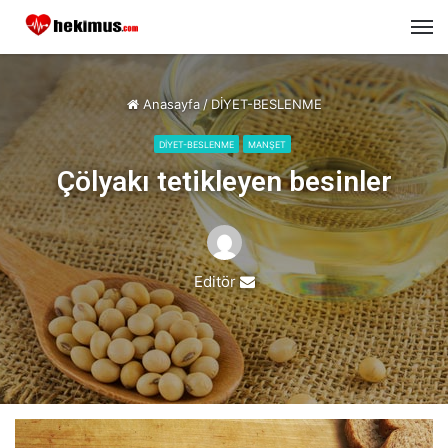
M
Anasayfa
/
DİYET-BESLENME
DİYET-BESLENME
MANŞET
Çölyakı tetikleyen besinler
Editör
Send
an
email