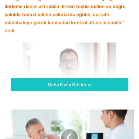
ilerleme riskini artırabilir.
Erken teşhis edilen ve doğru
şekilde tedavi edilen vakalarda eğrilik, cerrahi
müdahaleye gerek kalmadan kontrol altına alınabilir”
dedi.
Daha Fazla Göster
hekimus + Beyin ve Sinir Cerrahisi (Nöroşirürji) Uzmanı
Op. Dr. Ercan Kaya, duruş bozuklukları ve çocuklarda
skolyoz hakkında açıklamalarda bulundu. Duruş