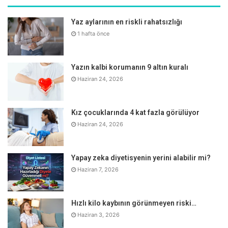
Yaz aylarının en riskli rahatsızlığı
1 hafta önce
Yazın kalbi korumanın 9 altın kuralı
Haziran 24, 2026
Kız çocuklarında 4 kat fazla görülüyor
Haziran 24, 2026
BU BELİRTİLERE DİKKAT EDİLMELİ
Skolyozun belirgin bir ağrıya yol açmadığı için ilerleyişinin
Yapay zeka diyetisyenin yerini alabilir mi?
farkedilmeyebileceğine değinen Op. Dr. Kaya, skolyozda
Haziran 7, 2026
görülebilecek belirtileri şöyle sıraladı:
Hızlı kilo kaybının görünmeyen riski…
“Omuzların, kalçaların veya kürek kemiklerinin
Haziran 3, 2026
asimetrik duruşu,