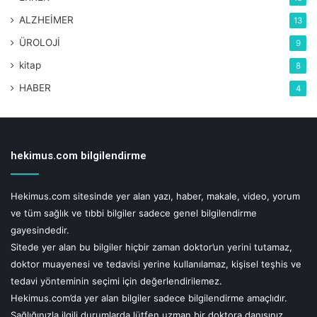
ALZHEİMER
13
ÜROLOJİ
9
kitap
8
UYARI!
HABER
4
Hekimus.com sitesinde yer alan yazı, haber, makale, video, yorum ve tüm
sağlık ve tıbbi bilgiler sadece genel bilgilendirme gayesindedir.
Sitede yer alan bu bilgiler hiçbir zaman doktor'un yerini tutamaz, doktor
muayenesi ve tedavisi yerine kullanılamaz, kişisel teşhis ve tedavi
yönteminin seçimi için değerlendirilemez.
hekimus.com bilgilendirme
Hekimus.com'da yer alan bilgiler sadece bilgilendirme amaçlıdır.
Sağlığınızla ilgili durumlarda lütfen uzman bir doktora danışınız.
Hekimus.com, uzman bir doktora danışılmadan yapılan herhangi bir
uygulamadan doğabilecek zarardan sorumlu tutulamaz. Sitemizi ziyaret
Hekimus.com sitesinde yer alan yazı, haber, makale, video, yorum
eden, yorum yapan ve doktorlara soru gönderen kişiler, bu uyarıları kabul
etmiş sayılacaktır.
ve tüm sağlık ve tıbbi bilgiler sadece genel bilgilendirme
gayesindedir.
Sitede yer alan bu bilgiler hiçbir zaman doktor’un yerini tutamaz,
Etiketler
dengesizlik
duruş bozuklugu
durus bozuklukları
doktor muayenesi ve tedavisi yerine kullanılamaz, kişisel teşhis ve
egzersiz
idiopatik skolyoz
kas dengesizligi
konjenital skolyoz
tedavi yönteminin seçimi için değerlendirilemez.
Hekimus.com’da yer alan bilgiler sadece bilgilendirme amaçlıdır.
nöromuskuler skolyoz
omurga
op.dr. ercan kaya
skolyoz
Sağlığınızla ilgili durumlarda lütfen uzman bir doktora danışınız.