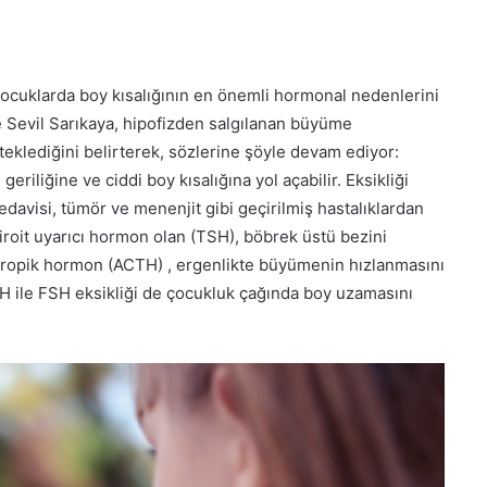
ocuklarda boy kısalığının en önemli hormonal nedenlerini
e Sevil Sarıkaya, hipofizden salgılanan büyüme
klediğini belirterek, sözlerine şöyle devam ediyor:
liğine ve ciddi boy kısalığına yol açabilir. Eksikliği
edavisi, tümör ve menenjit gibi geçirilmiş hastalıklardan
tiroit uyarıcı hormon olan (TSH), böbrek üstü bezini
otropik hormon (ACTH) , ergenlikte büyümenin hızlanmasını
H ile FSH eksikliği de çocukluk çağında boy uzamasını