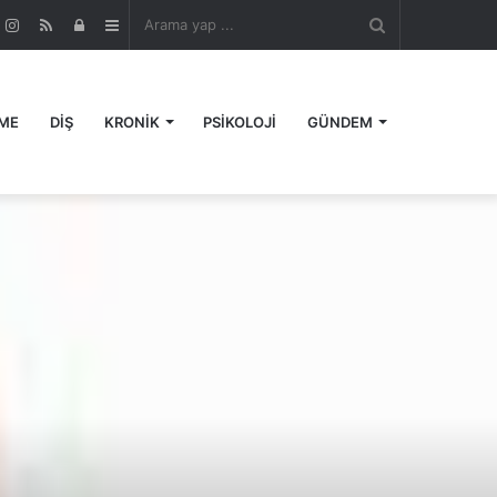
Arama
r
ouTube
Instagram
RSS
Kayıt
Kenar
yap
Ol
Bölmesi
ME
DİŞ
KRONİK
PSİKOLOJİ
GÜNDEM
...