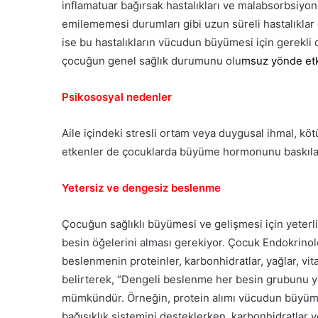
inflamatuar bağırsak hastalıkları ve malabsorbsiyon
emilememesi durumları gibi uzun süreli hastalıklar
ise bu hastalıkların vücudun büyümesi için gerekli o
çocuğun genel sağlık durumunu olu
msuz yönde etk
Psikososyal nedenler
Aile içindeki stresli ortam veya duygusal ihmal, köt
etkenler de çocuklarda büyüme hormonunu baskılay
Yetersiz ve dengesiz beslenme
Çocuğun sağlıklı büyümesi ve gelişmesi için yeter
besin öğelerini alması gerekiyor. Çocuk Endokrinoloj
beslenmenin proteinler, karbonhidratlar, yağlar, vit
belirterek, “Dengeli beslenme her besin grubunu y
mümkündür. Örneğin, protein alımı vücudun büyümes
bağışıklık sistemini desteklerken, karbonhidratlar ve