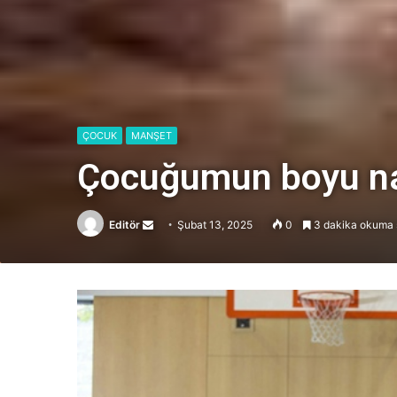
ÇOCUK
MANŞET
Çocuğumun boyu na
Editör
Send
Şubat 13, 2025
0
3 dakika okuma 
an
email