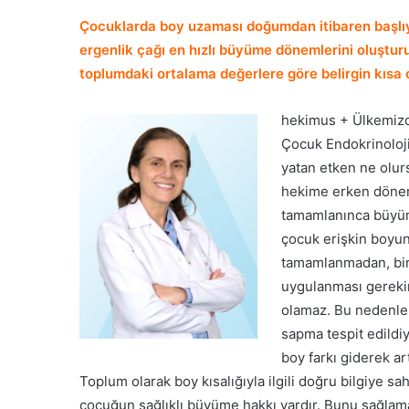
Çocuklarda boy uzaması doğumdan itibaren başlıy
ergenlik çağı en hızlı büyüme dönemlerini oluştu
toplumdaki ortalama değerlere göre belirgin kısa o
hekimus + Ülkemizde
Çocuk Endokrinolojis
yatan etken ne olur
hekime erken dönem
tamamlanınca büyüm
çocuk erişkin boyuna
tamamlanmadan, bir
uygulanması gereki
olamaz. Bu nedenle
sapma tespit edildi
boy farkı giderek a
Toplum olarak boy kısalığıyla ilgili doğru bilgiye sa
çocuğun sağlıklı büyüme hakkı vardır. Bunu sağlamak 