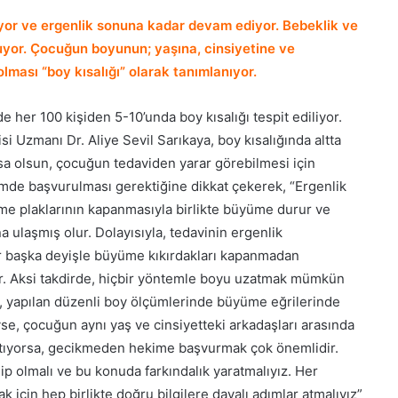
or ve ergenlik sonuna kadar devam ediyor. Bebeklik ve
ruyor. Çocuğun boyunun; yaşına, cinsiyetine ve
lması “boy kısalığı” olarak tanımlanıyor.
 her 100 kişiden 5-10’unda boy kısalığı tespit ediliyor.
i Uzmanı Dr. Aliye Sevil Sarıkaya, boy kısalığında altta
sa olsun, çocuğun tedaviden yarar görebilmesi için
de başvurulması gerektiğine dikkat çekerek, “Ergenlik
e plaklarının kapanmasıyla birlikte büyüme durur ve
 ulaşmış olur. Dolayısıyla, tedavinin ergenlik
 başka deyişle büyüme kıkırdakları kapanmadan
r. Aksi takdirde, hiçbir yöntemle boyu uzatmak mümkün
, yapılan düzenli boy ölçümlerinde büyüme eğrilerinde
yse, çocuğun aynı yaş ve cinsiyetteki arkadaşları arasında
rtıyorsa, gecikmeden hekime başvurmak çok önemlidir.
hip olmalı ve bu konuda farkındalık yaratmalıyız. Her
için hep birlikte doğru bilgilere dayalı adımlar atmalıyız”