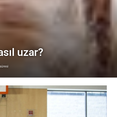
sıl uzar?
süresi