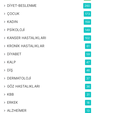
DİYET-BESLENME
260
ÇOCUK
173
KADIN
159
PSİKOLOJİ
149
KANSER HASTALIKLARI
102
KRONİK HASTALIKLAR
61
DİYABET
59
KALP
47
DİŞ
46
DERMATOLOJİ
37
GÖZ HASTALIKLARI
36
KBB
31
ERKEK
18
ALZHEİMER
13