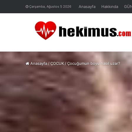
Anasayfa
Hakkında
GÜ
Çarşamba, Ağustos 5 2026
Anasayfa
/
ÇOCUK
/
Çocuğumun boyu nasıl uzar?