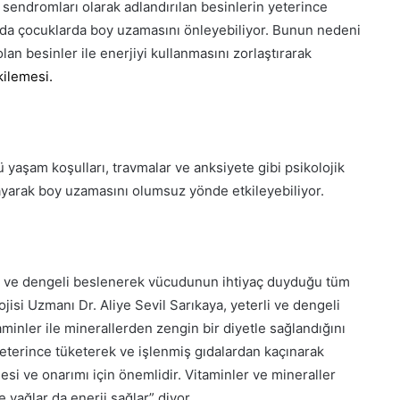
 sendromları olarak adlandırılan besinlerin yeterince
 da çocuklarda boy uzamasını önleyebiliyor. Bunun nedeni
lan besinler ile enerjiyi kullanmasını zorlaştırarak
ilemesi.
ü yaşam koşulları, travmalar ve anksiyete gibi psikolojik
arak boy uzamasını olumsuz yönde etkileyebiliyor.
li ve dengeli beslenerek vücudunun ihtiyaç duyduğu tüm
isi Uzmanı Dr. Aliye Sevil Sarıkaya, yeterli ve dengeli
aminler ile minerallerden zengin bir diyetle sağlandığını
eterince tüketerek ve işlenmiş gıdalardan kaçınarak
i ve onarımı için önemlidir. Vitaminler ve mineraller
 yağlar da enerji sağlar” diyor.