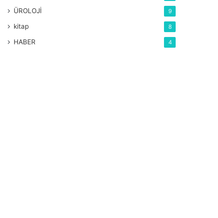
ÜROLOJİ
9
kitap
8
HABER
4