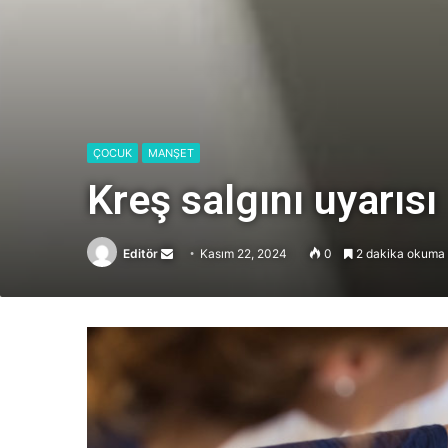
ÇOCUK
MANŞET
Kreş salgını uyarısı
Editör
Send
Kasım 22, 2024
0
2 dakika okuma 
an
email