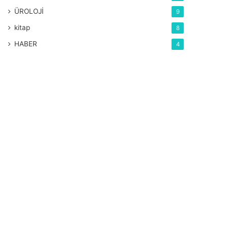
ÜROLOJİ
9
kitap
8
HABER
4