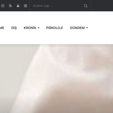
Arama
r
ouTube
Instagram
RSS
Kayıt
Kenar
yap
Ol
Bölmesi
ME
DİŞ
KRONİK
PSİKOLOJİ
GÜNDEM
...