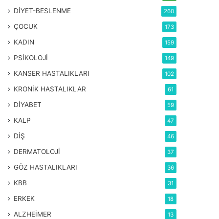
DİYET-BESLENME
260
ÇOCUK
173
KADIN
159
PSİKOLOJİ
149
KANSER HASTALIKLARI
102
KRONİK HASTALIKLAR
61
DİYABET
59
KALP
47
DİŞ
46
DERMATOLOJİ
37
GÖZ HASTALIKLARI
36
KBB
31
ERKEK
18
ALZHEİMER
13