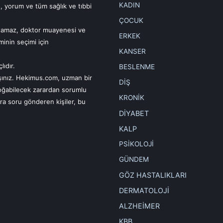
KADIN
, yorum ve tüm sağlık ve tıbbi
ÇOCUK
tutamaz, doktor muayenesi ve
ERKEK
minin seçimi için
KANSER
ıdır.
BESLENME
nışınız. Hekimus.com, uzman bir
DİŞ
oğabilecek zarardan sorumlu
KRONİK
ra soru gönderen kişiler, bu
DİYABET
KALP
PSİKOLOJİ
GÜNDEM
GÖZ HASTALIKLARI
DERMATOLOJİ
ALZHEİMER
KBB