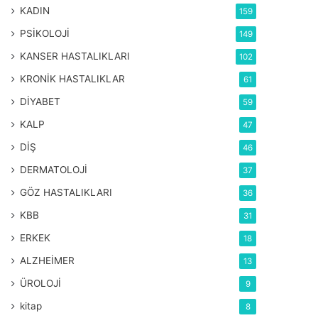
KADIN
159
PSİKOLOJİ
149
KANSER HASTALIKLARI
102
KRONİK HASTALIKLAR
61
DİYABET
59
KALP
47
DİŞ
46
DERMATOLOJİ
37
GÖZ HASTALIKLARI
36
KBB
31
ERKEK
18
ALZHEİMER
13
ÜROLOJİ
9
kitap
8