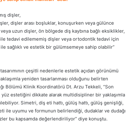
ış dişler,
şler, dişler arası boşluklar, konuşurken veya gülünce
eya uzun dişler, ön bölgede diş kaybına bağlı eksiklikler,
 ile tedavi edilememiş dişler veya ortodontik tedavi için
le sağlıklı ve estetik bir gülümsemeye sahip olabilir”
 tasarımının çeşitli nedenlerle estetik açıdan görünümü
r yaklaşımla yeniden tasarlanması olduğunu belirten
ğı Bölümü Klinik Koordinatörü Dt. Arzu Tekkeli, “Son
m yüz estetiğini dikkate alarak multidisipliner bir yaklaşımla
biliyor. Simetri, diş eti hattı, gülüş hattı, gülüş genişliği,
iş eti ile uyumu ve formunun belirlendiği, dudaklar ve dudağı
izler bu kapsamda değerlendiriliyor” diye konuştu.