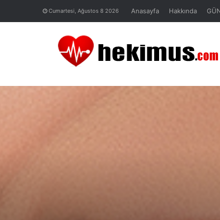
Anasayfa
Hakkında
GÜ
Cumartesi, Ağustos 8 2026
Anasayfa
/
DİŞ
/
Gülüşe estetik dokunuş