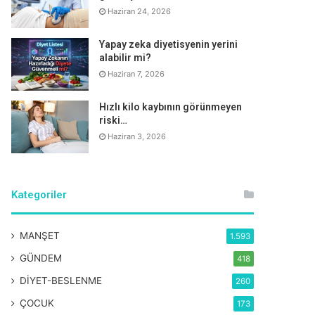
Haziran 24, 2026
Yapay zeka diyetisyenin yerini
alabilir mi?
Haziran 7, 2026
Hızlı kilo kaybının görünmeyen
riski…
Haziran 3, 2026
Kategoriler
MANŞET
1.593
GÜNDEM
418
DİYET-BESLENME
260
ÇOCUK
173