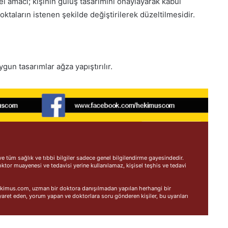
el amacı; kişinin gülüş tasarımını onaylayarak kabul
ktaların istenen şekilde değiştirilerek düzeltilmesidir.
gun tasarımlar ağza yapıştırılır.
 tüm sağlık ve tıbbi bilgiler sadece genel bilgilendirme gayesindedir.
oktor muayenesi ve tedavisi yerine kullanılamaz, kişisel teşhis ve tedavi
 Hekimus.com, uzman bir doktora danışılmadan yapılan herhangi bir
ret eden, yorum yapan ve doktorlara soru gönderen kişiler, bu uyarıları