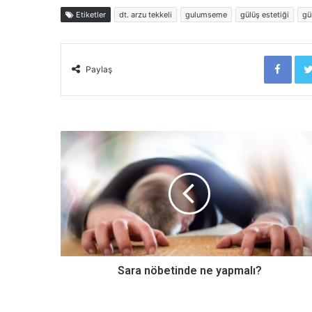
Etiketler
dt. arzu tekkeli
gulumseme
gülüş estetiği
gü
Facebook
Paylaş
Sara nöbetinde ne yapmalı?