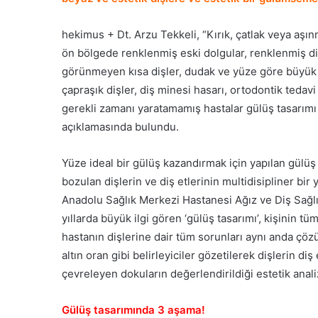
hekimus + Dt. Arzu Tekkeli, “Kırık, çatlak veya aşınm
ön bölgede renklenmiş eski dolgular, renklenmiş di
görünmeyen kısa dişler, dudak ve yüze göre büyük v
çapraşık dişler, diş minesi hasarı, ortodontik tedavi
gerekli zamanı yaratamamış hastalar gülüş tasarımı i
açıklamasında bulundu.
Yüze ideal bir gülüş kazandırmak için yapılan gülüş
bozulan dişlerin ve diş etlerinin multidisipliner bi
Anadolu Sağlık Merkezi Hastanesi Ağız ve Diş Sağlı
yıllarda büyük ilgi gören ‘gülüş tasarımı’, kişinin tü
hastanın dişlerine dair tüm sorunları aynı anda çözüle
altın oran gibi belirleyiciler gözetilerek dişlerin d
çevreleyen dokuların değerlendirildiği estetik anal
Gülüş tasarımında 3 aşama!