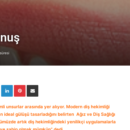
unuş
süresi
Twitter
LinkedIn
Pinterest
E-Posta ile paylaş
li unsurlar arasında yer alıyor. Modern diş hekimliği
 ideal gülüşü tasarladığını belirten Ağız ve Diş Sağlığı
ümüzde artık diş hekimliğindeki yenilikçi uygulamalarla
meye sahip olmak mümkün” dedi.