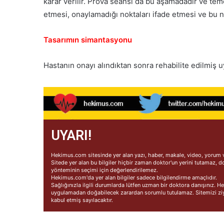
karar verilir. Prova seansı da bu aşamadadır ve tem
etmesi, onaylamadığı noktaları ifade etmesi ve bu no
Tasarımın simantasyonu
Hastanın onayı alındıktan sonra rehabilite edilmiş uy
UYARI!
Hekimus.com sitesinde yer alan yazı, haber, makale, video, yorum ve
Sitede yer alan bu bilgiler hiçbir zaman doktor'un yerini tutamaz, d
yönteminin seçimi için değerlendirilemez.
Hekimus.com'da yer alan bilgiler sadece bilgilendirme amaçlıdır.
Sağlığınızla ilgili durumlarda lütfen uzman bir doktora danışınız.
uygulamadan doğabilecek zarardan sorumlu tutulamaz. Sitemizi ziya
kabul etmiş sayılacaktır.