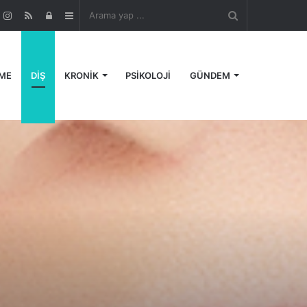
Arama
r
ouTube
Instagram
RSS
Kayıt
Kenar
yap
Ol
Bölmesi
ME
DİŞ
KRONİK
PSİKOLOJİ
GÜNDEM
...