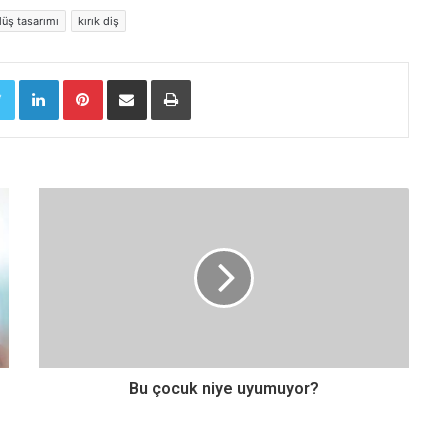
lüş tasarımı
kırık diş
Twitter
LinkedIn
Pinterest
E-Posta ile paylaş
Yazdır
Bu çocuk niye uyumuyor?