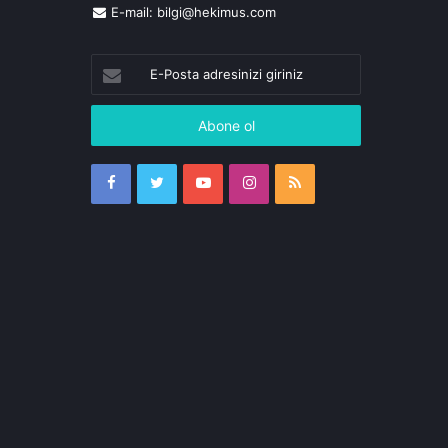
E-mail:
bilgi@hekimus.com
E-
Posta
adresinizi
giriniz
Facebook
Twitter
YouTube
Instagram
RSS