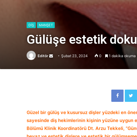
DİŞ
MANŞET
Gülüşe estetik dok
Editör
Send
Şubat 23, 2024
0
1 dakika okuma 
an
email
Facebook
Güzel bir gülüş ve kusursuz dişler yüzdeki en önem
sayesinde diş hekimlerinin kişinin yüzüne uygun en
Bölümü Klinik Koordinatörü Dt. Arzu Tekkeli, “Gün
beyaz ve estetik dişlere ve estetik bir gülümse