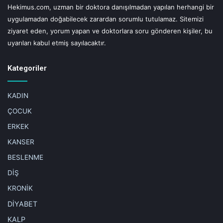
Etiketler
büyüme
cocuklarda uyku
fiziksel aktivite
Hekimus.com, uzman bir doktora danışılmadan yapılan herhangi bir
psikolog seda aydogdu
uyku duzeni
uygulamadan doğabilecek zarardan sorumlu tutulamaz. Sitemizi
ziyaret eden, yorum yapan ve doktorlara soru gönderen kişiler, bu
uyarıları kabul etmiş sayılacaktır.
Kategoriler
KADIN
ÇOCUK
ERKEK
KANSER
BESLENME
DİŞ
KRONİK
DİYABET
KALP