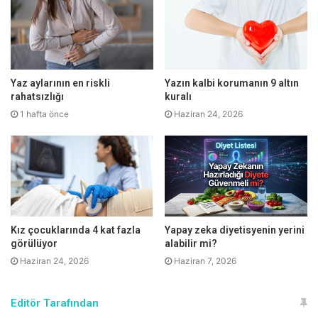
stres seviyelerinde azalma olduğu görülüyor, enerjilerinin
vücuttan atılmasıyla da ortaya çıkan yorgunlukla birlikte
uykuya geçiş kolaylaşıyor. Düzenli fiziksel aktivite veya
egzersiz yapan çocukların uyku düzeni daha rahat
oluşturuluyor ve uykuya dalmaları daha kolay oluyor.
Yaz aylarının en riskli
Yazın kalbi korumanın 9 altın
Uykusuzluk ve uykusuzluğa bağlı problemleri de ortadan
rahatsızlığı
kuralı
1 hafta önce
Haziran 24, 2026
kaldırıyor.” diye konuştu.
Kız çocuklarında 4 kat fazla
Yapay zeka diyetisyenin yerini
görülüyor
alabilir mi?
Haziran 24, 2026
Haziran 7, 2026
Editör Tarafından