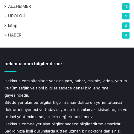
edilmesidir. Uyku öncesinde yapılan fiziksel aktivite
ALZHEİMER
13
çocuğun uykuya geçişini zorlaştıracağı için uyku düzeni ve
ÜROLOJİ
genel gelişimi üzerinde de olumsuz bir etki yaratacaktır.”
9
şeklinde sözlerini tamamladı.
kitap
8
HABER
4
UYARI!
hekimus.com bilgilendirme
Hekimus.com sitesinde yer alan yazı, haber, makale, video, yorum ve tüm
sağlık ve tıbbi bilgiler sadece genel bilgilendirme gayesindedir.
Sitede yer alan bu bilgiler hiçbir zaman doktor'un yerini tutamaz, doktor
Hekimus.com sitesinde yer alan yazı, haber, makale, video, yorum
muayenesi ve tedavisi yerine kullanılamaz, kişisel teşhis ve tedavi
yönteminin seçimi için değerlendirilemez.
ve tüm sağlık ve tıbbi bilgiler sadece genel bilgilendirme
Hekimus.com'da yer alan bilgiler sadece bilgilendirme amaçlıdır.
gayesindedir.
Sağlığınızla ilgili durumlarda lütfen uzman bir doktora danışınız.
Hekimus.com, uzman bir doktora danışılmadan yapılan herhangi bir
Sitede yer alan bu bilgiler hiçbir zaman doktor’un yerini tutamaz,
uygulamadan doğabilecek zarardan sorumlu tutulamaz. Sitemizi ziyaret
doktor muayenesi ve tedavisi yerine kullanılamaz, kişisel teşhis ve
eden, yorum yapan ve doktorlara soru gönderen kişiler, bu uyarıları kabul
etmiş sayılacaktır.
tedavi yönteminin seçimi için değerlendirilemez.
Hekimus.com’da yer alan bilgiler sadece bilgilendirme amaçlıdır.
Sağlığınızla ilgili durumlarda lütfen uzman bir doktora danışınız.