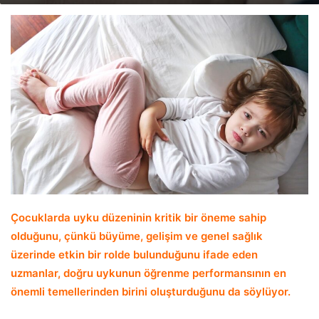
email
Çocuklarda uyku düzeninin kritik bir öneme sahip
olduğunu, çünkü büyüme, gelişim ve genel sağlık
üzerinde etkin bir rolde bulunduğunu ifade eden
uzmanlar, doğru uykunun öğrenme performansının en
önemli temellerinden birini oluşturduğunu da söylüyor.