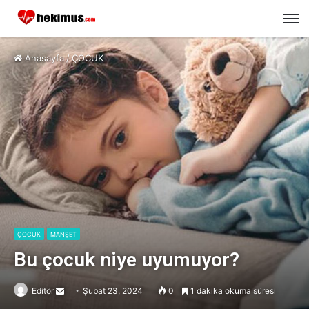
M
Anasayfa
/
ÇOCUK
ÇOCUK
MANŞET
Bu çocuk niye uyumuyor?
Editör
Send
Şubat 23, 2024
0
1 dakika okuma süresi
an