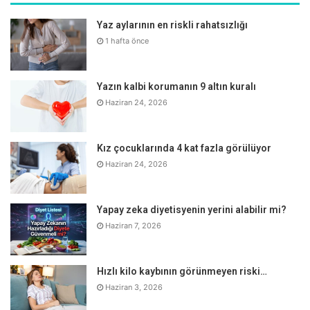
Yaz aylarının en riskli rahatsızlığı
1 hafta önce
“Aktivite saatlerine ve yoğunluğu dikkat edilmeli”
Aktivite saatlerine ve yoğunluğuna dikkat edilmesi
Yazın kalbi korumanın 9 altın kuralı
gerektiğini dile getiren Uzman Klinik Psikolog Seda
Haziran 24, 2026
Aydoğdu, şöyle devam etti:
Kız çocuklarında 4 kat fazla görülüyor
“Yoğun fiziksel hareketler uyku öncesinde yapılırsa uykuya
Haziran 24, 2026
dalmada sıkıntı yaşanmasına neden olabilir. Düzenli fiziksel
aktivite; metabolizmayı arttırır, kan dolaşımını hızlandırır,
vücuttaki oksijen artışını da sağlayarak genel enerji
Yapay zeka diyetisyenin yerini alabilir mi?
seviyelerini yüksek tutar. Dayanıklılıkları da artan
Haziran 7, 2026
çocukların gün içerisinde yaptığı aktivitelerinden de
maksimum verimi almalarını sağlamış olur. Ancak aktivite
Hızlı kilo kaybının görünmeyen riski…
sürelerinin aşırıya kaçmaması, dinlenme aralarının da
Haziran 3, 2026
gözetilmesi oldukça önemlidir”.