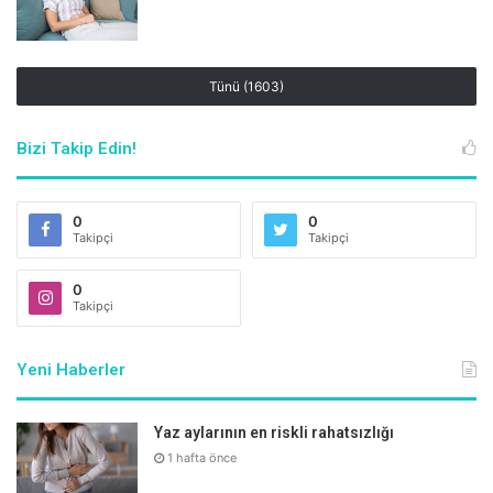
tatlı yerine yenebilir. Özellikle dondurma sektöründe çokça
kullanılır. Akşam üzeri serinlemek için biraz yoğurt ile
birlikte tüketebilirsiniz.
Tünü (1603)
Bizi Takip Edin!
0
0
Takipçi
Takipçi
0
Takipçi
Yeni Haberler
ŞEFTALİ:
Yazın en tatlı meyvelerinden birisidir. Meyve suyu
Yaz aylarının en riskli rahatsızlığı
sektöründe, reçel, marmelat, dondurma, tatlı yapımında
1 hafta önce
kullanılır. Kayısı gibi çekirdeği içi yenmez acıdır. Bizim