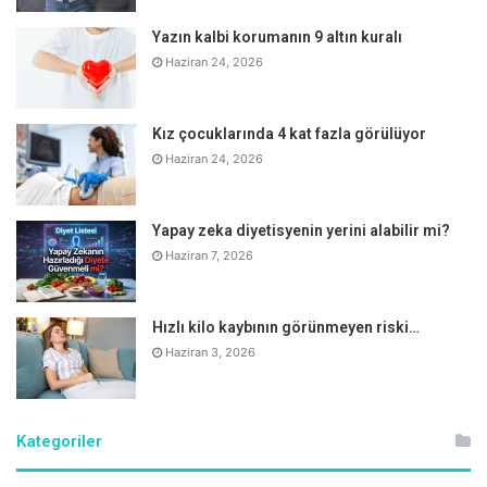
önerimiz eğer kilo probleminiz varsa bir süre uzak
durmanız yönündedir. Meyve olarak tüketmek istiyorsanız
Yazın kalbi korumanın 9 altın kuralı
en iyi tüketim zamanı akşamüzeri kahvaltısında yoğurt ile
Haziran 24, 2026
birliktedir.
Kız çocuklarında 4 kat fazla görülüyor
Haziran 24, 2026
Yapay zeka diyetisyenin yerini alabilir mi?
Haziran 7, 2026
Hızlı kilo kaybının görünmeyen riski…
Haziran 3, 2026
ÇİLEK, AHUDUDU, BÖĞÜRTLEN
: En sevilen yaz
Kategoriler
meyvelerindendir. Fakat içerdiği yüksek şeker oranı nedeni
ile kilo problemi yaşıyorsanız benim önerim, öğlen veya