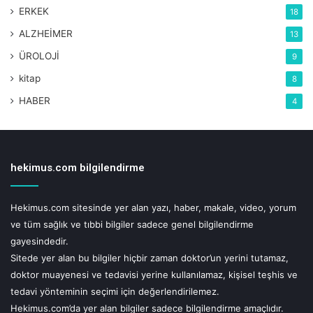
ERKEK
18
ile birlikte, yada akşam üzeri yine yoğurt ile birlikte
tüketmenizi öneriyorum.
ALZHEİMER
13
ÜROLOJİ
9
kitap
8
HABER
4
hekimus.com bilgilendirme
Hekimus.com sitesinde yer alan yazı, haber, makale, video, yorum
ve tüm sağlık ve tıbbi bilgiler sadece genel bilgilendirme
gayesindedir.
ERİK
:Tatlı ve ekşi erik seveni çok olan bir meyvedir.
Sitede yer alan bu bilgiler hiçbir zaman doktor’un yerini tutamaz,
Özellikle ekşi can erik sanki hiç şeker içermiyormuş gibi
doktor muayenesi ve tedavisi yerine kullanılamaz, kişisel teşhis ve
bolca tüketilir. Eğer yine kilo problemi yaşıyorsanız
tedavi yönteminin seçimi için değerlendirilemez.
Hekimus.com’da yer alan bilgiler sadece bilgilendirme amaçlıdır.
kilolardan kurtulana kadar çok tüketmemenizde yarar var.