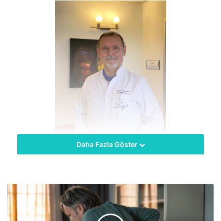
Daha Fazla Göster
DUT:
Hemen hemen Türkiye’nin her bölgesinde yetişir. Dut
yaprakları ipek böceği üretiminde de kullanılmaktadır. Dut
meyvesi beyaz ve kırmızı ( kara dut ) olmak üzere 2 çeşidi
vardır. Direk dalında işlenmeden yenebildiği gibi pekmezi ,
pestili, marmelatı,hatta sucuğu dahi yapılabilmektedir.