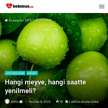
M
Anasayfa
/
DİYET-BESLENME
DİYET-BESLENME
MANŞET
Hangi meyve, hangi saatte
yenilmeli?
Editör
Send
Haziran 8, 2023
19
2 dakika okuma süresi
an