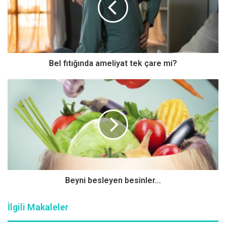
Ayrıca çerez olarak dut kurusu da yenebilmektedir. Kendi
kendine hiç bakım gerektirmeden de yetişir. Benim
önerim, sabah kahvaltısına çok yakıştığı yönündedir fakat
kilo problemi yaşayanlara az miktar yemelerini tavsiye
Bel fıtığında ameliyat tek çare mi?
ediyorum.
İNCİR
: Özellikle Ege bölgesinde yetişen bir meyvedir. Hiç
işlem görmeden yenebildiği gibi kurutularak da kış
aylarında dahi yenebilir. Sabah kahvaltısı ve öğlen
yemeğinde yenmesi uygundur. Bağırsaklarda bir
yumuşama yaptığı için hem kuru olarak hem de taze meyve
olarak özellikle kabızlık şikayeti olanların kullanmasında
yarar vardır. Yine kilo problemi yaşayanların çok
Beyni besleyen besinler...
tüketmemesini ve tüketirken ya yoğurt ya da peynir ile
birlikte tüketmelerini öneriyorum.
İlgili Makaleler
KİRAZ:
Ülkemizde de çok çeşidi vardır. Ağrı kesici ve ödem