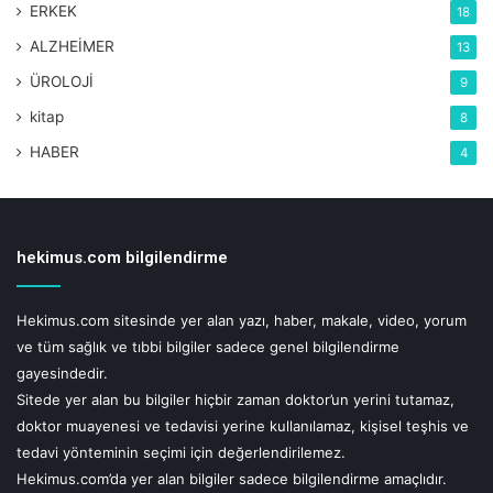
ERKEK
18
ALZHEİMER
13
ÜROLOJİ
9
kitap
8
HABER
4
hekimus.com bilgilendirme
Hekimus.com sitesinde yer alan yazı, haber, makale, video, yorum
Çocuklar için de çok yararlı
ve tüm sağlık ve tıbbi bilgiler sadece genel bilgilendirme
gayesindedir.
Aşırıya kaçmamak şartıyla kavun her öğün tüketilebilir.
Sitede yer alan bu bilgiler hiçbir zaman doktor’un yerini tutamaz,
Kavun kahvaltıda tüketilebileceği gibi yemeklerden sonra
doktor muayenesi ve tedavisi yerine kullanılamaz, kişisel teşhis ve
ve tokluk hissi vermesi nedeniyle ara öğün olarak tercih
tedavi yönteminin seçimi için değerlendirilemez.
Hekimus.com’da yer alan bilgiler sadece bilgilendirme amaçlıdır.
edilebilir.