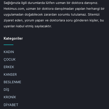
Sağlığınızla ilgili durumlarda lütfen uzman bir doktora danışınız.
Hekimus.com, uzman bir doktora danışılmadan yapılan herhangi bir
A ve C vitamini açısından zengin olan kavun, potasyum ve
uygulamadan doğabilecek zarardan sorumlu tutulamaz. Sitemizi
kalsiyum içeriği nedeniyle çocukların kesinlikle tüketmesi
ziyaret eden, yorum yapan ve doktorlara soru gönderen kişiler, bu
gereken bir besindir. Kolay yenebilir olması, tadı ve kokusu
uyarıları kabul etmiş sayılacaktır.
nedeniyle çocuklar tarafından da tercih edilmektedir. 8-9
aylık bebeklerde diğer meyveler gibi ezildikten sonra az
Kategoriler
miktarda verilmelidir. Çocukların kavuna karşı herhangi bir
alerjisi yoksa tüketmeleri kesinlikle önerilmektedir.
KADIN
ÇOCUK
Şeker hastaları dikkat etmeli
ERKEK
Şeker içeriği yüksek olan kavunun aşırı tüketimi bazı
KANSER
sorunlara neden olabilir. Şeker hastaları fazla tüketmemeli,
BESLENME
en azından ne kadar tüketeceği uzman doktor ve
DİŞ
diyetisyenler tarafından belirlenmelidir. Kavun alerjisi
KRONİK
olanlar bu meyveden uzak durmalıdır. Kavuna karşı aşırı
seviyede alerjisi olanlarda ‘anafilaksi’ olarak bilinen şiddetli
DİYABET