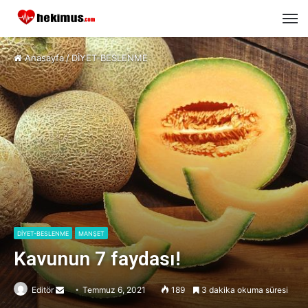
M
Anasayfa
/
DİYET-BESLENME
DİYET-BESLENME
MANŞET
Kavunun 7 faydası!
Editör
Send
Temmuz 6, 2021
189
3 dakika okuma süresi
an