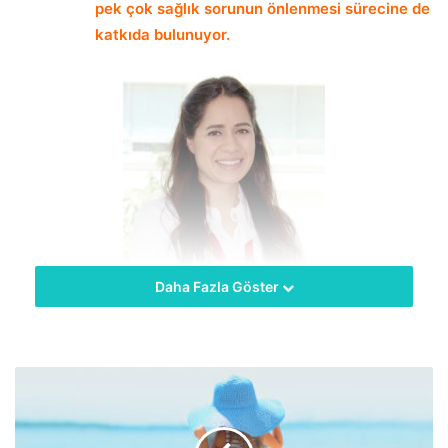
pek çok sağlık sorunun önlenmesi sürecine de
katkıda bulunuyor.
Daha Fazla Göster
hekimus + Memorial Kayseri Hastanesi Beslenme ve Diyet
Bölümü’nden Dyt. Merve Sır, kavunun faydaları ve nasıl