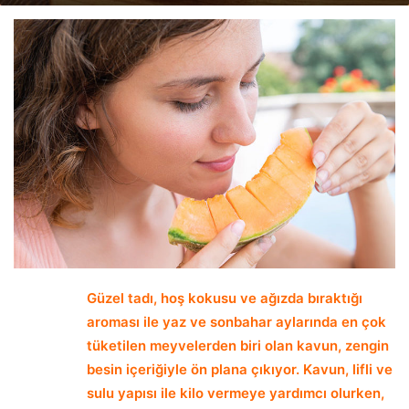
email
Güzel tadı, hoş kokusu ve ağızda bıraktığı
aroması ile yaz ve sonbahar aylarında en çok
tüketilen meyvelerden biri olan kavun, zengin
besin içeriğiyle ön plana çıkıyor. Kavun, lifli ve
sulu yapısı ile kilo vermeye yardımcı olurken,