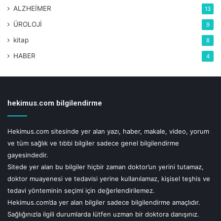
ALZHEİMER
13
Yazın yürüyüş yaparken veya havuz/deniz kenarında
ÜROLOJİ
9
güneşlenirken güneş yanığına maruz kalabilirsiniz.
kitap
8
Özellikle diyabetli kişilerde güneş yanığı vücudu daha fazla
strese sokar ve kan şekeri düzeylerini yükseltebilir.
HABER
4
Vücudunuzu yeterli miktarda süreceğiniz güneş kremi ile
koruduğunuzdan emin olun ve koruyucu gözlük takmaya
özen gösterin.
hekimus.com bilgilendirme
Hekimus.com sitesinde yer alan yazı, haber, makale, video, yorum
ve tüm sağlık ve tıbbi bilgiler sadece genel bilgilendirme
gayesindedir.
Sitede yer alan bu bilgiler hiçbir zaman doktor’un yerini tutamaz,
doktor muayenesi ve tedavisi yerine kullanılamaz, kişisel teşhis ve
tedavi yönteminin seçimi için değerlendirilemez.
Hekimus.com’da yer alan bilgiler sadece bilgilendirme amaçlıdır.
Sağlığınızla ilgili durumlarda lütfen uzman bir doktora danışınız.