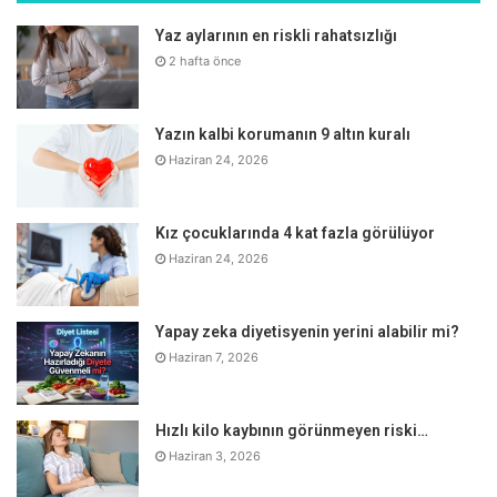
Yaz aylarının en riskli rahatsızlığı
2 hafta önce
Yazın kalbi korumanın 9 altın kuralı
Haziran 24, 2026
Kan şekeri ölçümünü doğru yapmamak
Kız çocuklarında 4 kat fazla görülüyor
Kan şekeri gölgeli ve serin bir yerde ölçülmeli, kan şekeri
Haziran 24, 2026
ölçüm çubukları güneş ışığına maruz kalmamalıdır.
Vücudunuzun ıslak olması sonucu etkilediğinden denizden
ya da havuzdan çıktıktan sonra parmaklar mutlaka iyice
Yapay zeka diyetisyenin yerini alabilir mi?
kurutularak kan şekeri ölçülmelidir.
Haziran 7, 2026
Çıplak ayakla yürümek, sıcak zemine basmak
Hızlı kilo kaybının görünmeyen riski…
Haziran 3, 2026
Diyabetli hastalar için sinir tutulumu varsa yürürken