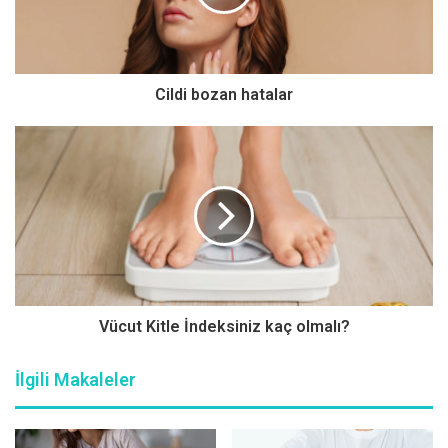
hekimus + Özellikle yazın aşırı sıcaklarında serinlemek
amacıyla art arda içilen şekerli içeceklerin, ‘her şey dahil’
konseptindeki tatil köylerinde cezbeci binbir çeşit tatlıların
Cildi bozan hatalar
ve karbonhidratlı yiyeceklerin diyabet hastalarının sağlığını
çok ciddi tehlikeye attığını belirten Doç. Dr. Savaş Karataş,
diyabette en sık yapılan ve tehlikeyi artıran 9 yaz hatasını
anlattı, önemli uyarılar ve önerilerde bulundu.
Yeteri kadar su içmemek
Sıcak hava terlemeyi artırdığından vücut sıvılarının ve
minerallerinin önemli ölçüde kaybına yol açabilir. Diyabetli
Vücut Kitle İndeksiniz kaç olmalı?
kişiler için doktorları tarafından aksi önerilmediği sürece
kan şekerindeki tehlikeli dalgalanmaları önlemek için
İlgili Makaleler
yeterli düzeyde sıvı almak, bu sıvı ihtiyacını da çoğunlukla
su içerek karşılamak çok önemlidir. Bol su içilmeli ve kan
şekeri seviyesi düzenli olarak izlenmelidir. Yaşlı kişilerde