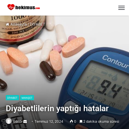
M
Anasayfa
/
DİYABET
DİYABET
MANŞET
Diyabetlilerin yaptığı hatalar
Editör
Send
Temmuz 12, 2024
0
2 dakika okuma süresi
an