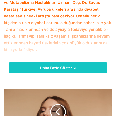
ve Metabolizma Hastalıkları Uzmanı Doç. Dr. Savaş
Karataş “Türkiye, Avrupa ülkeleri arasında diyabetli
hasta sayısındaki artışta başı çekiyor. Üstelik her 2
kişiden birinin diyabet sorunu olduğundan haberi bile yok.
Tanı almadıklarından ve dolayısıyla tedaviye yönelik bir
ilaç kullanmayıp, sağlıksız yaşam alışkanlıklarına devam
ettiklerinden hayati risklerinin çok büyük olduklarını da
bilmiyorlar” diyor.
Daha Fazla Göster