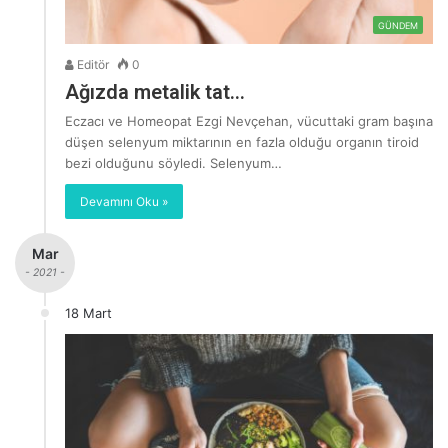
GÜNDEM
Editör
0
Ağızda metalik tat…
Eczacı ve Homeopat Ezgi Nevçehan, vücuttaki gram başına
düşen selenyum miktarının en fazla olduğu organın tiroid
bezi olduğunu söyledi. Selenyum…
Devamını Oku »
Mar
- 2021 -
18 Mart