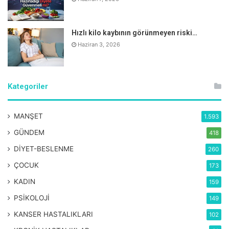
Hızlı kilo kaybının görünmeyen riski…
Haziran 3, 2026
Kategoriler
MANŞET
1.593
GÜNDEM
418
DİYET-BESLENME
260
ÇOCUK
173
KADIN
159
PSİKOLOJİ
149
KANSER HASTALIKLARI
102