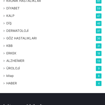
KRONİK HASTALIKLAR
61
DİYABET
59
KALP
47
DİŞ
46
DERMATOLOJİ
37
GÖZ HASTALIKLARI
36
KBB
31
ERKEK
18
ALZHEİMER
13
ÜROLOJİ
9
kitap
8
HABER
4