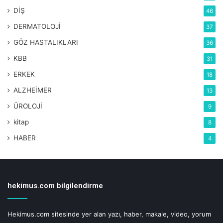
DİŞ
46
DERMATOLOJİ
37
GÖZ HASTALIKLARI
36
KBB
31
ERKEK
18
ALZHEİMER
13
ÜROLOJİ
9
kitap
8
HABER
4
hekimus.com bilgilendirme
Hekimus.com sitesinde yer alan yazı, haber, makale, video, yorum