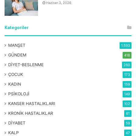
Haziran 3, 2026
Kategoriler
MANŞET
1.593
GÜNDEM
418
DİYET-BESLENME
260
ÇOCUK
173
KADIN
159
PSİKOLOJİ
149
KANSER HASTALIKLARI
102
KRONİK HASTALIKLAR
61
DİYABET
59
KALP
47