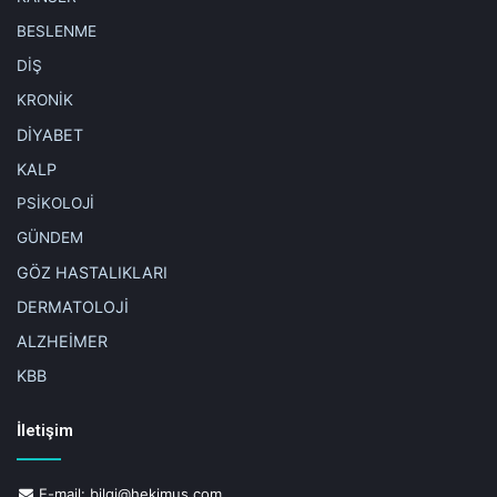
BESLENME
DİŞ
KRONİK
DİYABET
KALP
PSİKOLOJİ
GÜNDEM
GÖZ HASTALIKLARI
DERMATOLOJİ
ALZHEİMER
KBB
İletişim
E-mail:
bilgi@hekimus.com