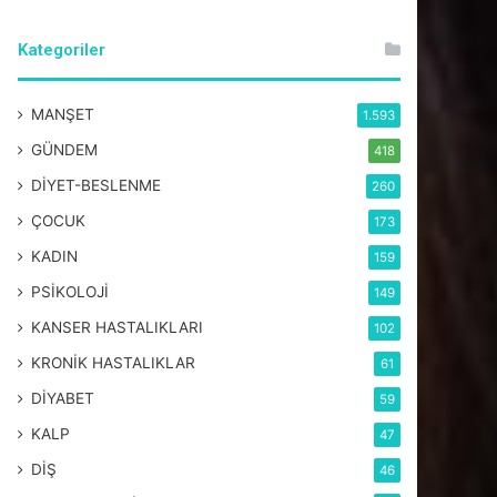
Kategoriler
MANŞET
1.593
GÜNDEM
418
DİYET-BESLENME
260
ÇOCUK
173
KADIN
159
PSİKOLOJİ
149
KANSER HASTALIKLARI
102
KRONİK HASTALIKLAR
61
DİYABET
59
KALP
47
DİŞ
46