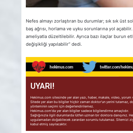
Nefes almayı zorlaştıran bu durumlar; sık sık üst 
baş ağrısı, horlama ve uyku sorunlarına yol açabili
ameliyatla düzeltilebilir. Ayrıca bazı ilaçlar burun 
değişikliği yapılabilir” dedi.
UYARI!
Hekimus.com sitesinde yer alan yazı, haber, makale, video, yorum ve
Sitede yer alan bu bilgiler hiçbir zaman doktor'un yerini tutamaz, d
yönteminin seçimi için değerlendirilemez.
Hekimus.com'da yer alan bilgiler sadece bilgilendirme amaçlıdır.
Sağlığınızla ilgili durumlarda lütfen uzman bir doktora danışınız.
uygulamadan doğabilecek zarardan sorumlu tutulamaz. Sitemizi ziya
kabul etmiş sayılacaktır.