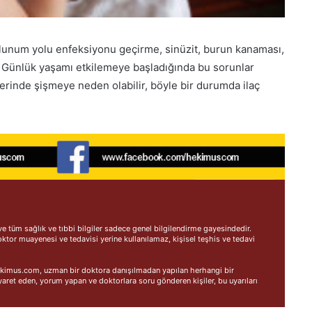
solunum yolu enfeksiyonu geçirme, sinüzit, burun kanaması,
r. Günlük yaşamı etkilemeye başladığında bu sorunlar
etlerinde şişmeye neden olabilir, böyle bir durumda ilaç
 tüm sağlık ve tıbbi bilgiler sadece genel bilgilendirme gayesindedir.
oktor muayenesi ve tedavisi yerine kullanılamaz, kişisel teşhis ve tedavi
 Hekimus.com, uzman bir doktora danışılmadan yapılan herhangi bir
ret eden, yorum yapan ve doktorlara soru gönderen kişiler, bu uyarıları