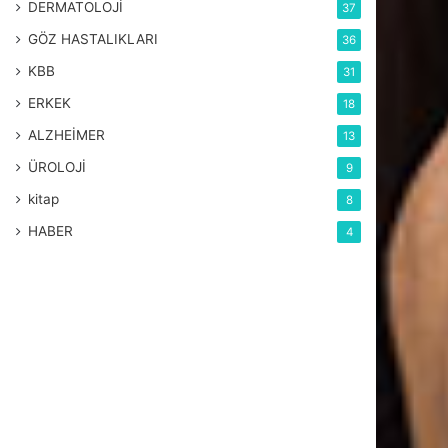
DERMATOLOJİ
37
GÖZ HASTALIKLARI
36
KBB
31
ERKEK
18
ALZHEİMER
13
ÜROLOJİ
9
kitap
8
HABER
4