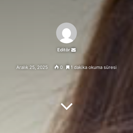
Editör
Send
an
email
Aralık 25, 2025
0
1 dakika okuma süresi