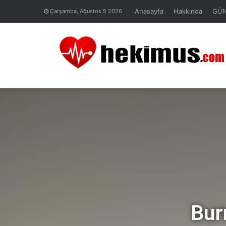
Anasayfa
Hakkında
GÜ
Çarşamba, Ağustos 5 2026
Bur