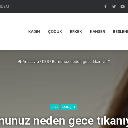
NDEM
Facebook
Twitte
Y
KADIN
ÇOCUK
ERKEK
KANSER
BESLEN
Anasayfa
/
KBB
/
Burnunuz neden gece tıkanıyor?
KBB
MANŞET
nunuz neden gece tıkanı