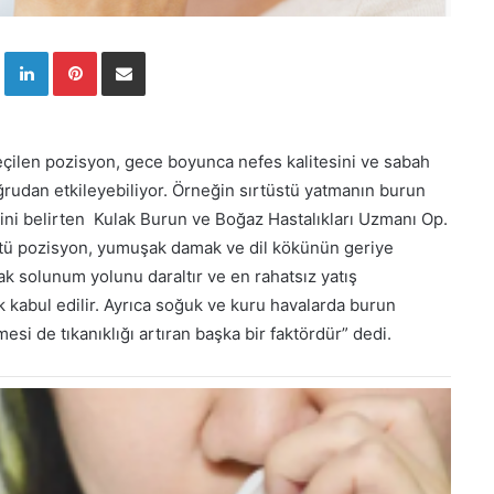
Twitter
LinkedIn
Pinterest
E-Posta ile paylaş
çilen pozisyon, gece boyunca nefes kalitesini ve sabah
oğrudan etkileyebiliyor. Örneğin sırtüstü yatmanın burun
diğini belirten Kulak Burun ve Boğaz Hastalıkları Uzmanı Op.
üstü pozisyon, yumuşak damak ve dil kökünün geriye
 solunum yolunu daraltır ve en rahatsız yatış
ak kabul edilir. Ayrıca soğuk ve kuru havalarda burun
mesi de tıkanıklığı artıran başka bir faktördür” dedi.