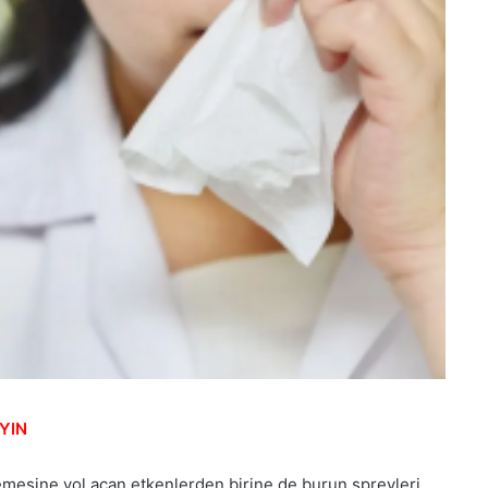
YIN
memesine yol açan etkenlerden birine de burun spreyleri