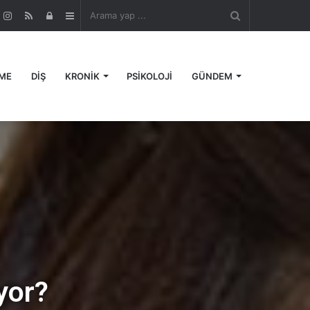
Arama
r
ouTube
Instagram
RSS
Kayıt
Kenar
yap
Ol
Bölmesi
ME
DİŞ
KRONİK
PSİKOLOJİ
GÜNDEM
...
yor?