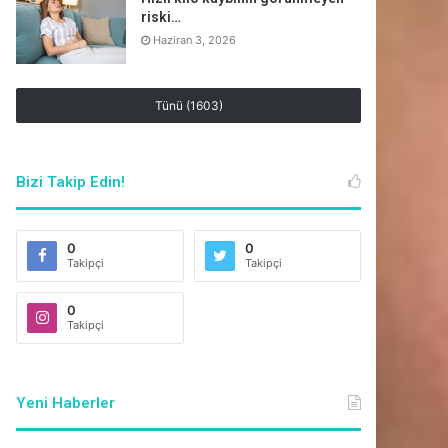
riski…
Haziran 3, 2026
Tünü (1603)
Bizi Takip Edin!
0
0
Takipçi
Takipçi
0
Takipçi
Yeni Haberler