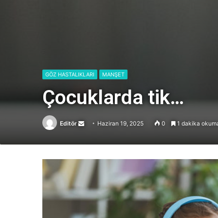
GÖZ HASTALIKLARI
MANŞET
Çocuklarda tik…
Editör
Send
Haziran 19, 2025
0
1 dakika okuma
an
email