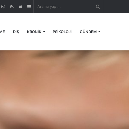
Arama
r
ouTube
Instagram
RSS
Kayıt
Kenar
yap
Ol
Bölmesi
ME
DİŞ
KRONİK
PSİKOLOJİ
GÜNDEM
...