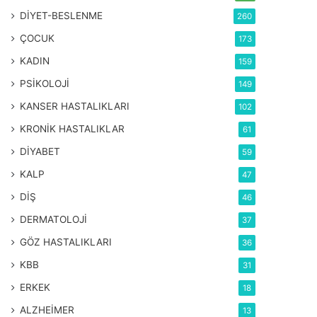
DİYET-BESLENME
260
ÇOCUK
173
KADIN
159
PSİKOLOJİ
149
KANSER HASTALIKLARI
102
KRONİK HASTALIKLAR
61
DİYABET
59
KALP
47
DİŞ
46
DERMATOLOJİ
37
GÖZ HASTALIKLARI
36
KBB
31
ERKEK
18
ALZHEİMER
13