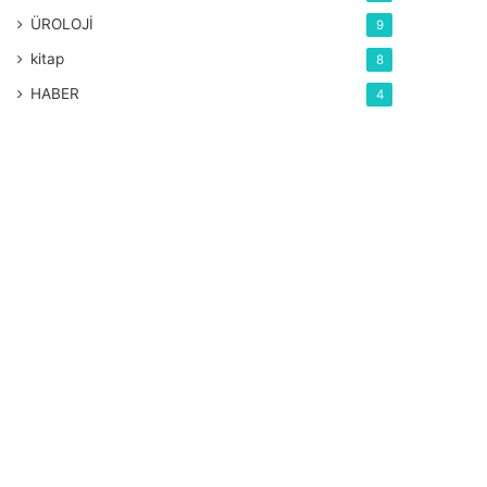
ÜROLOJİ
9
kitap
8
HABER
4