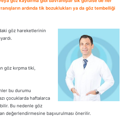
eya göz kaydırma gibi davranışlar sık görülse de her
nışların ardında tik bozuklukları ya da göz tembelliği
aki göz hareketlerinin
yardı.
n göz kırpma tiki,
kenler bu durumu
bazı çocuklarda haftalarca
bilir. Bu nedenle göz
man değerlendirmesine başvurulması önerilir.