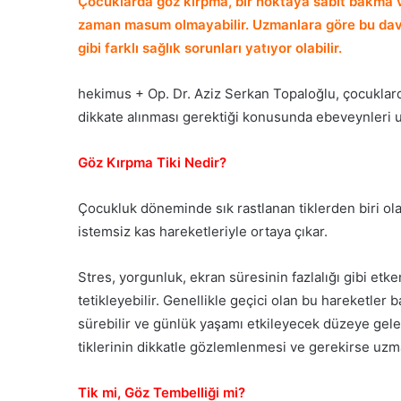
Çocuklarda göz kırpma, bir noktaya sabit bakma v
zaman masum olmayabilir. Uzmanlara göre bu davra
gibi farklı sağlık sorunları yatıyor olabilir.
hekimus + Op. Dr. Aziz Serkan Topaloğlu, çocuklard
dikkate alınması gerektiği konusunda ebeveynleri u
Göz Kırpma Tiki Nedir?
Çocukluk döneminde sık rastlanan tiklerden biri ola
istemsiz kas hareketleriyle ortaya çıkar.
Stres, yorgunluk, ekran süresinin fazlalığı gibi et
tetikleyebilir. Genellikle geçici olan bu hareketler 
sürebilir ve günlük yaşamı etkileyecek düzeye gele
tiklerinin dikkatle gözlemlenmesi ve gerekirse uz
Tik mi, Göz Tembelliği mi?