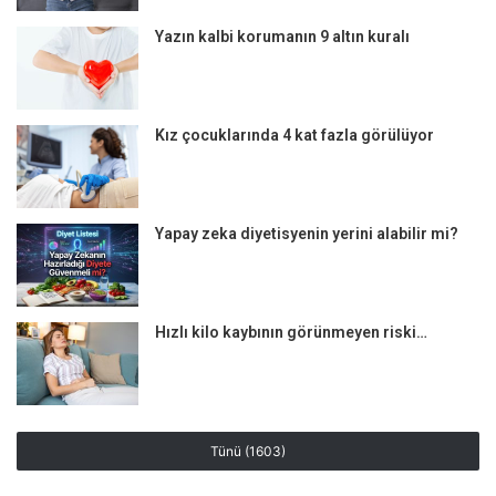
Yazın kalbi korumanın 9 altın kuralı
SORU: Miyomlar kansere dönüşebilir mi?
CEVAP:
Miyomlar genellikle iyi huyludur ve kanserleşme
Kız çocuklarında 4 kat fazla görülüyor
riski çok düşüktür. Menopoz öncesi miyom nedeniyle
rahimde belirgin büyüme saptansa bile, bu durumun kötü
huylu bir tümöre işaret etmesi oldukça düşük olasılıktır.
Yapay zeka diyetisyenin yerini alabilir mi?
Ancak menopoz sonrası, özellikle eşlik eden ağrı ve
kanama varsa, kötü huylu olma olasılığı göz önünde
bulundurularak ileri tetkik yapılmalıdır.
Hızlı kilo kaybının görünmeyen riski…
SORU: Miyomlar hamile kalmayı engeller mi?
CEVAP:
Rahimin içine doğru yani bebeğin yerleşeceği yere
doğru büyüyen miyomlar rahim iç yüzeyini bozar ve
Tünü (1603)
embriyonun tutunmasını engelleyebilir. Bu tip