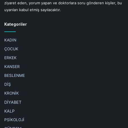
ziyaret eden, yorum yapan ve doktorlara soru gönderen kişiler, bu
uyarıları kabul etmiş sayılacaktır.
Kategoriler
KADIN
ÇOCUK
ERKEK
KANSER
BESLENME
DİŞ
SORU: Miyomlar ağrı yapar mı?
KRONİK
CEVAP:
Büyük miyomlar pelvik ağrıya, bel ve bacak
DİYABET
ağrılarına, sık idrara çıkma veya kabızlık gibi semptomlara
KALP
neden olabilir. Ancak, küçük miyomlar genellikle belirti
PSİKOLOJİ
vermez. Pelvik ağrı genellikle miyomun büyümesine değil,