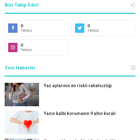
miyomlarda gebelik oranlarıının yaklaşık yüzde 70 azaldığı
Bizi Takip Edin!
görülmüştür. Bu miyomların ameliyat ile alınması
doğurganlığı arttırır. Rahim dışına doğru büyüyen miyomlar
doğurganlığı etkilemezler.
0
0
Takipçi
Takipçi
SORU: Miyomlar kendiliğinden kaybolur mu?
0
Takipçi
CEVAP:
Miyomlar genellikle kendiliğinden kaybolmaz
ancak bazı durumlarda küçülebilir veya belirgin şekilde
Yeni Haberler
gerileyebilirler
.
Menopoz gibi östrojen seviyelerinin
düştüğü dönemlerde küçülebilir ancak aktif hormon
Yaz aylarının en riskli rahatsızlığı
üretiminin olduğu dönemlerde kendiliğinden kaybolmaları
nadirdir
.
Şikayete yol açmayan miyomlar tedavi
gerektirmese de mutlaka takip edilmelidir.
Yazın kalbi korumanın 9 altın kuralı