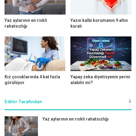
Onkoloji Uzmanı Prof. Dr. Hüsnü Görgen miyomlar
hakkında en sık sorulan soruları ve tedavide yeni nesil
yöntemleri anlattı, önemli uyarılar ve önerilerde bulundu.
Yaz aylarının en riskli
Yazın kalbi korumanın 9 altın
rahatsızlığı
kuralı
Kız çocuklarında 4 kat fazla
Yapay zeka diyetisyenin yerini
görülüyor
alabilir mi?
Editör Tarafından
Yaz aylarının en riskli rahatsızlığı