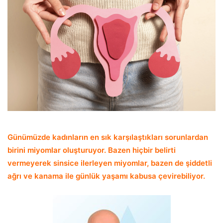
Günümüzde kadınların en sık karşılaştıkları sorunlardan
birini miyomlar oluşturuyor. Bazen hiçbir belirti
vermeyerek sinsice ilerleyen miyomlar, bazen de şiddetli
ağrı ve kanama ile günlük yaşamı kabusa çevirebiliyor.