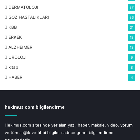
DERMATOLOJİ
37
GÖZ HASTALIKLARI
36
KBB
31
ERKEK
18
ALZHEİMER
13
ÜROLOJİ
9
kitap
8
HABER
4
hekimus.com bilgilendirme
Hekimus.com sitesinde yer alan yazı, haber, makale, video, yorum
ve tüm sağlık ve tıbbi bilgiler sadece genel bilgilendirme
gayesindedir.