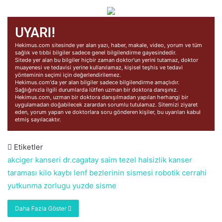
UYARI!
Hekimus.com sitesinde yer alan yazı, haber, makale, video, yorum ve tüm
sağlık ve tıbbi bilgiler sadece genel bilgilendirme gayesindedir.
Sitede yer alan bu bilgiler hiçbir zaman doktor'un yerini tutamaz, doktor
muayenesi ve tedavisi yerine kullanılamaz, kişisel teşhis ve tedavi
yönteminin seçimi için değerlendirilemez.
Hekimus.com'da yer alan bilgiler sadece bilgilendirme amaçlıdır.
Sağlığınızla ilgili durumlarda lütfen uzman bir doktora danışınız.
Hekimus.com, uzman bir doktora danışılmadan yapılan herhangi bir
uygulamadan doğabilecek zarardan sorumlu tutulamaz. Sitemizi ziyaret
eden, yorum yapan ve doktorlara soru gönderen kişiler, bu uyarıları kabul
etmiş sayılacaktır.
Etiketler
akciger kanseri
dr.cagatay saim tezel
halsizlik
kanser
taraması
kilo kaybı
lenf bezlerinin sismesi
robotik cerrahi
yutkunma zorlugu
yuzde sisme
Daha Fazla Göster