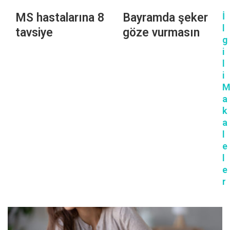
MS hastalarına 8
Bayramda şeker
İ
l
tavsiye
göze vurmasın
g
i
l
i
a
k
a
l
e
l
e
r