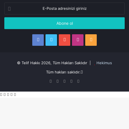
E-
Posta
adresinizi
giriniz
Facebook
Twitter
YouTube
Instagram
RSS
© Telif Hakkı 2026, Tüm Hakları Saklıdır |
Hekimus
Tüm hakları saklıdır.
Facebook
Twitter
YouTube
Instagram
RSS
Facebook
Twitter
WhatsApp
Telegram
Viber