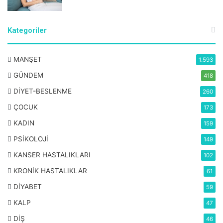
Kategoriler
MANŞET
1.593
GÜNDEM
418
DİYET-BESLENME
260
ÇOCUK
173
KADIN
159
PSİKOLOJİ
149
KANSER HASTALIKLARI
102
KRONİK HASTALIKLAR
61
DİYABET
59
KALP
47
DİŞ
46