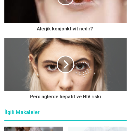
RSV, 1 yaşından küçük bebeklerin %80’ini etkiliyor
Prof. Dr. Eda Kepenekli
kış sezonunun başlamasıyla birlikte
Alerjik konjonktivit nedir?
daha çok görülmeye başlayan
RSV ile ilgili şu açıklamalarda
bulundu: “Bu virüs tüm zatürrelerin yaklaşık yarısından ve
bebeklik döneminde görülen bronşiyolitin ise neredeyse
%90’ından sorumlu. Bu veriler ışığında şunu söyleyebiliriz
ki bebeklerde RSV solunum yolu enfeksiyonlarının
özellikle de alt solunum yolu enfeksiyonlarının en önemli
nedenlerinden biri”
Dünya Sağlık Örgütü (DSÖ) verilerine göre, RSV’nin
Percinglerde hepatit ve HIV riski
çocuklardaki akut solunum yolu enfeksiyonlarının
%60’ından ve 1 yaşın altındaki bebeklerde ise %80’inden
İlgili Makaleler
sorumlu olduğu tahmin ediliyor. Çocukların neredeyse
%90’ı ise 2 yaşına kadar en az bir kez enfekte oluyor.
Destek tedavileri yapılmış bebek ve çocuklarda ilerleyen