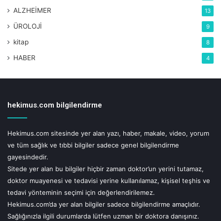
ALZHEİMER
uygulanmakta. Yürütülen çalışmalar, bu uygulamaların hem
13
hastalık yükünü hem de hastane yatışlarını azaltmada etkili
ÜROLOJİ
9
olduğunu gösteriyor” dedi
kitap
8
HABER
4
Ebeveynlerde RSV farkındalığı güçlenmeli
RSV, her ne kadar “soğuk algınlığı” olarak bilinen
hastalıktan sorumlu virüslerden biri olsa da, dünya
hekimus.com bilgilendirme
genelinde bebeklik ve erken çocukluk döneminde alt
solunum yolu enfeksiyonlarının (zatürre, bronşiyolit) en
Hekimus.com sitesinde yer alan yazı, haber, makale, video, yorum
önemli nedeni. Alt solunum yolu enfeksiyonlarının bebek
ve tüm sağlık ve tıbbi bilgiler sadece genel bilgilendirme
ve çocuklarda kötü sonuçlar yaratabileceğinin
gayesindedir.
unutulmaması gerektiğini söyleyen
Prof. Dr. Eda
Sitede yer alan bu bilgiler hiçbir zaman doktor’un yerini tutamaz,
Kepenekli,
“Yakınmaları olan bebek ve çocukların mutlaka
doktor muayenesi ve tedavisi yerine kullanılamaz, kişisel teşhis ve
hekim tarafından değerlendirilmesi gerekir. Ailelere göre
tedavi yönteminin seçimi için değerlendirilemez.
önemli olmayan bir belirti ve bulgu, ciddi bir hastalık için
Hekimus.com’da yer alan bilgiler sadece bilgilendirme amaçlıdır.
önemli bir belirteç olabilir. Neredeyse iki yaşına kadar
Sağlığınızla ilgili durumlarda lütfen uzman bir doktora danışınız.