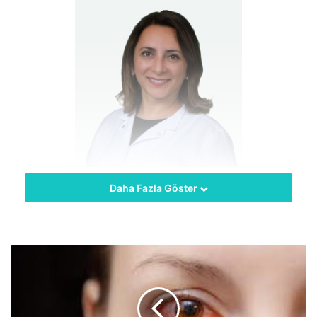
Daha Fazla Göster
hekimus + “RSV solunum sinsityal virüsü olarak biliniyor.
Dünya genelinde bebeklerde ve erken çocukluk
döneminde alt solunum yolu enfeksiyonlarının en önemli
nedenleri arasında yer alıyor. Genellikle soğuk algınlığı
gibi üst solunum yolu enfeksiyonlarına neden olsa da aynı
zamanda akciğerleri etkileyip ciddi alt solunum yolu
enfeksiyonlarına (zatürre ve bronşiyolit) yol açıyor” dedi.