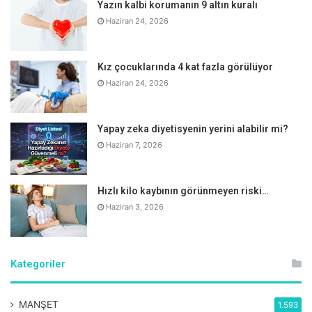
Yazın kalbi korumanın 9 altın kuralı
Haziran 24, 2026
RSV’den korunmak için burun akıntısı, ateş ve öksürük gibi
solunum yolu enfeksiyonu belirtileri olan bebek, çocuk ve
erişkinlerin diğer insanlardan temasının kısıtlanmasının ve
Kız çocuklarında 4 kat fazla görülüyor
yaşı uygunsa maske kullanmasının hastalığın kontrolünde
Haziran 24, 2026
oldukça önemli olduğunu belirten
Dr. Kepenekli,
“Çünkü
biliyoruz ki, RSV son derece bulaşıcı bir hastalık. Öpüşme,
Yapay zeka diyetisyenin yerini alabilir mi?
bardak veya çatal-kaşık paylaşımı gibi yakın temas
Haziran 7, 2026
durumlarında tükürük veya burun akıntısı yoluyla kişiden
kişiye kolaylıkla bulaşıyor.
Hızlı kilo kaybının görünmeyen riski…
Haziran 3, 2026
Kategoriler
MANŞET
1.593