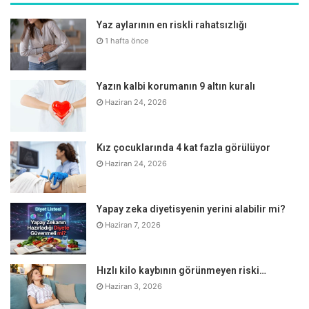
Yaz aylarının en riskli rahatsızlığı
1 hafta önce
Yazın kalbi korumanın 9 altın kuralı
Haziran 24, 2026
RSV virüsü diğer solunum virüsleri ile karıştırılmamalı
Kız çocuklarında 4 kat fazla görülüyor
RSV belirtilerinin diğer hastalıklarla benzerlik gösterdiğini
Haziran 24, 2026
vurgulayan
Prof. Dr. Eda Kepenekli,
“RSV virüsünün neden
olduğu belirtiler, influenza (grip) ve COVID-19 gibi diğer
Yapay zeka diyetisyenin yerini alabilir mi?
solunum yolu virüslerine benzediği için kolayca
Haziran 7, 2026
karıştırılabiliyor. RSV virüsünün neden olduğu yaygın
belirtiler burun akıntısı, burun tıkanıklığı, öksürük,
hapşırma, ateş, iştahsızlık, hırıltı ve nefes almada zorluktur.
Hızlı kilo kaybının görünmeyen riski…
Özellikle küçük bebeklerde huzursuzluk, beslenme
Haziran 3, 2026
sorunları ve solunum güçlüğü de ortaya çıkabilir. Tüm