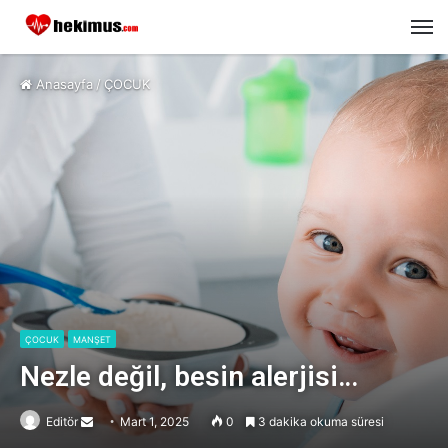
M
Anasayfa
/
ÇOCUK
ÇOCUK
MANŞET
Nezle değil, besin alerjisi…
Editör
Send
Mart 1, 2025
0
3 dakika okuma süresi
an