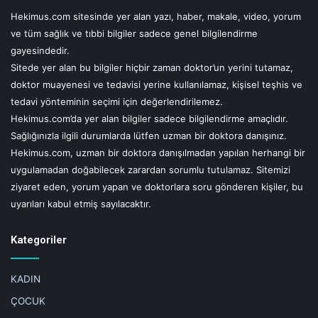
Maden suyu içerdiği elektrolitler nedeni ile henüz
Hekimus.com sitesinde yer alan yazı, haber, makale, video, yorum
gelişmekte olan böbreklerinde yük oluşturup zarar
ve tüm sağlık ve tıbbi bilgiler sadece genel bilgilendirme
verebileceğinden içirmenizi önermiyoruz. Bebeğinize gün
gayesindedir.
içinde sık sık su teklif etmeyi ihmal etmeyin.”
Sitede yer alan bu bilgiler hiçbir zaman doktor’un yerini tutamaz,
doktor muayenesi ve tedavisi yerine kullanılamaz, kişisel teşhis ve
tedavi yönteminin seçimi için değerlendirilemez.
Hekimus.com’da yer alan bilgiler sadece bilgilendirme amaçlıdır.
Sağlığınızla ilgili durumlarda lütfen uzman bir doktora danışınız.
UYARI!
Hekimus.com, uzman bir doktora danışılmadan yapılan herhangi bir
uygulamadan doğabilecek zarardan sorumlu tutulamaz. Sitemizi
Hekimus.com sitesinde yer alan yazı, haber, makale, video, yorum ve tüm
sağlık ve tıbbi bilgiler sadece genel bilgilendirme gayesindedir.
ziyaret eden, yorum yapan ve doktorlara soru gönderen kişiler, bu
Sitede yer alan bu bilgiler hiçbir zaman doktor'un yerini tutamaz, doktor
uyarıları kabul etmiş sayılacaktır.
muayenesi ve tedavisi yerine kullanılamaz, kişisel teşhis ve tedavi
yönteminin seçimi için değerlendirilemez.
Hekimus.com'da yer alan bilgiler sadece bilgilendirme amaçlıdır.
Sağlığınızla ilgili durumlarda lütfen uzman bir doktora danışınız.
Kategoriler
Hekimus.com, uzman bir doktora danışılmadan yapılan herhangi bir
uygulamadan doğabilecek zarardan sorumlu tutulamaz. Sitemizi ziyaret
eden, yorum yapan ve doktorlara soru gönderen kişiler, bu uyarıları kabul
KADIN
etmiş sayılacaktır.
ÇOCUK