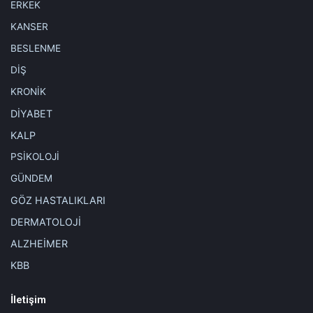
ERKEK
Etiketler
anne sutu
bebek
biberon
KANSER
dr. busra nukhet pehlivanoglu
ek gıda
grip
hareket
nezle
BESLENME
DİŞ
KRONİK
DİYABET
KALP
PSİKOLOJİ
GÜNDEM
GÖZ HASTALIKLARI
DERMATOLOJİ
ALZHEİMER
KBB
İletişim