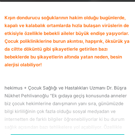
email
Kışın dondurucu soğuklarının hakim olduğu bugünlerde,
kapalı ve kalabalık ortamlarda hızla bulaşan virüslerin de
etkisiyle özellikle bebekli aileler büyük endişe yaşıyorlar.
Çocuk polikliniklerine burun akıntısı, hapşırık, öksürük ya
da ciltte döküntü gibi şikayetlerle getirilen bazı
bebeklerde bu şikayetlerin altında yatan neden, besin
alerjisi olabiliyor!
hekimus + Çocuk Sağlığı ve Hastalıkları Uzmanı Dr. Büşra
Nükhet Pehlivanoğlu “Ek gıdaya geçiş konusunda anneler
biz çocuk hekimlerine danışmanın yanı sıra, günümüzde
bilgi kirliliğinin çok fazla olduğu sosyal medyadan ve
internetten de farklı bilgiler öğrenebiliyorlar ki bu durum
sağlık açısından bazı tehlikelere yol açabiliyor. Özellikle
bağışıklığı güçlü olsun diye ek gıdaya geçişte ilk günden