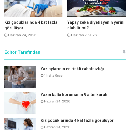
Tencere yemekleri ile besleyin
Kız çocuklarında 4 kat fazla
Yapay zeka diyetisyenin yerini
görülüyor
alabilir mi?
Dr. Serap Sapmaz Deniz “Son yıllarda çok sık tüketilen fast
Haziran 24, 2026
Haziran 7, 2026
food ürünleri, yüksek miktarda şeker, tuz ve katkı
maddeleri içerir. Bu maddeler tat duyusunda bağımlılık
Editör Tarafından
yapıcı özellikler taşıdığı gibi, bağışıklık sistemini zayıflatır.
Ayrıca obezite, insülin direnci vb kronik sağlık sorunlarına
Yaz aylarının en riskli rahatsızlığı
yol açar. Bu nedenle mutlaka evde tencere yemekleri
1 hafta önce
hazırlayın” diyor.
Yazın kalbi korumanın 9 altın kuralı
Haziran 24, 2026
Omega-3 içeriği yüksek besinler yedirin
Kız çocuklarında 4 kat fazla görülüyor
Güçlü bir bağışıklık sistemi için omega 3 içeriği yüksek
Haziran 24, 2026