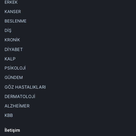
Hekimus.com sitesinde yer alan yazı, haber, makale, video, yorum ve tüm
ERKEK
sağlık ve tıbbi bilgiler sadece genel bilgilendirme gayesindedir.
Sitede yer alan bu bilgiler hiçbir zaman doktor'un yerini tutamaz, doktor
KANSER
muayenesi ve tedavisi yerine kullanılamaz, kişisel teşhis ve tedavi
yönteminin seçimi için değerlendirilemez.
BESLENME
Hekimus.com'da yer alan bilgiler sadece bilgilendirme amaçlıdır.
Sağlığınızla ilgili durumlarda lütfen uzman bir doktora danışınız.
DİŞ
Hekimus.com, uzman bir doktora danışılmadan yapılan herhangi bir
uygulamadan doğabilecek zarardan sorumlu tutulamaz. Sitemizi ziyaret
KRONİK
eden, yorum yapan ve doktorlara soru gönderen kişiler, bu uyarıları kabul
etmiş sayılacaktır.
DİYABET
KALP
Etiketler
alerji bunye
bal
bobrek sorunları
PSİKOLOJİ
çocuklarda bağışıklık
disleri fircalama
dr. serap sapmaz deniz
GÜNDEM
havale
karaciger
prebiyotik
sebze;meyve
vitamin
zencefil
GÖZ HASTALIKLARI
DERMATOLOJİ
ALZHEİMER
KBB
İletişim