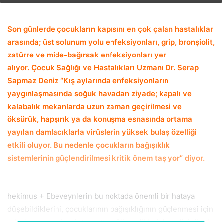
email
Son günlerde çocukların kapısını en çok çalan hastalıklar
arasında; üst solunum yolu enfeksiyonları, grip, bronşiolit,
zatürre ve mide-bağırsak enfeksiyonları yer
alıyor. Çocuk Sağlığı ve Hastalıkları Uzmanı Dr. Serap
Sapmaz Deniz “Kış aylarında enfeksiyonların
yaygınlaşmasında soğuk havadan ziyade; kapalı ve
kalabalık mekanlarda uzun zaman geçirilmesi ve
öksürük, hapşırık ya da konuşma esnasında ortama
yayılan damlacıklarla virüslerin yüksek bulaş özelliği
etkili oluyor. Bu nedenle çocukların bağışıklık
sistemlerinin güçlendirilmesi kritik önem taşıyor” diyor.
hekimus + Ebeveynlerin bu noktada önemli bir hataya
düşebildiklerini, çocuklarının bağışıklığının güçlenmesi için
arkadaş çevresi ve internetten öğrendikleriyle gelişigüzel