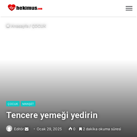
M
Anasayfa
/
ÇOCUK
ÇOCUK
MANŞET
Tencere yemeği yedirin
Editör
Send
Ocak 29, 2025
0
2 dakika okuma süresi
an