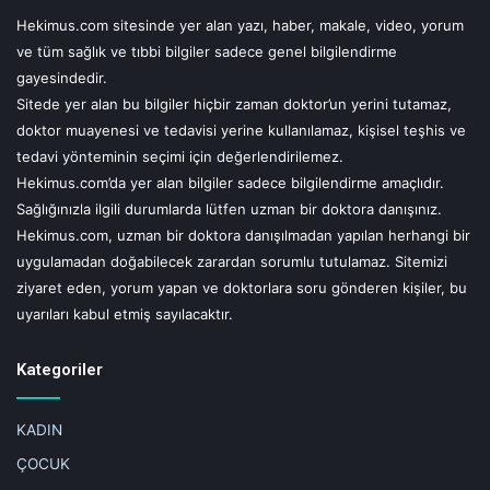
Hekimus.com sitesinde yer alan yazı, haber, makale, video, yorum
Bağışıklık sistemini desteklemek için doğal karışımlardan
ve tüm sağlık ve tıbbi bilgiler sadece genel bilgilendirme
da faydalanılabileceğini belirten Dr. Deniz “Ihlamur çayı,
gayesindedir.
tarçın kabuğu ve birkaç damla limonla hazırlayacağınız bir
Sitede yer alan bu bilgiler hiçbir zaman doktor’un yerini tutamaz,
karışım solunum yollarını rahatlatabileceği gibi, bir tatlı
doktor muayenesi ve tedavisi yerine kullanılamaz, kişisel teşhis ve
tedavi yönteminin seçimi için değerlendirilemez.
kaşığı bal ve rendelenmiş taze zencefil ile hazırlayacağınız
Hekimus.com’da yer alan bilgiler sadece bilgilendirme amaçlıdır.
karışım da bağışıklığını güçlendirmeye katkı sağlayacaktır.
Sağlığınızla ilgili durumlarda lütfen uzman bir doktora danışınız.
Ancak zencefil-bal karışımı 1 yaş altı çocuklara
Hekimus.com, uzman bir doktora danışılmadan yapılan herhangi bir
verilmemelidir. Ayrıca alerjik bünyelerde reaksiyona neden
uygulamadan doğabilecek zarardan sorumlu tutulamaz. Sitemizi
olabileceği için ilk kez denendiğinde küçük miktarla
ziyaret eden, yorum yapan ve doktorlara soru gönderen kişiler, bu
başlanmalı ve reaksiyon açısından çocuk gözlenmelidir”
uyarıları kabul etmiş sayılacaktır.
diyor.
Kategoriler
KADIN
UYARI!
ÇOCUK