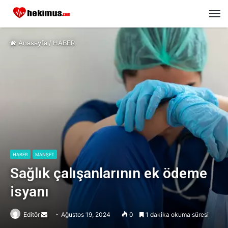
M
Anasayfa
/
HABER
HABER
MANŞET
Sağlık çalışanlarının ek ödeme
isyanı
Editör
Send
Ağustos 19, 2024
0
1 dakika okuma süresi
an