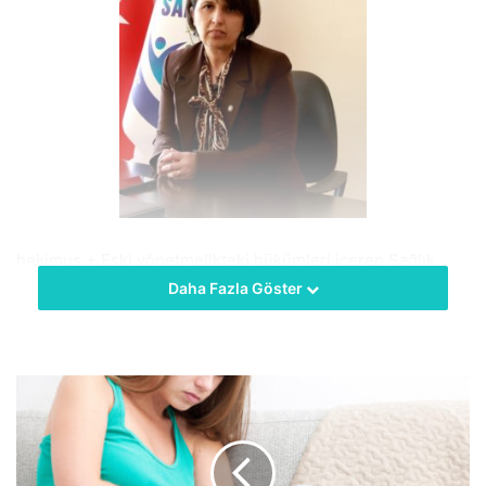
hekimus + Eski yönetmelikteki hükümleri içeren Sağlık
Bakanlığı’nın yeni ek ödeme yönetmeliğinin, eski
Daha Fazla Göster
yönetmelikle nerdeyse aynı olduğunu, yapılan
değişikliklerin mevcut haksızlığı değiştirmediğini dile
getiren Sahim-SEN Genel Başkanı Özlem Akarken,
‘‘Geçtiğimiz günlerde yayımlanan düzenlemenin, önceki
yönetmeliğin gözle görülmeyen değişikliklerle ‘yeni’ olarak
sunulması ve sınırlı sayıda değişikliğin hukuka aykırılıkları
gidermeye yönelik olmaması, yönetmelikte herhangi bir