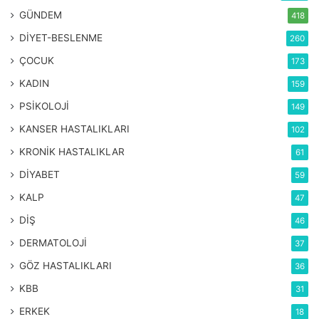
GÜNDEM
418
DİYET-BESLENME
260
ÇOCUK
173
KADIN
159
PSİKOLOJİ
149
KANSER HASTALIKLARI
102
KRONİK HASTALIKLAR
61
DİYABET
59
KALP
47
DİŞ
46
DERMATOLOJİ
37
GÖZ HASTALIKLARI
36
KBB
31
ERKEK
18