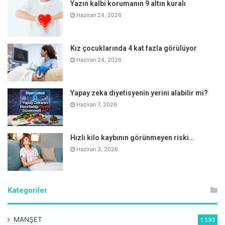
Yazın kalbi korumanın 9 altın kuralı
Hekimus.com'da yer alan bilgiler sadece bilgilendirme amaçlıdır.
Sağlığınızla ilgili durumlarda lütfen uzman bir doktora danışınız.
Haziran 24, 2026
Hekimus.com, uzman bir doktora danışılmadan yapılan herhangi bir
uygulamadan doğabilecek zarardan sorumlu tutulamaz. Sitemizi ziyaret
eden, yorum yapan ve doktorlara soru gönderen kişiler, bu uyarıları kabul
etmiş sayılacaktır.
Kız çocuklarında 4 kat fazla görülüyor
Haziran 24, 2026
Etiketler
aym
danıstay
ek odeme
GİH
ozlem akarken
Yapay zeka diyetisyenin yerini alabilir mi?
saglık calisanları
Sahim-Sen
THS
YHS
Haziran 7, 2026
Hızlı kilo kaybının görünmeyen riski…
Haziran 3, 2026
Kategoriler
MANŞET
1.593