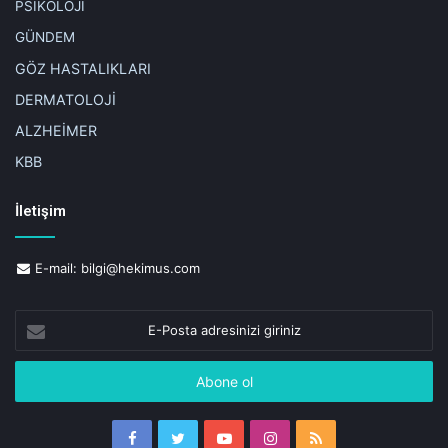
PSİKOLOJİ
GÜNDEM
GÖZ HASTALIKLARI
DERMATOLOJİ
ALZHEİMER
KBB
İletişim
E-mail:
bilgi@hekimus.com
E-
Posta
adresinizi
giriniz
Facebook
Twitter
YouTube
Instagram
RSS