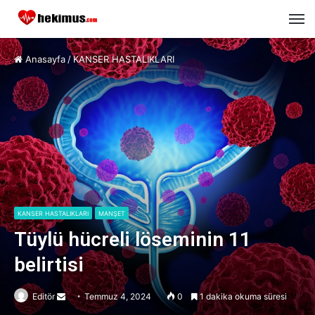
M
Anasayfa
/
KANSER HASTALIKLARI
KANSER HASTALIKLARI
MANŞET
Tüylü hücreli löseminin 11
belirtisi
Editör
Send
Temmuz 4, 2024
0
1 dakika okuma süresi
an