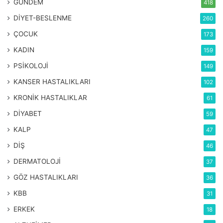
GÜNDEM
418
DİYET-BESLENME
260
ÇOCUK
173
KADIN
159
PSİKOLOJİ
149
KANSER HASTALIKLARI
102
KRONİK HASTALIKLAR
61
DİYABET
59
KALP
47
DİŞ
46
DERMATOLOJİ
37
GÖZ HASTALIKLARI
36
KBB
31
ERKEK
18