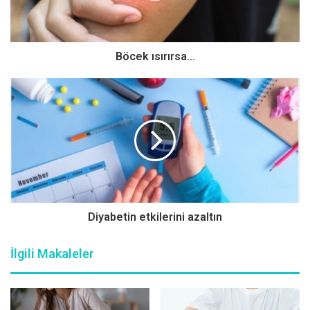
beyaz kan hücresi üreten ve bağışıklık sistemini
zayıflatarak enfeksiyonlara, kansızlığa ve kanamaya daha
duyarlı hale getiren nadir görülen, yavaş ve sinsi ilerleyen
Böcek ısırırsa...
bir kan kanseri türüdür.
Tüylü hücreli lösemi, lösemi vakalarının yaklaşık olarak
%2’sini meydana getirir. Bu durum erkeklerde kadınlara
göre daha yaygındır ve genellikle orta ve ileri yaşlarda
ortaya çıkar. Ülkemize ait sıklık açısından net bir veri
bulunmamaktadır. ABD’de her yıl yaklaşık 1.000 yeni vaka
bildirilmektedir. “Tüylü” adı, lösemi hücrelerinin
mikroskopta gözlemlenen şekline dayanır; hücrelerin tüylü
Diyabetin etkilerini azaltın
bir görünüm sergilemesi nedeniyle bu isim kullanılır.
İlgili Makaleler
Bu belirtileri önemseyin
Tüylü hücreli lösemi, yavaş ilerleyen bir hastalık olup,