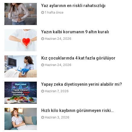
iyileşmesinin uzun sürmesi söz konusu olabilir.
Yaz aylarının en riskli rahatsızlığı
Kolay kanama: Küçük yaralanmalarda bile kanamanın
1 hafta önce
durması güçleşebilir.
Karaciğer veya dalak büyümesi: Hastalığın
Yazın kalbi korumanın 9 altın kuralı
ilerlemesiyle karaciğer ve dalak boyutlarında büyüme
Haziran 24, 2026
gözlemlenebilir.
Aşırı terleme: Özellikle geceleri ve atlet değiştirecek
Kız çocuklarında 4 kat fazla görülüyor
düzeyde yoğun terleme yaşanabilir.
Haziran 24, 2026
Ağrısız kitleler: Boyun, koltuk altı, karın veya kasık
bölgesinde ağrısız şişlikler oluşabilir (nadir görülür).
Yapay zeka diyetisyenin yerini alabilir mi?
Kilo kaybı: Hastalık nedeniyle bilinmeyen bir sebeple
Haziran 7, 2026
kilo kaybı yaşanabilir.
Hematoloji uzmanına başvurmanız önemli
Hızlı kilo kaybının görünmeyen riski…
Haziran 3, 2026
Tüylü hücreli lösemi tanısı, doktorunuzun gerçekleştirdiği
fizik muayene, tıbbi geçmiş soruşturması ve kan ile kemik