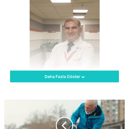
Daha Fazla Göster
hekimus + Çocuk Sağlığı ve Hastalıkları Uzmanı Uzm. Dr.
Orhan Köksal çocuklarda oluşabilecek öksürükte
ebeveynlerin dikkat etmesi gerekenlerle ilgili bilgi verdi.
Öksürüğün tedavisi altta yatan nedene yönelik yapılmalı