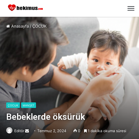
M
Anasayfa
/
ÇOCUK
ÇOCUK
MANŞET
Bebeklerde öksürük
Editör
Send
Temmuz 2, 2024
0
1 dakika okuma süresi
an