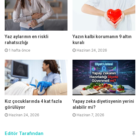
Yaz aylarının en riskli
Yazın kalbi korumanın 9 altın
rahatsızlığı
kuralı
Genize doğru akıntıyı azaltan ilaçlar 6 yaşından büyük
1 hafta önce
Haziran 24, 2026
çocuklarda kullanılabilmektedir. Krup ya da akut
laringotrakeit genelde virüs enfeksiyonlarına bağlı gelişen
ateş, burun akıntısı, seste kabalaşma, havlar tarzda
öksürük, gırtlak altı soluk borusu kısmının ani daralmasına
bağlı stridor denilen genelde nefes alırken olan hırıltı
görülmektedir. Şikayetler gece ve sabaha doğru daha fazla
Kız çocuklarında 4 kat fazla
Yapay zeka diyetisyenin yerini
olmaktadır.
görülüyor
alabilir mi?
Haziran 24, 2026
Haziran 7, 2026
Tedavi, gerektiğinde soğuk buhar ve steroid tedavisini de
kapsayabilmektedir. Astım öksürükleri gün içerisinde
Editör Tarafından
olabildiği gibi, gece uykuya daldıktan 1-2 saat sonra başlar