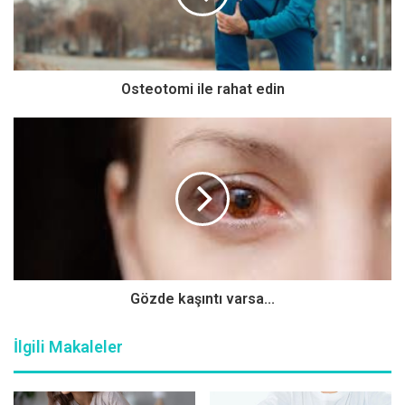
Öksürük, solunum sisteminin aşırı sekresyon (salgı) ve
yabancı maddelerden temizlemeye yönelik önemli
savunma mekanizması ve koruyucu bir refleksi olarak da
Osteotomi ile rahat edin
tanımlanır. Öksürük pediatri polikliniğine başvuruların en
sık nedenlerinden biridir. Pediatride hekim ebeveyn
iletişimi önemlidir. Öksürüğün problemli olup olmadığının
anlaşılmasında birinci kilit nokta iyi alınmış bir hikayedir.
Ayrıntılı öyküyü ebeveynler vermektedir. Burun akıntısı,
halsizlik, kırgınlık, ateş, genize doğru akıntı ile beraber
öksürük varsa burada çoğunlukla neden, soğuk algınlığı,
nezle, grip gibi viral üst solunum yolları enfeksiyonudur.
Gözde kaşıntı varsa...
İlgili Makaleler