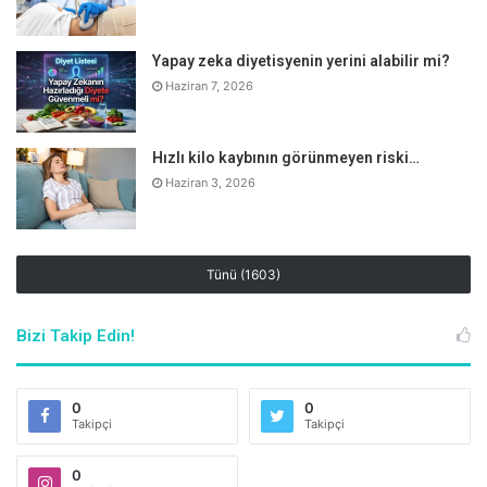
Yapay zeka diyetisyenin yerini alabilir mi?
Haziran 7, 2026
Hızlı kilo kaybının görünmeyen riski…
Haziran 3, 2026
Tünü (1603)
KAHVE 3 FİNCANI GEÇMESİN
Bizi Takip Edin!
Kafeinin fazla tüketimi, idrarla birlikte atılan kalsiyum
miktarını arttırıyor. Potansiyel olarak zararlı etkilerinin
0
0
çoğu, süt ve diğer sağlıklı içeceklerin yerine kafeinli
Takipçi
Takipçi
içeceklerin kullanılmasından kaynaklanıyor. Diyetiniz
0
yeterli miktarda kalsiyum içerdiği sürece orta derecede