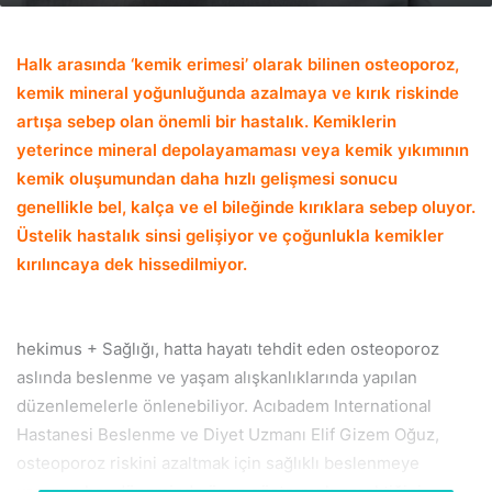
email
Halk arasında ‘kemik erimesi’ olarak bilinen osteoporoz,
kemik mineral yoğunluğunda azalmaya ve kırık riskinde
artışa sebep olan önemli bir hastalık. Kemiklerin
yeterince mineral depolayamaması veya kemik yıkımının
kemik oluşumundan daha hızlı gelişmesi sonucu
genellikle bel, kalça ve el bileğinde kırıklara sebep oluyor.
Üstelik hastalık sinsi gelişiyor ve çoğunlukla kemikler
kırılıncaya dek hissedilmiyor.
hekimus + Sağlığı, hatta hayatı tehdit eden osteoporoz
aslında beslenme ve yaşam alışkanlıklarında yapılan
düzenlemelerle önlenebiliyor. Acıbadem International
Hastanesi Beslenme ve Diyet Uzmanı Elif Gizem Oğuz,
osteoporoz riskini azaltmak için sağlıklı beslenmeye
yaşamın her döneminde özen göstermek gerektiğini