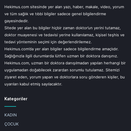
Hekimus.com sitesinde yer alan yazı, haber, makale, video, yorum
ve tüm sağlık ve tıbbi bilgiler sadece genel bilgilendirme
UYARI!
gayesindedir.
Sitede yer alan bu bilgiler hiçbir zaman doktor’un yerini tutamaz,
Hekimus.com sitesinde yer alan yazı, haber, makale, video, yorum ve tüm
doktor muayenesi ve tedavisi yerine kullanılamaz, kişisel teşhis ve
sağlık ve tıbbi bilgiler sadece genel bilgilendirme gayesindedir.
tedavi yönteminin seçimi için değerlendirilemez.
Sitede yer alan bu bilgiler hiçbir zaman doktor'un yerini tutamaz, doktor
muayenesi ve tedavisi yerine kullanılamaz, kişisel teşhis ve tedavi
Hekimus.com’da yer alan bilgiler sadece bilgilendirme amaçlıdır.
yönteminin seçimi için değerlendirilemez.
Hekimus.com'da yer alan bilgiler sadece bilgilendirme amaçlıdır.
Sağlığınızla ilgili durumlarda lütfen uzman bir doktora danışınız.
Sağlığınızla ilgili durumlarda lütfen uzman bir doktora danışınız.
Hekimus.com, uzman bir doktora danışılmadan yapılan herhangi bir
Hekimus.com, uzman bir doktora danışılmadan yapılan herhangi bir
uygulamadan doğabilecek zarardan sorumlu tutulamaz. Sitemizi ziyaret
uygulamadan doğabilecek zarardan sorumlu tutulamaz. Sitemizi
eden, yorum yapan ve doktorlara soru gönderen kişiler, bu uyarıları kabul
ziyaret eden, yorum yapan ve doktorlara soru gönderen kişiler, bu
etmiş sayılacaktır.
uyarıları kabul etmiş sayılacaktır.
Etiketler
elif gizem ogu
kahve tüketimi
kalsiyum
Kategoriler
kemik erimesi
osteoporoz
potasyum ve sodyum dengesi
saglıklı kemikler
KADIN
ÇOCUK