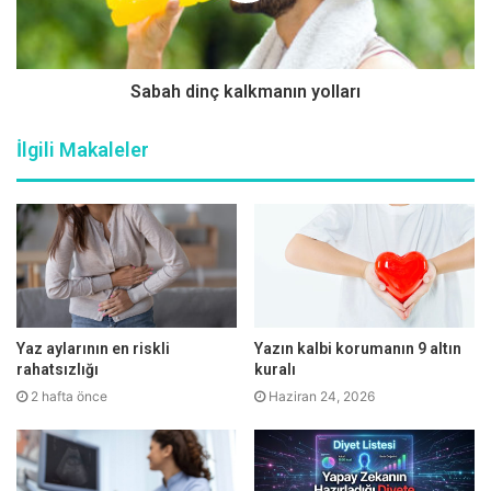
yaşlılık döneminde günde 1200-1500 mg kalsiyum alınması
yararlı oluyor. 1 su bardağı sütün içinde yaklaşık 300 mg, 1
dilim kaşar peynirinde 210 mg ve 1 porsiyon somon
Sabah dinç kalkmanın yolları
balığında yaklaşık 200 mg kalsiyum bulunuyor.
İlgili Makaleler
PROTEİNLİ BESİNLER TÜKETMENİZ ŞART
Kemiğin önemli bir kısmını proteinler oluşturuyor.
Dolayısıyla kemik sağlığının korunmasında yeterli miktarda
protein alınması gerekiyor. Sağlıklı bireyler için kilo başına
Yaz aylarının en riskli
Yazın kalbi korumanın 9 altın
bir gram protein alımı öneriliyor. Bu da normal kilodaki (65-
rahatsızlığı
kuralı
75 kilo arası) bir kişinin günlük 65 – 75 gram protein
2 hafta önce
Haziran 24, 2026
almasının kemik sağlığı için yeterli olduğunu gösteriyor. 1
adet orta boy bir yumurtada 6 gram, 100 gram tavukta 20
gram ve 100 gram somon balığında 19 gram protein