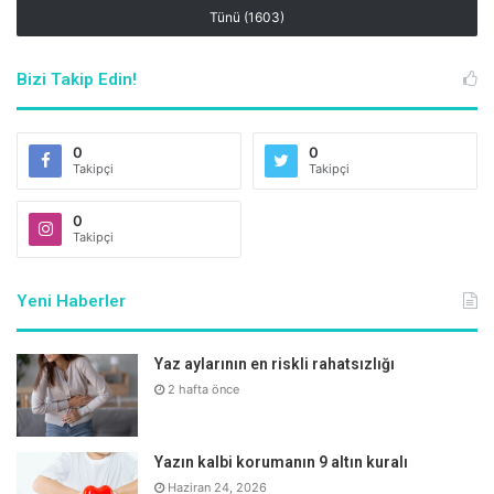
Tünü (1603)
Bizi Takip Edin!
0
0
Takipçi
Takipçi
0
Takipçi
Yeni Haberler
Varisten korunmak için aşağıdaki önerileri dikkate alın;
Yaz aylarının en riskli rahatsızlığı
2 hafta önce
Bol bol hareket edin. Yürüme, yüzme, bisiklet, gibi
sürekliliği olan hareketleri tercih edin. Yaz aylarında
Yazın kalbi korumanın 9 altın kuralı
uzun süreli güneş banyolarından kaçının.
Haziran 24, 2026