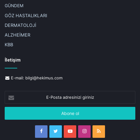
GÜNDEM
GÖZ HASTALIKLARI
DERMATOLOJİ
ALZHEİMER
KBB
İletişim
E-mail:
bilgi@hekimus.com
E-
Posta
adresinizi
giriniz
Facebook
Twitter
YouTube
Instagram
RSS