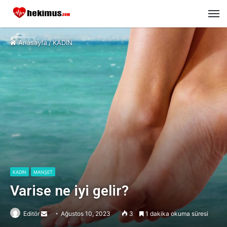
M
Anasayfa
/
KADIN
KADIN
MANŞET
Varise ne iyi gelir?
Editör
Send
Ağustos 10, 2023
3
1 dakika okuma süresi
an