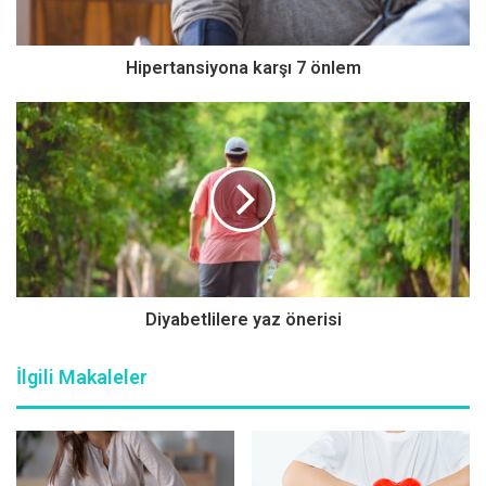
Kadınlarda 4 kat fazla görülüyor
Hipertansiyona karşı 7 önlem
Varis toplardamarların genişlemesi, uzaması ve kıvrımlı hal
alması olarak tanımlanır. Özellikle uzun süre ayakta kalan
ya da uzun süre oturarak çalışanların risk altında olduğu
varis, yetişkin nüfusun %15-20’sini etkilemektedir. Varis
kadınlarda, erkeklere oranla 4 kat daha fazla görülür ve
varisin ailesel geçiş oranı %50’den fazladır. Ayrıca varis, 4
saatten fazla ayakta kalanlarda 3 kat daha fazla
görülmektedir.
Diyabetlilere yaz önerisi
Yaz aylarında şikayetler artıyor
İlgili Makaleler
Yaz aylarında dolaşım sistemi, vücudu soğutmak için daha
iyi kan akışı sağlamak amacıyla venodilasyon olarak bilinen
bir süreç olan damarların boyutunu artırarak yüksek
sıcaklıkların etkileriyle savaşır. Yaz güneşine maruz kalmak,