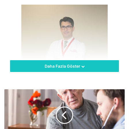
Daha Fazla Göster
hekimus + Estetik kaygıların yanında, ağrı, şişme, kramp
gibi sağlık sorunlarına da neden olan varisin ihmal
edilmemesi gerekiyor. Memorial Antalya Hastanesi Kalp ve
Damar Cerrahisi Bölümü’nden Prof. Dr. İsa Coşkun, varisin
nedenleri, tedavisi ve korunma yöntemleri hakkında bilgi
verdi.