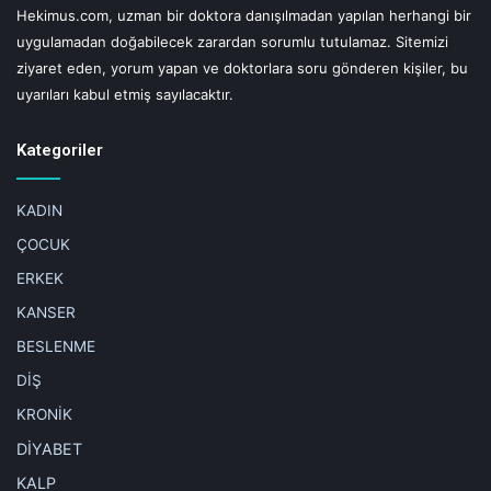
Hekimus.com, uzman bir doktora danışılmadan yapılan herhangi bir
uygulamadan doğabilecek zarardan sorumlu tutulamaz. Sitemizi
ziyaret eden, yorum yapan ve doktorlara soru gönderen kişiler, bu
Obezite ve metabolik sendromu önlemek için ilk 1000
uyarıları kabul etmiş sayılacaktır.
günde yapılması gerekenler
Kategoriler
Gebelikten önce annenin vücut kitle endeksi normal
hale getirilmeli, fazla kilolu anne adayları zayıflamalı,
KADIN
zayıf olanlar da kilo alarak ideal vücut ağırlığına
ulaşmalıdır.
ÇOCUK
Gebelik ve emzirme döneminde sigara içilmemelidir.
ERKEK
Gebelikte vücudun kaldırılabileceği ölçüde
KANSER
egzersizlere devam edilmeli, fazla kilo almaktan
BESLENME
kaçınılmalıdır.
DİŞ
Gebelik diyabeti olanlarda sıkı şeker kontrolü
KRONİK
sağlanmalıdır.
DİYABET
Düşük doğum ağırlığı ile doğan bebeklerde hızlı kilo
KALP