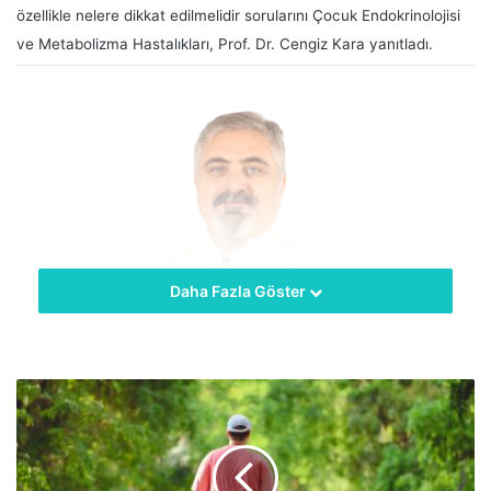
özellikle nelere dikkat edilmelidir sorularını Çocuk Endokrinolojisi
ve Metabolizma Hastalıkları, Prof. Dr. Cengiz Kara yanıtladı.
Daha Fazla Göster
hekimus + “İlk 1000 gün” gebeliğin başlangıcından bebeğin
ikinci doğum yıldönümüne kadar olan süreyi tanımlayan ve
giderek yaygınlaşan bir terimdir. Gebeliğin 270 günü ile
doğum sonrası ilk 730 günün toplamını ifade eder.
Günümüzde çocuk ve toplum sağlığını iyileştirmek için