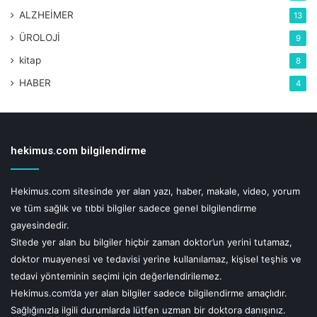
yol açtığı ölümcül hastalıklardan korumak mümkündür.
ALZHEİMER
13
Obezite doğum öncesi ve erken süt çocukluğunda
ÜROLOJİ
9
programlanabildiği için koruyucu önlemler gebelik öncesi,
kitap
8
gebelik sırası ve tüm erken çocukluk çağı boyunca
uygulanmalıdır.
HABER
4
hekimus.com bilgilendirme
Hekimus.com sitesinde yer alan yazı, haber, makale, video, yorum
ve tüm sağlık ve tıbbi bilgiler sadece genel bilgilendirme
gayesindedir.
Sitede yer alan bu bilgiler hiçbir zaman doktor’un yerini tutamaz,
doktor muayenesi ve tedavisi yerine kullanılamaz, kişisel teşhis ve
tedavi yönteminin seçimi için değerlendirilemez.
Hekimus.com’da yer alan bilgiler sadece bilgilendirme amaçlıdır.
Sağlığınızla ilgili durumlarda lütfen uzman bir doktora danışınız.