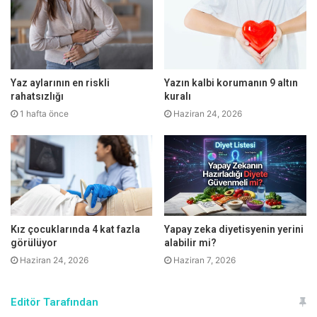
değişikliklere genlerin çalışma düzenini değiştiren
‘epigenetik etkiler’ de eşlik eder ve böylece ömür boyu
sürebilen ve hatta sonraki kuşaklara da aktarılabilen zararlı
etkiler ortaya çıkar.
Yaz aylarının en riskli
Yazın kalbi korumanın 9 altın
rahatsızlığı
kuralı
1 hafta önce
Haziran 24, 2026
Kız çocuklarında 4 kat fazla
Yapay zeka diyetisyenin yerini
görülüyor
alabilir mi?
Haziran 24, 2026
Haziran 7, 2026
Editör Tarafından