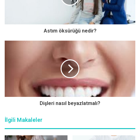
akrabalarında iki meme kanseri tanısı alan kadınların 25
yaşından sonra düzenli kontrollere gitmeleri öneriliyor”
açıklamasında bulundu.
Astım öksürüğü nedir?
40 yaşından sonra her yıl düzenli meme muayenesi
yapılmalı
Meme kanserine yakalanma riski 40 yaşından sonra artıyor.
Türkiye’deki meme kanserine yakalanması yaşının ortalama
olarak 51 olduğunu belirten Genel Cerrahi Uzmanı Prof. Dr.
Metin Çakmakçı, “Meme kanserinde erken tanı oldukça
önemli. Erken tanı ile tedavideki başarı oranı yüzde 90’ı
geçiyor. Dolasıyla erken tanının hayat kurtardığını
Dişleri nasıl beyazlatmalı?
söyleyebiliriz. Erken tanı için ise 40 yaşından sonra her yıl
düzenli meme muayenesi, meme ultrasonografisi ve
İlgili Makaleler
mamografi tetkikleri yaptırılmalı. Yüksek risk grubunda olan
kadınların ise düzenli meme kontrollerine daha erken yaşta
başlamaları gerekiyor” dedi.