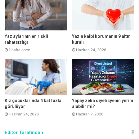
Her gün 30 dakika tempolu yürüyüş kanser riskini
azaltıyor
Yaz aylarının en riskli
Yazın kalbi korumanın 9 altın
Sağlıklı bir yaşam biçiminin meme kanseri riskini
rahatsızlığı
kuralı
düşürdüğünü vurgulayan Genel Cerrahi Uzmanı Prof. Dr.
1 hafta önce
Haziran 24, 2026
Metin Çakmakçı, “Kanserden korunmak için sağlıklı
beslenmek, düşük yağlı ve sebze, meyve, tahıl ağırlıklı
beslenmek oldukça önemli. Bununla birlikte sigara,
işlenmiş gıdalar ve fazla şeker tüketiminden kaçınmalı. Her
gün 30 dakika tempolu yürüyüş meme kanseri riskini
yüzde 33 oranında azaltıyor dolasıyla hareket etmek,
Kız çocuklarında 4 kat fazla
Yapay zeka diyetisyenin yerini
egzersiz yapmak kanser riskini en aza indirmek için etkili”
görülüyor
alabilir mi?
diye konuştu.
Haziran 24, 2026
Haziran 7, 2026
Editör Tarafından