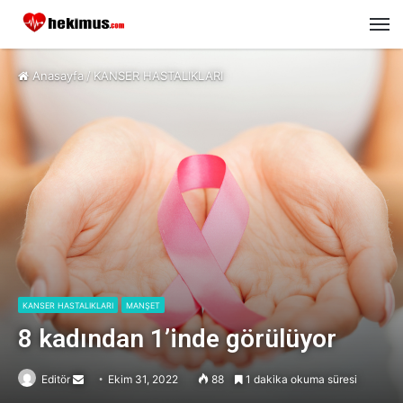
M
Anasayfa
/
KANSER HASTALIKLARI
KANSER HASTALIKLARI
MANŞET
8 kadından 1’inde görülüyor
Editör
Send
Ekim 31, 2022
88
1 dakika okuma süresi
an