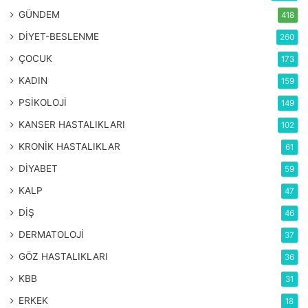
GÜNDEM
418
DİYET-BESLENME
260
ÇOCUK
173
KADIN
159
PSİKOLOJİ
149
KANSER HASTALIKLARI
102
KRONİK HASTALIKLAR
61
DİYABET
59
KALP
47
DİŞ
46
DERMATOLOJİ
37
GÖZ HASTALIKLARI
36
KBB
31
ERKEK
18