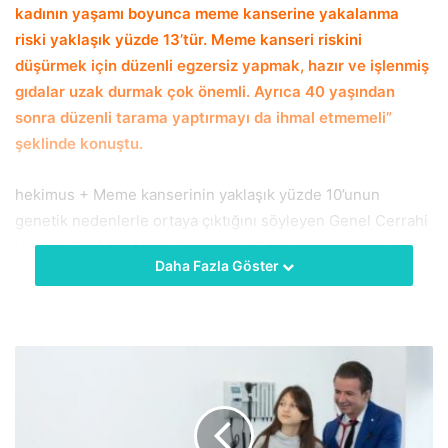
kadının yaşamı boyunca meme kanserine yakalanma
riski yaklaşık yüzde 13’tür. Meme kanseri riskini
düşürmek için düzenli egzersiz yapmak, hazır ve işlenmiş
gıdalar uzak durmak çok önemli. Ayrıca 40 yaşından
sonra düzenli tarama yaptırmayı da ihmal etmemeli”
şeklinde konuştu.
hekimus + Meme kanserinin yaklaşık yüzde 10’unun
genetik nedenlerle ortaya çıktığını söyleyen Genel Cerrahi
Uzmanı Prof. Dr. Metin Çakmakçı, “Meme kanserinde aile
Daha Fazla Göster
öyküsünün olması, kontrol yaşının belirlenmesinde oldukça
önemli bir faktör. Ailesinde çok sayıda kanser tanısı olan
kadınlar ve birinci derece akrabalarda ikiden fazla tanı alan
bireyler risk grubu olarak kabul ediliyor. Kalıtsal meme
kanserinde sadece anne, anneanne, teyze gibi anne tarafı
değil, baba tarafındaki hala veya babaanneden aktarılan
genler de aynı riski oluşturuyor. Özellikle birinci derece