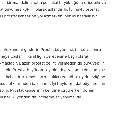
i, bir mandalina hatta portakal büyüklüğüne erişebilir ve
t büyümesi-BPH)’ olarak adlandırılır. İyi huylu prostat
PH prostat kanserine yol açmazken, her iki hastalık bir
r ile kendini gösterir. Prostat büyümesi, bir süre sonra
emeye başlar. Tıkanıklığın derecesine bağlı olarak
ıkmaktadır. Bazen prostat belirti vermeden de büyüyebilir.
lidir. Prostat büyürken kişinin idrar yollarını da olumsuz
u iltihabı, idrar kesesi bozuklukları ve böbrek yetmezliğine
msuz etkilerinden bazılarıdır. İyi huylu prostat büyümesinin
labilir. Prostat kanserinin kendine özgü erken dönem
çin her iki yönden de incelemeler yapılmalıdır.
!