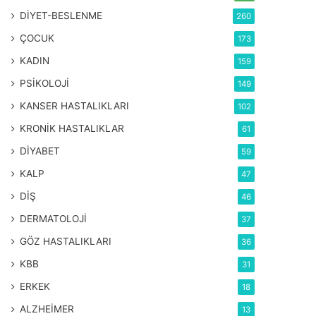
DİYET-BESLENME
260
ÇOCUK
173
KADIN
159
PSİKOLOJİ
149
KANSER HASTALIKLARI
102
KRONİK HASTALIKLAR
61
DİYABET
59
KALP
47
DİŞ
46
DERMATOLOJİ
37
GÖZ HASTALIKLARI
36
KBB
31
ERKEK
18
ALZHEİMER
13