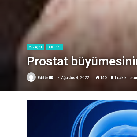
MANŞET
ÜROLOJİ
Prostat büyümesinin
Editör
Send
Ağustos 4, 2022
140
1 dakika oku
an
email