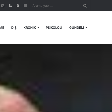
Arama
r
ouTube
Instagram
RSS
Kayıt
Kenar
yap
Ol
Bölmesi
ME
DİŞ
KRONİK
PSİKOLOJİ
GÜNDEM
...