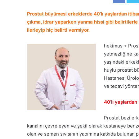
Prostat büyümesi erkeklerde 40’lı yaşlardan itibar
çıkma, idrar yaparken yanma hissi gibi belirtilerl
ilerleyip hiç belirti vermiyor.
hekimus + Prost
yetmezliğine ka
yaşındaki erkekl
huylu prostat b
Hastanesi Ürolo
ve tedavi yönteml
40’lı yaşlardan
Prostat bezi er
kanalını çevreleyen ve şekil olarak kestaneye benze
olan ve semen sıvısının yapımına katkıda bulunan pr