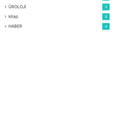
ÜROLOJİ
9
kitap
8
HABER
4