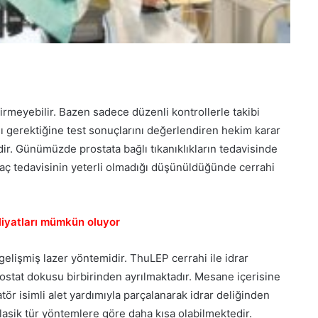
rmeyebilir. Bazen sadece düzenli kontrollerle takibi
ı gerektiğine test sonuçlarını değerlendiren hekim karar
dir. Günümüzde prostata bağlı tıkanıklıkların tedavisinde
 ilaç tedavisinin yeterli olmadığı düşünüldüğünde cerrahi
liyatları mümkün oluyor
gelişmiş lazer yöntemidir. ThuLEP cerrahi ile idrar
ostat dokusu birbirinden ayrılmaktadır. Mesane içerisine
r isimli alet yardımıyla parçalanarak idrar deliğinden
klasik tür yöntemlere göre daha kısa olabilmektedir.