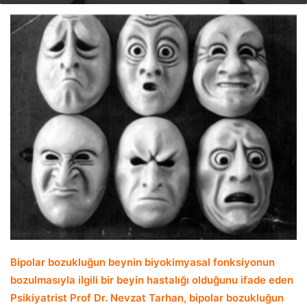
email
Bipolar bozukluğun beynin biyokimyasal fonksiyonun
bozulmasıyla ilgili bir beyin hastalığı olduğunu ifade eden
Psikiyatrist Prof Dr. Nevzat Tarhan, bipolar bozukluğun