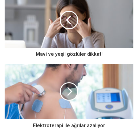
hekimus + Üsküdar Üniversitesi Kurucu Rektörü,
Psikiyatrist Prof. Dr. Nevzat Tarhan, bipolar bozukluk ve
tedavi yöntemlerine ilişkin değerlendirmede bulundu. Prof.
Dr. Nevzat Tarhan, bipolar bozukluğun iki uçlu mizaç
bozukluğu olarak Türkçe’ye çevrildiğini belirterek “Bipolar
Mavi ve yeşil gözlüler dikkat!
bozukluk sadece hastalığın bir bölümünü tanımlıyor. Duygu
durum bozukluğunun en önemli parçası, bipolar bozukluk
oluyor. Bu rahatsızlıkta bir etki, manik depresif olarak
görülüyor. Yani hastalıkta bir manik dönem var bir de
depresif dönem var.” dedi. Bipolar bozukluğun sadece
depresifte görülmediğini ifade eden Prof. Dr. Nevzat
Tarhan, “Bazı durumlarda kaymalar oluyor, bazı eşik altı
grupları bulunuyor. Sabah başka akşam başka olan tipler
Elektroterapi ile ağrılar azalıyor
var. Sabah çocuğunu sever öper, akşam da bela okuyabilir.
Bu eşik altı durum bozukluğu olarak tanımlanıyor.” dedi.