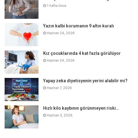
hesaplama ile ilgili, sağ beynin ise duygular ve
1 hafta önce
heyecanlarla ilgili olduğunu, ön beynin ise mantıksal
duygusal beynin dengesini sağladığını kaydeden Tarhan,
Yazın kalbi korumanın 9 altın kuralı
“Bu hastalıkta kimya bozulunca denge bozuluyor. Ön beyin
Haziran 24, 2026
yani kaptan köşkü yetersiz olursa bazen mantıksal beyin
baskın oluyor kişi depresif oluyor. Bazen de duygusal
beyin baskın oluyor ve kişi coşkulu oluyor. Kaptan köşkü
Kız çocuklarında 4 kat fazla görülüyor
denilen ön beynin sağlıklı olması çok önemli. Ama burada
Haziran 24, 2026
beyin fonksiyonu bozulmuş.” diye konuştu.
Yapay zeka diyetisyenin yerini alabilir mi?
Haziran 7, 2026
Hızlı kilo kaybının görünmeyen riski…
Haziran 3, 2026