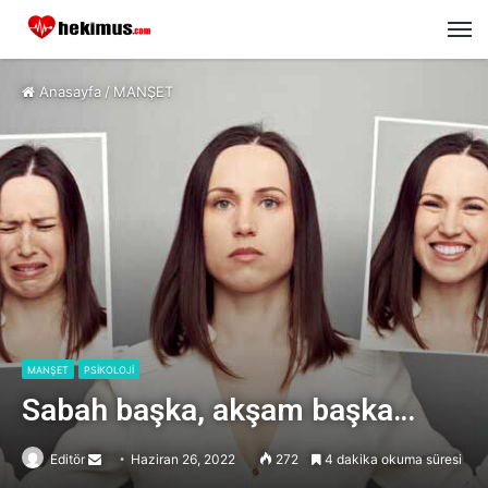
M
Anasayfa
/
MANŞET
MANŞET
PSİKOLOJİ
Sabah başka, akşam başka…
Editör
Send
Haziran 26, 2022
272
4 dakika okuma süresi
an