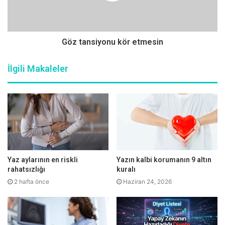
sinir dokusu yoluyla uzak bölgelere yayılabiliyor. Yapılan
çalışmalar, bu hastaların kanında dolaşan kanser hücreleri
olduğunu, bu hücrelerin uzak bölgelere sıçrayarak
Göz tansiyonu kör etmesin
metastaz adı verilen yeni kanser odakları oluşturduğunu
gösteriyor. Kanserin yayılımı, başka organlarda görülüp
İlgili Makaleler
görülmemesi gibi etmenler hastalığın evresini ortaya
koyuyor. Pankreas kanserinin kabaca dört evreye
ayrıldığını anlatan Prof. Dr. Murat Gönenç, evre
belirlemenin tedavi yöntemlerini seçme ve bu yöntemlerin
başarısını artırmada önemli rolü olduğunu belirtiyor.
Yaz aylarının en riskli
Yazın kalbi korumanın 9 altın
rahatsızlığı
kuralı
2 hafta önce
Haziran 24, 2026