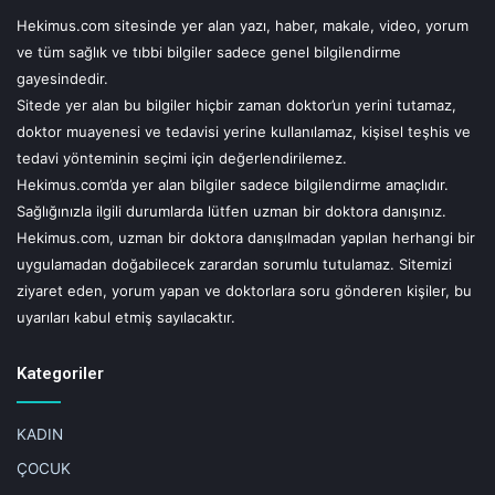
“Gelişen kemoterapi ilaçları ve protokolleri sayesinde bu
Hekimus.com sitesinde yer alan yazı, haber, makale, video, yorum
evredeki hastaların bazılarında kemoterapiye son derece
ve tüm sağlık ve tıbbi bilgiler sadece genel bilgilendirme
gayesindedir.
iyi yanıt alındığı görüldü. Evresi ne olursa olsun,
Sitede yer alan bu bilgiler hiçbir zaman doktor’un yerini tutamaz,
kemoterapiye çok iyi yanıt alınan tüm hastalara olası
doktor muayenesi ve tedavisi yerine kullanılamaz, kişisel teşhis ve
cerrahi tedavi adayı gözüyle bakmak gerekiyor” diyor.
tedavi yönteminin seçimi için değerlendirilemez.
Hekimus.com’da yer alan bilgiler sadece bilgilendirme amaçlıdır.
Sağlığınızla ilgili durumlarda lütfen uzman bir doktora danışınız.
Hekimus.com, uzman bir doktora danışılmadan yapılan herhangi bir
Kemoterapi tedavide mutlaka kullanılıyor mu?
uygulamadan doğabilecek zarardan sorumlu tutulamaz. Sitemizi
ziyaret eden, yorum yapan ve doktorlara soru gönderen kişiler, bu
Cerrahi, pankreas kanserinde temel tedavi yöntemi olsa da
uyarıları kabul etmiş sayılacaktır.
tek başına yeterli olmuyor. Hastalık, başka organlara
yayılma eğiliminde olduğu için tüm vücuttaki kanser
Kategoriler
hücrelerine etki eden tek yöntem olan kemoterapinin
tedavide etkili bir unsur olduğuna dikkat çeken Prof. Dr.
KADIN
Murat Gönenç, “Kemoterapi, esas kanser odağının
ÇOCUK
küçülmesini sağlayabiliyor. Bu sayede hem daha önce