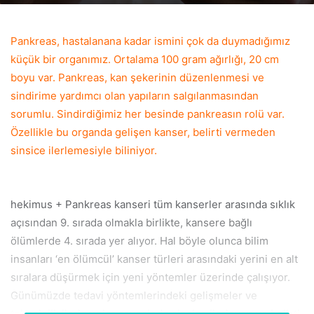
email
Pankreas, hastalanana kadar ismini çok da duymadığımız
küçük bir organımız. Ortalama 100 gram ağırlığı, 20 cm
boyu var. Pankreas, kan şekerinin düzenlenmesi ve
sindirime yardımcı olan yapıların salgılanmasından
sorumlu. Sindirdiğimiz her besinde pankreasın rolü var.
Özellikle bu organda gelişen kanser, belirti vermeden
sinsice ilerlemesiyle biliniyor.
hekimus + Pankreas kanseri tüm kanserler arasında sıklık
açısından 9. sırada olmakla birlikte, kansere bağlı
ölümlerde 4. sırada yer alıyor. Hal böyle olunca bilim
insanları ‘en ölümcül’ kanser türleri arasındaki yerini en alt
sıralara düşürmek için yeni yöntemler üzerinde çalışıyor.
Günümüzde tedavi yöntemlerindeki gelişmeler ve
teknolojik ilerlemeler sayesinde sinsice ilerleyen ve belirti