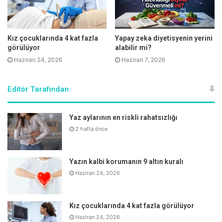
Kız çocuklarında 4 kat fazla
Yapay zeka diyetisyenin yerini
görülüyor
alabilir mi?
Haziran 24, 2026
Haziran 7, 2026
En etkili tedavi yöntemi hangisi?
Editör Tarafından
Pankreas kanserinde en etkili tedavi olan cerrahi tedavi,
Yaz aylarının en riskli rahatsızlığı
kanserli dokuların temiz sınırlarla ve tam olarak
2 hafta önce
çıkartıldığını teyit etme olanağı veriyor. Kanser
cerrahisinde amacın, tümörü kesmeden, parçalamadan,
yırtmadan kısacası tümöre hiçbir zarar vermeden ve geride
Yazın kalbi korumanın 9 altın kuralı
tümör kalıntısı bırakmadan çıkartmak olduğunu belirten
Haziran 24, 2026
Prof. Dr. Murat Gönenç, “Pankreas kanserinde uzun soluklu
ve kalıcı bir tedavi yanıtının olmazsa olmaz öğesi cerrahi
Kız çocuklarında 4 kat fazla görülüyor
tedavidir” diyor. Ancak çoğu zaman cerrahinin yanı sıra
Haziran 24, 2026