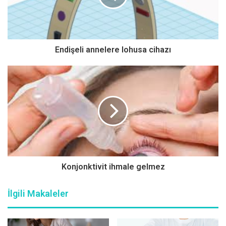
enfeksiyonu ve böbrek taşları. Polikistik böbrek
hastalarının büyük çoğunluğu genelde son dönem böbrek
yetmezliğiyle doktora başvuruyor.Hastalık, böbrekler
dışında başka organlarda da kistler gelişmesine sebep
Endişeli annelere lohusa cihazı
oluyor. Ayrıca değişik sistemlere ait başka patolojiler de
görülebileceğinden dolayı sistemik bir hastalık olarak kabul
ediliyor.Abdi İbrahim Otsuka Medikal Direktörlüğü,
polikistik böbrek hastalığı hakkında bilinmesi gerekenleri
10 soruda cevapladı:
Konjonktivit ihmale gelmez
İlgili Makaleler