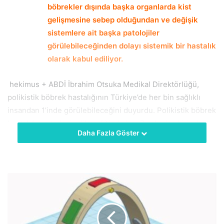
böbrekler dışında başka organlarda kist
gelişmesine sebep olduğundan ve değişik
sistemlere ait başka patolojiler
görülebileceğinden dolayı sistemik bir hastalık
olarak kabul ediliyor.
hekimus + ABDİ İbrahim Otsuka Medikal Direktörlüğü,
polikistik böbrek hastalığının Türkiye’de her bin sağlıklı
insandan 1’inde görülebileceğini duyurdu. Polikistik böbrek
hastalığının tedavi edilmediğinde her 7 vakadan birinde
Daha Fazla Göster
diyaliz veya böbrek nakli ile sonuçlanan hastalığın erken
tanı ve tedavi ile ilerlemesinin yavaşlatılabileceğine dikkat
çekiliyor. Bin kişiden birinde görülen ve kliniği sessiz
seyreden hastalıkla ilgili uyarılarda bulunan Abdi İbrahim
Otsuka Medikal Direktörlüğü, hastalığın öne çıkan
belirtilerini şöyle sıralıyor: Karında ağrı veya hassasiyet,
idrarda kan, sık idrara çıkma, böğürde ağrı, idrar yolu