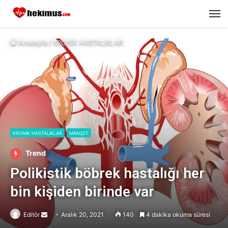
M
Anasayfa
/
KRONİK HASTALIKLAR
KRONİK HASTALIKLAR
MANŞET
Trend
Polikistik böbrek hastalığı her
bin kişiden birinde var
Editör
Send
Aralık 20, 2021
140
4 dakika okuma süresi
an