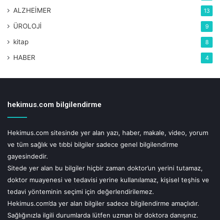
ALZHEİMER
isteyebilir. Ailesinde bu hastalığı taşıyan çocuklarda yıllık
13
kan basıncı kontrolü ve idrar tetkiki önerilir. Yüksek
ÜROLOJİ
9
tansiyon saptanırsa ya da polikistik böbrek hastalığı
kitap
8
bulguları ortaya çıkarsa, o zaman böbrek ultrasonografisi
HABER
4
ile böbrek kistlerinin varlığı araştırılmalıdır.
hekimus.com bilgilendirme
Hekimus.com sitesinde yer alan yazı, haber, makale, video, yorum
ve tüm sağlık ve tıbbi bilgiler sadece genel bilgilendirme
gayesindedir.
Sitede yer alan bu bilgiler hiçbir zaman doktor’un yerini tutamaz,
doktor muayenesi ve tedavisi yerine kullanılamaz, kişisel teşhis ve
tedavi yönteminin seçimi için değerlendirilemez.
Hekimus.com’da yer alan bilgiler sadece bilgilendirme amaçlıdır.
Sağlığınızla ilgili durumlarda lütfen uzman bir doktora danışınız.