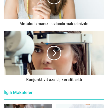
Sınır koymak istediğinizde tepki gösteriyorsa dikkat!
Metabolizmanızı hızlandırmak elinizde
Psikiyatri uzmanı Yrd. Doç. Dr. Mine Elagöz Yüksel,
çocuğun gün içerisinde zamanının önemli bir bölümünü
ekran karşısında geçirmesi, sınır koymak istendiğinde
bunu tepki ve öfkeyle karşılaması ve ekran kullanımının
ailesiyle ilişkilerini kısıtlaması halinde ekran
bağımlılığından söz edilebileceğini kaydetti.
Dikkat eksikliği ve konsantrasyon sorunu yaşayabilir
Konjonktivit azaldı, keratit arttı
Çocukların teknoloji kullanımının beyin gelişimine etkileri
üzerine çalışmaların henüz yeterli düzeyde olmadığını
İlgili Makaleler
belirten Yüksel, gereğinden fazla teknoloji kullanımının
kamburluk, bel ve boyun ağrıları, duruş bozuklukları, göz