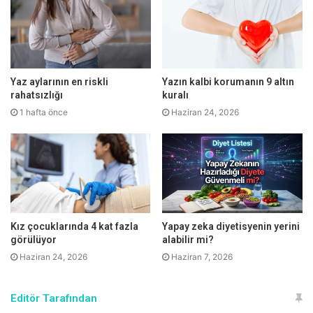
kuruluğu gibi olumsuz fiziksel etkilerinin yanı sıra ruhsal
açıdan önemli sorunlara yol açabileceğini kaydetti.
Yaz aylarının en riskli
Yazın kalbi korumanın 9 altın
rahatsızlığı
kuralı
1 hafta önce
Haziran 24, 2026
Kız çocuklarında 4 kat fazla
Yapay zeka diyetisyenin yerini
görülüyor
alabilir mi?
Haziran 24, 2026
Haziran 7, 2026
Şiddet içeren oyunlar öfke kontrol sorunlarına yol
açabiliyor
Editör Tarafından