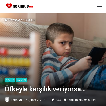
M
Anasayfa
/
ÇOCUK
ÇOCUK
MANŞET
Öfkeyle karşılık veriyorsa…
Editör
Send
Şubat 2, 2021
233
2 dakika okuma süresi
an