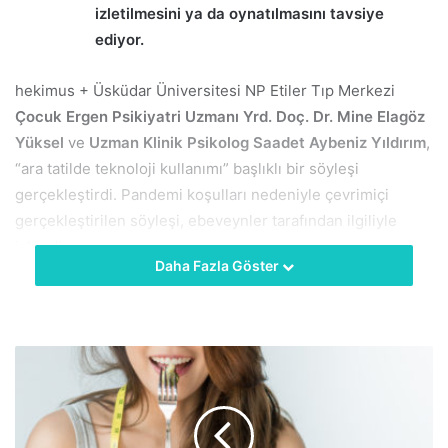
izletilmesini ya da oynatılmasını tavsiye
ediyor.
hekimus + Üsküdar Üniversitesi NP Etiler Tıp Merkezi
Çocuk Ergen Psikiyatri Uzmanı Yrd. Doç. Dr. Mine Elagöz
Yüksel
ve
Uzman Klinik Psikolog Saadet Aybeniz Yıldırım
,
“ara tatilde teknoloji kullanımı” başlıklı bir söyleşi
gerçekleştirdi. Pandemi koşulları nedeniyle çevrimiçi
gerçekleştirilen söyleşi, ebeveynler tarafından ilgiliyle
izlendi.
Daha Fazla Göster