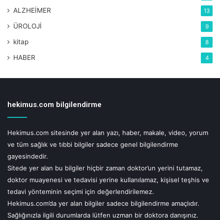
Yrd. Doç. Dr. Mine Elagöz Yüksel, ebeveynlerin güvenli
ALZHEİMER
13
internet kullanımı ve dijital okur yazarlık konusunda bilgi
sahibi olmalarının önemli olduğunu vurgulayarak “Anne ve
ÜROLOJİ
9
babalar özellikle şifre ve kimlik bilgileri gibi kişisel
kitap
8
bilgilerin yabancı kişilerle paylaşılmaması, internette
HABER
4
tanımadığı kişilerle konuşmaması ve özel bilgilerini
vermemesi konusunda gerekli bilgileri vermeli” diye
konuştu.
hekimus.com bilgilendirme
Hekimus.com sitesinde yer alan yazı, haber, makale, video, yorum
ve tüm sağlık ve tıbbi bilgiler sadece genel bilgilendirme
gayesindedir.
Sitede yer alan bu bilgiler hiçbir zaman doktor’un yerini tutamaz,
doktor muayenesi ve tedavisi yerine kullanılamaz, kişisel teşhis ve
tedavi yönteminin seçimi için değerlendirilemez.
Hekimus.com’da yer alan bilgiler sadece bilgilendirme amaçlıdır.
Saadet Aybeniz Yıldırım: “Özkontrol becerisi küçük
Sağlığınızla ilgili durumlarda lütfen uzman bir doktora danışınız.