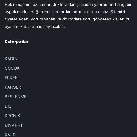
yaşlardan itibaren kazandırılmalı”
Hekimus.com, uzman bir doktora danışılmadan yapılan herhangi bir
uygulamadan doğabilecek zarardan sorumlu tutulamaz. Sitemizi
Uzman Klinik Psikolog Saadet Aybeniz Yıldırım ise ailelere
ziyaret eden, yorum yapan ve doktorlara soru gönderen kişiler, bu
uyarıları kabul etmiş sayılacaktır.
çocuklarına küçük yaşlardan itibaren sınır-seçenek ilkesine
göre kurallar koymalarını tavsiye etti. Yıldırım, çocuğa belli
Kategoriler
noktaya kadar seçenek sunmak ve o noktaları sınırlayıp
alternatif sağlamanın çocuğun özkontol becerisini
geliştirdiğini belirterek ödül-ceza sisteminin çok etkili bir
KADIN
yöntem olmadığının altını çizdi.
ÇOCUK
ERKEK
Saadet Aybeniz Yıldırım, çocukların yüz yüze iletişimlerinin
KANSER
sınırlandırıldığı bugünlerde arkadaşlarıyla çevrimiçi
BESLENME
ortamlarda bir araya gelerek sohbet etmelerinin de
gelişimleri üzerinde olumlu etkileri olacağına dikkat çekti.
DİŞ
KRONİK
DİYABET
KALP