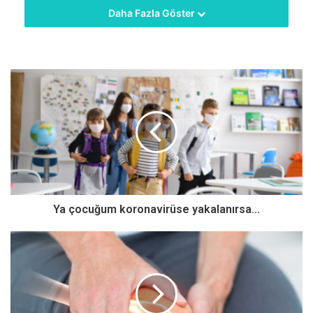
Daha Fazla Göster
önerilerde bulundu:
Önce Örnek Olmak Gerek
Hayatımızı sağlıklı bir şekilde devam ettirebilmemiz için
gerekli olan mesafe, temizlik, maske takma kurallarına
yetişkinler olarak önce biz uymalıyız ve çocuklara doğru
örnek olmalıyız. Çocuklara maskenin doğru şekilde nasıl
takılması ve çıkarılması gerektiği uygulamalı olarak
gösterilmeli ve evde birlikte alıştırma yapılmalı. Bilinçli
davranan bir ailenin bireyi olmak çocukları daha sorumlu
Ya çocuğum koronavirüse yakalanırsa...
davranmaya yöneltecektir.
Zorlamak Doğru Değil
Bu dönem yetişkinler ve çocuklar için kendi içinde ayrı
zorluklar barındırıyor. Çocuklara sosyal mesafe kurallarına