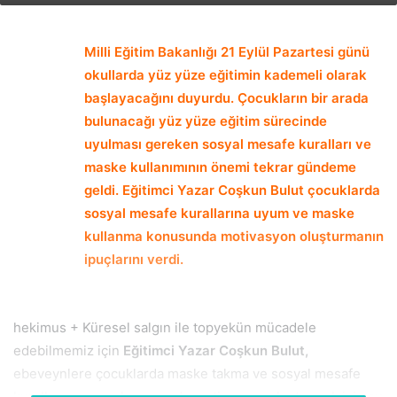
email
Milli Eğitim Bakanlığı 21 Eylül Pazartesi günü
okullarda yüz yüze eğitimin kademeli olarak
başlayacağını duyurdu. Çocukların bir arada
bulunacağı yüz yüze eğitim sürecinde
uyulması gereken sosyal mesafe kuralları ve
maske kullanımının önemi tekrar gündeme
geldi. Eğitimci Yazar Coşkun Bulut çocuklarda
sosyal mesafe kurallarına uyum ve maske
kullanma konusunda motivasyon oluşturmanın
ipuçlarını verdi.
hekimus + Küresel salgın ile topyekün mücadele
edebilmemiz için
Eğitimci Yazar Coşkun Bulut,
ebeveynlere çocuklarda maske takma ve sosyal mesafe
kurallarına uyum konusunda motivasyon oluşturmak için şu