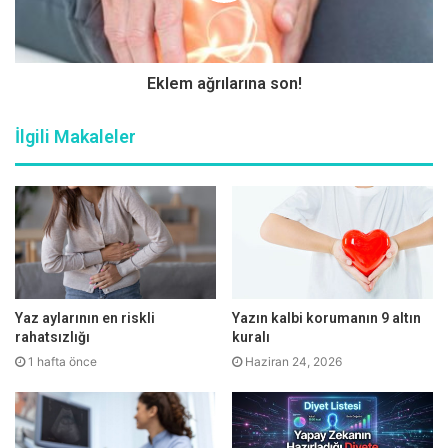
uymayı öğretirken tıpkı bebekliklerinde konuşma
alışkanlığını, tuvalet alışkanlığını edindirdiğimiz
dönemlerdeki gibi sabırlı olmalı ve onları zorlamamalıyız.
Eklem ağrılarına son!
Çocuklara covid-19’un nasıl bir hastalık olduğu, neden
maske taktığımız, sosyal mesafeye dikkat etmemizin
İlgili Makaleler
sebepleri; yaşına uygun, anlayabileceği şekilde açıklanmalı.
Tehlikeli bir dönemden geçildiği için maske takmamızın
zorunlu olduğu onlara öğretilmeli. “Maske takmak
mecburiyetindesin.” şeklinde bir söylem içeren yaklaşım
ise doğru olmaz ve çocukla ilişkilerimizi zedeler. Sebep
göstererek ve onları bunaltmadan belli aralıklarla kurallara
dair hatırlatmalarda bulunmalıyız.
Yaz aylarının en riskli
Yazın kalbi korumanın 9 altın
rahatsızlığı
kuralı
Korkutmamalıyız
1 hafta önce
Haziran 24, 2026
Hastalığı anlatırken onları korkutmamalı ve doğru
yöntemleri uygulayarak bu hastalıktan korunabileceğimizi