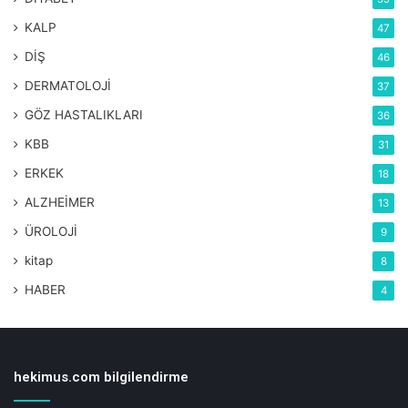
KALP
47
DİŞ
46
DERMATOLOJİ
37
GÖZ HASTALIKLARI
36
KBB
31
ERKEK
18
ALZHEİMER
13
ÜROLOJİ
9
kitap
8
HABER
4
hekimus.com bilgilendirme