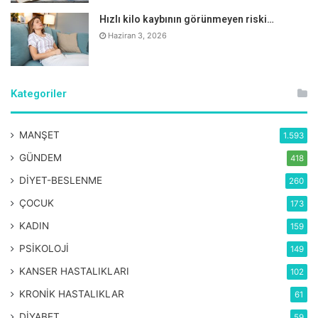
Hızlı kilo kaybının görünmeyen riski…
Haziran 3, 2026
Kategoriler
MANŞET
1.593
GÜNDEM
418
DİYET-BESLENME
260
ÇOCUK
173
KADIN
159
PSİKOLOJİ
149
KANSER HASTALIKLARI
102
KRONİK HASTALIKLAR
61
DİYABET
59