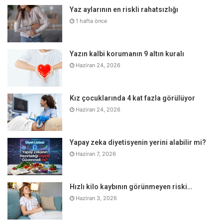
dokularıyla temasla da bulaşabilir.” dedi.
Yaz aylarının en riskli rahatsızlığı
1 hafta önce
Evcil hayvanlardan ısırma-tırmalama yoluyla bulaşmanın ise
mümkün olmadığını kaydeden Mamçu, kenelerin
Yazın kalbi korumanın 9 altın kuralı
bulunduğu alanlarda çalışanlar, piknik yapanlar, avcılar,
Haziran 24, 2026
veterinerler, kasaplar ve sağlık çalışanlarının risk grubu
içerisinde yer aldıklarını açıkladı.
Kız çocuklarında 4 kat fazla görülüyor
Haziran 24, 2026
Yapay zeka diyetisyenin yerini alabilir mi?
Haziran 7, 2026
Hızlı kilo kaybının görünmeyen riski…
Haziran 3, 2026