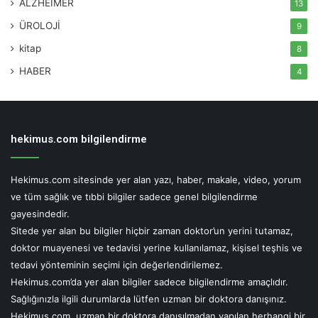
ALZHEİMER
13
patlatılmaması gerektiğinin altını çizen Mamçu, “Keneler
ÜROLOJİ
9
üzerine sigara basmak, kolonya, gaz yağı gibi maddeler
kitap
dökmek kenenin kasılmasına sebep olarak vücut içeriğini
8
kan emdiği kişiye aktarmasına sebep olacağı için vücut
HABER
4
üzerindeki keneye herhangi bir şekilde zarar verilmemeli.
Kene vücuttan çıkartıldıktan sonra, ısırık yeri su ve sabunla
temizlenmeli ve daha sonra antiseptik ile
hekimus.com bilgilendirme
silinmeli. Çıkarılamıyorsa en yakın sağlık kuruluşuna
başvurulmalı. Kene vücuttan ne kadar kısa sürede
çıkarılırsa hastalık riski de o kadar azalır.” açıklamasını
Hekimus.com sitesinde yer alan yazı, haber, makale, video, yorum
yaptı.
ve tüm sağlık ve tıbbi bilgiler sadece genel bilgilendirme
gayesindedir.
Sitede yer alan bu bilgiler hiçbir zaman doktor’un yerini tutamaz,
Kenelerin vücuda girmesini engellemek için önlem
doktor muayenesi ve tedavisi yerine kullanılamaz, kişisel teşhis ve
alınmalı!
tedavi yönteminin seçimi için değerlendirilemez.
Hekimus.com’da yer alan bilgiler sadece bilgilendirme amaçlıdır.
Kırım Kongo Kanamalı Ateşi hastalığı vakalarında, Türkiye
Sağlığınızla ilgili durumlarda lütfen uzman bir doktora danışınız.
Cumhuriyeti Sağlık Bakanlığı verilerine göre artış
Hekimus.com, uzman bir doktora danışılmadan yapılan herhangi bir