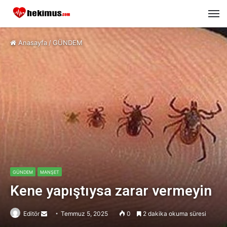
M
Anasayfa
/
GÜNDEM
GÜNDEM
MANŞET
Kene yapıştıysa zarar vermeyin
Editör
Send
Temmuz 5, 2025
0
2 dakika okuma süresi
an