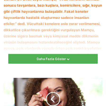
sonucu tavşanlara, bazı kuşlara, kemiricilere, sığır, koyun
gibi çiftlik hayvanlarına bulaşabilir. Fakat keneler
hayvanlarda hastalık oluşturmaz sadece insanları
etkiler.” dedi.
Vücuttaki kenelere asla zarar verilmemesi,
dikkatlice çıkarılması gerektiğini vurgulayan Mamçu,
üzerine sigara basmak veya kimyasal madde dökmenin
virüsün bulaşmasını hızlandırabileceğini söyledi. Mamçu
ayrıca, açık alanlarda vücudu örten açık renkli kıyafetler
giyilmesini, sonrasında vücut ve giysilerin dikkatlice
Daha Fazla Göster
kontrol edilmesini önerdi.