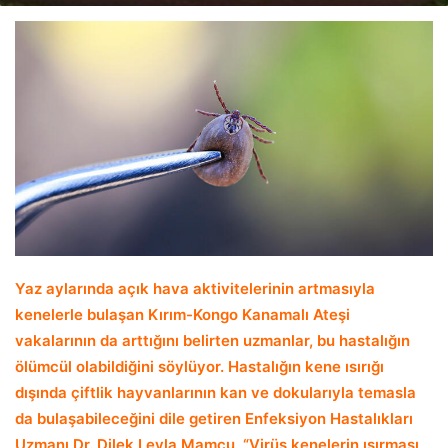
email
Yaz aylarında açık hava aktivitelerinin artmasıyla
kenelerle bulaşan Kırım-Kongo Kanamalı Ateşi
vakalarının da arttığını belirten uzmanlar, bu hastalığın
ölümcül olabildiğini söylüyor.
Hastalığın kene ısırığı
dışında çiftlik hayvanlarının kan ve dokularıyla temasla
da bulaşabileceğini dile getiren Enfeksiyon Hastalıkları
Uzmanı Dr. Dilek Leyla Mamçu, “
Virüs kenelerin ısırması