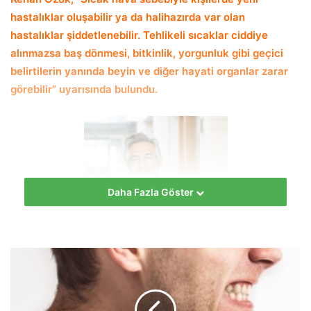
hastalıklar oluşabilir ya da halihazırda var olan
hastalıklar şiddetlenebilir. Tehlikeli sıcaklar ciddiye
alınmazsa baş dönmesi, bitkinlik, yorgunluk gibi geçici
belirtilerin yanında beyin ve diğer hayati organlar zarar
görebilir” uyarısında bulundu.
Daha Fazla Göster
hekimus + İç Hastalıkları Uzmanı Dr. Eyyüp Kenan Özok,
yaz aylarında yaşanabilecek olumsuzluklara karşı basit ama