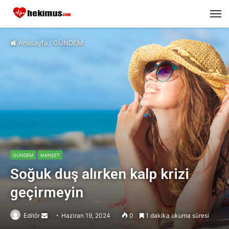
M
Anasayfa
/
GÜNDEM
GÜNDEM
MANŞET
Soğuk duş alırken kalp krizi
geçirmeyin
Editör
Send
Haziran 19, 2024
0
1 dakika okuma süresi
an