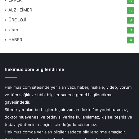
18
UYARI!
ALZHEİMER
13
ÜROLOJİ
9
Hekimus.com sitesinde yer alan yazı, haber, makale, video, yorum ve tüm
sağlık ve tıbbi bilgiler sadece genel bilgilendirme gayesindedir.
kitap
8
Sitede yer alan bu bilgiler hiçbir zaman doktor'un yerini tutamaz, doktor
muayenesi ve tedavisi yerine kullanılamaz, kişisel teşhis ve tedavi
HABER
4
yönteminin seçimi için değerlendirilemez.
Hekimus.com'da yer alan bilgiler sadece bilgilendirme amaçlıdır.
Sağlığınızla ilgili durumlarda lütfen uzman bir doktora danışınız.
Hekimus.com, uzman bir doktora danışılmadan yapılan herhangi bir
uygulamadan doğabilecek zarardan sorumlu tutulamaz. Sitemizi ziyaret
eden, yorum yapan ve doktorlara soru gönderen kişiler, bu uyarıları kabul
etmiş sayılacaktır.
hekimus.com bilgilendirme
Hekimus.com sitesinde yer alan yazı, haber, makale, video, yorum
Etiketler
aşırı sıcaklar
kalp krizi
meyve-sebze
sıcaklık
ve tüm sağlık ve tıbbi bilgiler sadece genel bilgilendirme
sıvı kaybı
soguk duş
tansiyon yükselmesi
yuksek tansiyon
gayesindedir.
zeytinyaglı yemekler
Sitede yer alan bu bilgiler hiçbir zaman doktor’un yerini tutamaz,
doktor muayenesi ve tedavisi yerine kullanılamaz, kişisel teşhis ve
tedavi yönteminin seçimi için değerlendirilemez.
Hekimus.com’da yer alan bilgiler sadece bilgilendirme amaçlıdır.