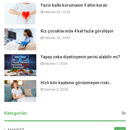
Yazın kalbi korumanın 9 altın kuralı
Ağır ve yağlı yemekler yerine hafif ve lif içeriği yüksek,
Haziran 24, 2026
serinletici besinler tercih edilmeli. Zeytinyağlı sebze
yemekleri ve su oranı yüksek olan; karpuz, kavun, çilek ve
şeftali gibi meyveler tüketilmeli.
Kız çocuklarında 4 kat fazla görülüyor
Haziran 24, 2026
Uzun süre aşırı sıcak bir ortamda bulunduktan sonra direkt
soğuk su ile duş yapılmamalı. Ani soğuk duş damarlarda
Yapay zeka diyetisyenin yerini alabilir mi?
büzülmeye neden olabileceği için tansiyonun yükselmesini
Haziran 7, 2026
de tetikleyebilir veya kalp krizine yol açabilir. Bu yüzden
soğuk denize ve havuza yavaş yavaş girilmeli.
Hızlı kilo kaybının görünmeyen riski…
Haziran 3, 2026
Kategoriler
MANŞET