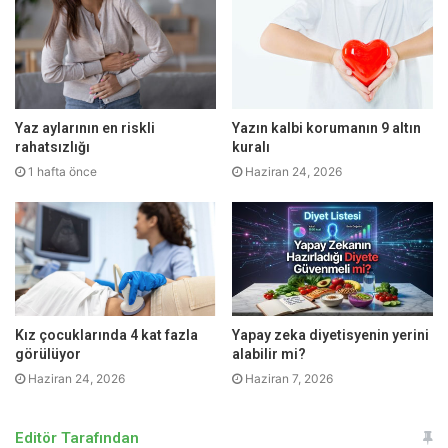
nedenle günde en az 2,5-3 litre su içilmeli. Ancak kalp
yetersizliği olan hastalarda sıvı kısıtlaması bulunduğundan
bu kişiler mutlaka bir uzman hekime danışarak hareket
etmeli.
Yaz aylarının en riskli
Yazın kalbi korumanın 9 altın
rahatsızlığı
kuralı
1 hafta önce
Haziran 24, 2026
Kız çocuklarında 4 kat fazla
Yapay zeka diyetisyenin yerini
görülüyor
alabilir mi?
Haziran 24, 2026
Haziran 7, 2026
Editör Tarafından
Hekiminizin bilgisi olmadan düzenli alınan ilaçlar