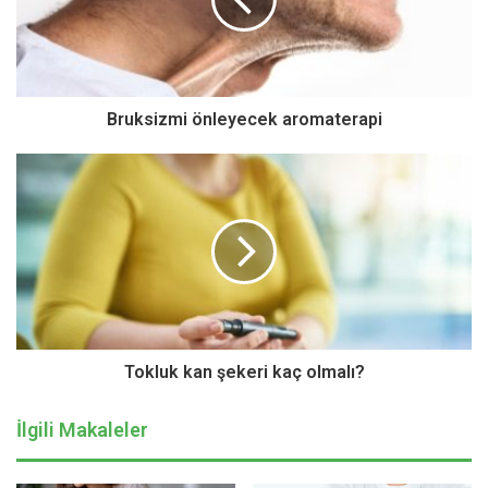
etkili 8 tavsiyede bulundu:
Dışarı çıkarken açık renkli, hava geçirgenliği olan, pamuklu
ve ter emici kıyafetler tercih edilmeli. Şapka ve güneş
Bruksizmi önleyecek aromaterapi
gözlüğü olmadan evden adım atılmamalı. Aşırı terlemenin
önüne geçebilmek için sımsıkı kapalı ayakkabılar yerine
hava alabilen ayakkabılar tercih edilmeli ve pamuklu çorap
kullanılmalı.
Gölge veya klimalı ortamlar tercih edilmeli, güneşin altında
ağır fiziksel aktivitelerden uzak durulmalı ve yeterli sıvı
alımına dikkat edilmeli. Dışarısı eve göre daha sıcaksa,
perdeleri kapatarak evde kalmak daha iyi bir seçenektir.
Tokluk kan şekeri kaç olmalı?
Evde oturmaktan bunalanlar esintili bir parkta, gölge altında
olmak şartıyla zaman geçirebilir.
İlgili Makaleler
Vücut, aşırı sıcaklardan kendini korumak için terler. Bu