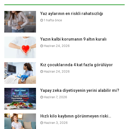
kesilmemeli ya da dozları ile oynanmamalı. Tansiyon
ilaçlarının bir kısmında idrar sökücü maddeler bulunur.
Yaz aylarının en riskli rahatsızlığı
Aşırı sıvı kaybı sonucunda da tansiyon düşüklüğüne bağlı
1 hafta önce
bayılmalar gerçekleşebilir.
Yazın kalbi korumanın 9 altın kuralı
Haziran 24, 2026
Kız çocuklarında 4 kat fazla görülüyor
Haziran 24, 2026
Yapay zeka diyetisyenin yerini alabilir mi?
Haziran 7, 2026
Hızlı kilo kaybının görünmeyen riski…
Haziran 3, 2026