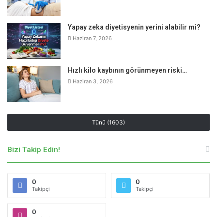
sağlık ve tıbbi bilgiler sadece genel bilgilendirme gayesindedir.
Sitede yer alan bu bilgiler hiçbir zaman doktor'un yerini tutamaz, doktor
muayenesi ve tedavisi yerine kullanılamaz, kişisel teşhis ve tedavi
yönteminin seçimi için değerlendirilemez.
Yapay zeka diyetisyenin yerini alabilir mi?
Hekimus.com'da yer alan bilgiler sadece bilgilendirme amaçlıdır.
Sağlığınızla ilgili durumlarda lütfen uzman bir doktora danışınız.
Haziran 7, 2026
Hekimus.com, uzman bir doktora danışılmadan yapılan herhangi bir
uygulamadan doğabilecek zarardan sorumlu tutulamaz. Sitemizi ziyaret
eden, yorum yapan ve doktorlara soru gönderen kişiler, bu uyarıları kabul
etmiş sayılacaktır.
Hızlı kilo kaybının görünmeyen riski…
Haziran 3, 2026
Etiketler
ağız içinde yaralar
ateş
bogaz agrisi
Coxsackie
dr. derya girgin seviş
el ayak ağız hastalığı
kırmızı döküntüler
Tünü (1603)
Bizi Takip Edin!
0
0
Takipçi
Takipçi
0