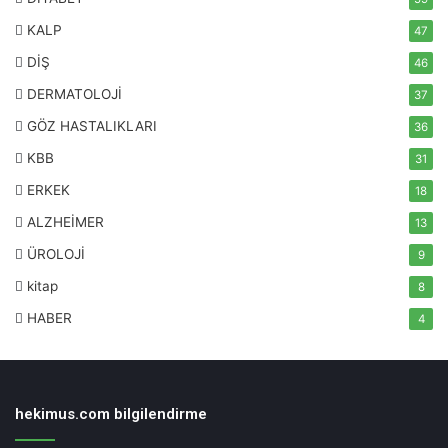
KALP
47
DİŞ
46
DERMATOLOJİ
37
GÖZ HASTALIKLARI
36
KBB
31
ERKEK
18
ALZHEİMER
13
ÜROLOJİ
9
kitap
8
HABER
4
hekimus.com bilgilendirme