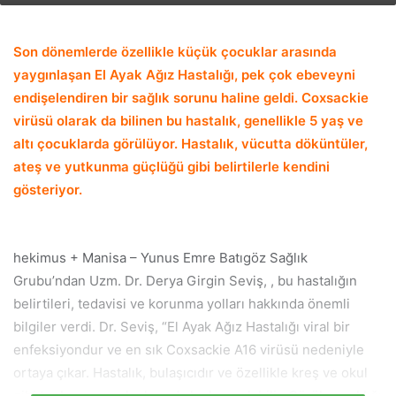
email
Son dönemlerde özellikle küçük çocuklar arasında
yaygınlaşan El Ayak Ağız Hastalığı, pek çok ebeveyni
endişelendiren bir sağlık sorunu haline geldi. Coxsackie
virüsü olarak da bilinen bu hastalık, genellikle 5 yaş ve
altı çocuklarda görülüyor. Hastalık, vücutta döküntüler,
ateş ve yutkunma güçlüğü gibi belirtilerle kendini
gösteriyor.
hekimus + Manisa – Yunus Emre Batıgöz Sağlık
Grubu’ndan Uzm. Dr. Derya Girgin Seviş, , bu hastalığın
belirtileri, tedavisi ve korunma yolları hakkında önemli
bilgiler verdi. Dr. Seviş, “El Ayak Ağız Hastalığı viral bir
enfeksiyondur ve en sık Coxsackie A16 virüsü nedeniyle
ortaya çıkar. Hastalık, bulaşıcıdır ve özellikle kreş ve okul
gibi toplu yaşam alanlarında hızla yayılabilir. Görülme sıklığı