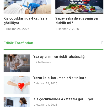
“Hastalığın yayılmasını önlemek için el yıkama
alışkanlıklarına özen gösterilmesi şart. Çocuklar ve
yetişkinler, özellikle yemekten önce ve tuvaletten sonra
Kız çocuklarında 4 kat fazla
Yapay zeka diyetisyenin yerini
ellerini yıkamalı.” şeklinde tavsiyelerde bulundu. Ayrıca,
görülüyor
alabilir mi?
hastalığın yayılma riskini azaltmak için hasta çocukların
Haziran 24, 2026
Haziran 7, 2026
evde istirahat etmesi ve toplu alanlardan uzak durması
gerektiğini vurguladı.
Editör Tarafından
El Ayak Ağız Hastalığı, tedbirler alındığında kontrol altına
alınabilen bir sağlık sorunudur. Uzmanlar, hastalığın
Yaz aylarının en riskli rahatsızlığı
belirtileri fark edildiğinde zaman kaybetmeden bir sağlık
2 hafta önce
kuruluşuna başvurulması gerektiğini hatırlatıyor.
Yazın kalbi korumanın 9 altın kuralı
Haziran 24, 2026
UYARI!
Kız çocuklarında 4 kat fazla görülüyor
Hekimus.com sitesinde yer alan yazı, haber, makale, video, yorum ve tüm
Haziran 24, 2026