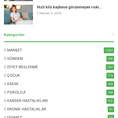
Hızlı kilo kaybının görünmeyen riski…
Haziran 3, 2026
Kategoriler
MANŞET
1.593
GÜNDEM
418
DİYET-BESLENME
260
ÇOCUK
173
KADIN
159
PSİKOLOJİ
149
KANSER HASTALIKLARI
102
KRONİK HASTALIKLAR
61
DİYABET
59