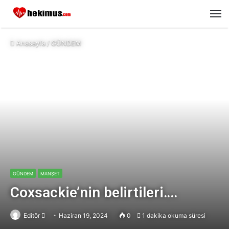
M
Anasayfa
/
GÜNDEM
GÜNDEM
MANŞET
Coxsackie’nin belirtileri….
Editör
Send
Haziran 19, 2024
0
1 dakika okuma süresi
an