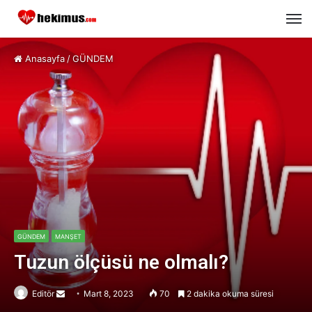
M
Anasayfa
/
GÜNDEM
GÜNDEM
MANŞET
Tuzun ölçüsü ne olmalı?
Editör
Send
Mart 8, 2023
70
2 dakika okuma süresi
an