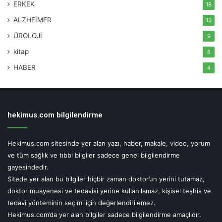
ERKEK
18
Hekimus.com, uzman bir doktora danışılmadan yapılan herhangi bir
uygulamadan doğabilecek zarardan sorumlu tutulamaz. Sitemizi ziyaret
ALZHEİMER
13
eden, yorum yapan ve doktorlara soru gönderen kişiler, bu uyarıları kabul
etmiş sayılacaktır.
ÜROLOJİ
9
kitap
8
Etiketler
anti-diüretik hormon
bobrek
bulantı
HABER
4
doc.dr.enes murat atasoyu
hipofiz salgısı
hiponatremi
kusma
sodyum
tuz
hekimus.com bilgilendirme
Hekimus.com sitesinde yer alan yazı, haber, makale, video, yorum
ve tüm sağlık ve tıbbi bilgiler sadece genel bilgilendirme
gayesindedir.
Sitede yer alan bu bilgiler hiçbir zaman doktor’un yerini tutamaz,
doktor muayenesi ve tedavisi yerine kullanılamaz, kişisel teşhis ve
tedavi yönteminin seçimi için değerlendirilemez.
Hekimus.com’da yer alan bilgiler sadece bilgilendirme amaçlıdır.