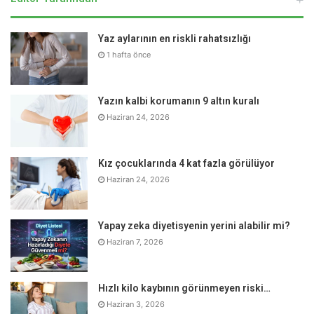
hiponatremi görülebildiğini belirten Doç. Dr. Enes Murat
Atasoyu, “Sağlıklı olduğunu düşünerek günde 5-6 litre su
Yaz aylarının en riskli rahatsızlığı
içilmesi halinde, kanın su kısmı artarken sodyum düzeyi
1 hafta önce
ona paralel yükselmediği için hiponatremi gelişebilir.
Benzer bir mekanizma ile tiroid bozukluğu, kalp yetmezliği,
karaciğer yetmezliği ve böbrek yetmezliğinde de
Yazın kalbi korumanın 9 altın kuralı
hiponatremi görülebilir. Diğer bir hiponatremi nedeni ise
Haziran 24, 2026
beyinde hipofizden salgılanan anti-diüretik hormonun fazla
salgılanması, bu hormonunun etkisine böbreğin yanıt
Kız çocuklarında 4 kat fazla görülüyor
vermemesi veya bazı kanser türlerinde ADH benzeri
Haziran 24, 2026
moleküllerin yapımı nedeni ile hiponatremi gelişebilir”
dedi.
Yapay zeka diyetisyenin yerini alabilir mi?
Haziran 7, 2026
Hızlı kilo kaybının görünmeyen riski…
Haziran 3, 2026