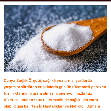
email
Dünya Sağlık Örgütü, sağlıklı ve normal şartlarda
yaşamını sürdüren erişkinlerin günlük tüketmesi gereken
tuz miktarının 5 gram olmasını öneriyor. Fazla tuz
tüketimi kadar az tuz tüketmenin de sağlık için zararlı
olabildiğini belirten İç Hastalıkları ve Nefroloji Uzmanı