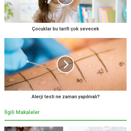
erken başlanan tedavi ile hastalık süresi 3-3,5 gün
civarında kısalıyor. Ayrıca grip nedeniyle ortaya çıkabilecek
ağır sonuçların da önüne geçilebiliyor” diye konuştu.
Çocuklar bu tarifi çok sevecek
Alerji testi ne zaman yapılmalı?
İlgili Makaleler
Belirtilerin başladığı ilk andan itibaren hekim ziyaretinde
bulunmak gerekiyor