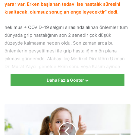
yarar var. Erken başlanan tedavi ise hastalık süresini
kısaltacak, olumsuz sonuçları engelleyecektir” dedi.
hekimus + COVID-19 salgını sırasında alınan önlemler tüm
dünyada grip hastalığının son 2 senedir çok düşük
düzeyde kalmasına neden oldu. Son zamanlarda bu
önlemlerin gevşetilmesi ile grip hastalığının ön plana
çıkması gündemde. Atabay İlaç Medikal Direktörü Uzman
Dr. Murat Yaycı, genelde Ekim sonu veya Kasım ayında
başlayan mevsimsel grip hastalığının bu sene daha erken
Daha Fazla Göster
başlayacağına dair işaretler alındığını belirterek, “Gripte
erken dönemde tedaviye başlandığı takdirde hastalık
süresi belirgin şekilde kısalıyor. Hastalık tedavi
edilmediğinde özellikle belirli yaş gruplarında ve risk
gruplarında ağır seyrediyor. Ateş, öksürük, boğaz ağrısı,
burun akıntısı ve tıkanıklığı, baş ağrısı, vücut ağrıları,
nadiren kusma ve ishal ile seyreden grip hastalığında