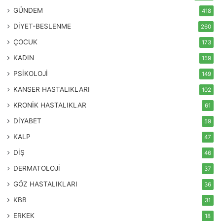
GÜNDEM
418
DİYET-BESLENME
260
ÇOCUK
173
KADIN
159
PSİKOLOJİ
149
KANSER HASTALIKLARI
102
KRONİK HASTALIKLAR
61
DİYABET
59
KALP
47
DİŞ
46
DERMATOLOJİ
37
GÖZ HASTALIKLARI
36
KBB
31
ERKEK
18