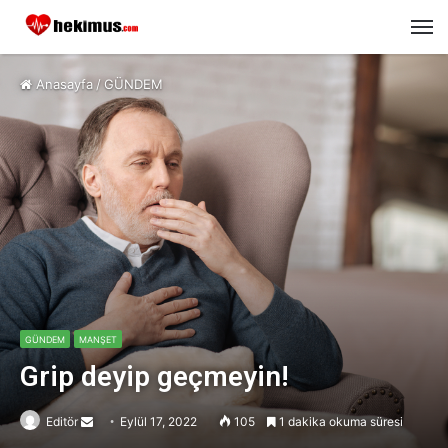
M
Anasayfa
/
GÜNDEM
GÜNDEM
MANŞET
Grip deyip geçmeyin!
Editör
Send
Eylül 17, 2022
105
1 dakika okuma süresi
an