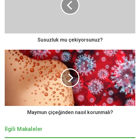
Sigara Kullanımı
Sigara içmek damarı zamanla daraltıp tıkayan ‘ateroskleroz’
denilen damar sertliği tablosuna yol açıyor. Damar
Susuzluk mu çekiyorsunuz?
tıkanıklığı hastalıklarının neredeyse yarısını sigara kullanımı
oluşturuyor. Üstelik sadece sigara içmek değil, sigara içilen
yerde bulunmak ve dumana maruz kalmak bile damar
tıkanıklığı riskini artırıyor. Sigaranın kontrol edilebilir risk
faktörleri arasında olması dolayısıyla kişinin olabildiğince
çabuk bu alışkanlıktan vazgeçmesi riski azaltmada çok
önemli rol oynuyor.
Hareketsizlik ve fazla kilo
Maymun çiçeğinden nasıl korunmalı?
Özellikle son yıllarda teknoloji kullanımının da artması ile
İlgili Makaleler
hareketsizlik çok büyük bir sorun olarak karşımıza çıkıyor.
Hareketsizlik arttıkça kilo alımı artıyor, kilo aldıkça hareket