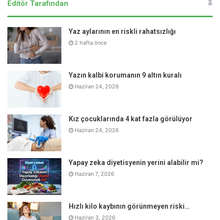
Editör Tarafından
huylu, HDL ise iyi huylu kolesterol olarak bilinir. Çünkü LDL
kolesterolü damara taşıyan moleküldür. Damardaki
Yaz aylarının en riskli rahatsızlığı
kolesterolü taşıyarak uzaklaştıran molekül ise HDL’dir.
2 hafta önce
Kandaki yüksek kolesterol, trigliserit ve LDL seviyeleri
tehlike çanları gibidir. Uygun diyet veya ilaçla müdahale
yapılarak düşürülmelidir” uyarısında bulunuyor. HDL
Yazın kalbi korumanın 9 altın kuralı
seviyelerinin ise düşük olmaması gerektiğini belirten Doç.
Haziran 24, 2026
Dr. Macit Bitargil, bunun için spor yapmanın ve sağlıklı
beslenmenin şart olduğunu vurguluyor.
Kız çocuklarında 4 kat fazla görülüyor
Haziran 24, 2026
Yapay zeka diyetisyenin yerini alabilir mi?
Haziran 7, 2026
Hızlı kilo kaybının görünmeyen riski…
Haziran 3, 2026