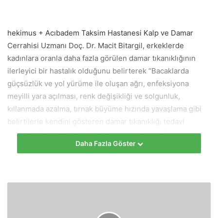
hekimus + Acıbadem Taksim Hastanesi Kalp ve Damar
Cerrahisi Uzmanı Doç. Dr. Macit Bitargil, erkeklerde
kadınlara oranla daha fazla görülen damar tıkanıklığının
ilerleyici bir hastalık olduğunu belirterek “Bacaklarda
güçsüzlük ve yol yürüme ile oluşan ağrı, enfeksiyona
meyilli yara açılması, renk değişikliği ve solgunluk,
kıllanmada azalma, tırnak büyüme hızında yavaşlama gibi
belirtilerle kendini gösteren damar tıkanıklığı tedavi
edilmediğinde çok ciddi sorunlara neden olabilir.
Daha Fazla Göster
Bacaklarda şiddetli ağrı nedeniyle kişiyi yürüyemez hale
getirebildiği gibi, son evrelerde bacağın kesilmesine,
yatalak olmaya yol açabilir” diyor. Kalp ve Damar Cerrahisi
Uzmanı Doç. Dr. Macit Bitargil, bacaklarda damar
tıkanıklığına neden olan 8 önemli nedeni anlattı, önemli
uyarılar ve önerilerde bulundu.