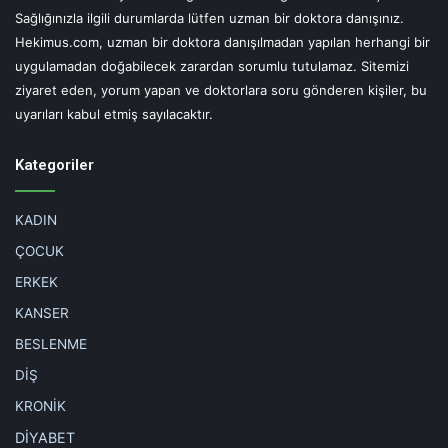
Damar iltihaplanmaları (Vaskulitler)
Sağlığınızla ilgili durumlarda lütfen uzman bir doktora danışınız.
Hekimus.com, uzman bir doktora danışılmadan yapılan herhangi bir
Burger hastalığı, Kawassaki hastalığı ve Behçet hastalığı
uygulamadan doğabilecek zarardan sorumlu tutulamaz. Sitemizi
ziyaret eden, yorum yapan ve doktorlara soru gönderen kişiler, bu
gibi birçok damar iltihaplanması sorunu ile karşılaşılıyor.
uyarıları kabul etmiş sayılacaktır.
Doç. Dr. Macit Bitargil, genç yaşlarda vücuttaki küçük, orta
ya da büyük çaptaki damarlarda ciddi problemlere ve
Kategoriler
tıkanıklıklara neden olabilen vaskulitlerde erken tanı ve
tedavinin çok önemli olduğunu belirterek, tedavi
KADIN
yapılmadığı taktirde etkilenen uzvun ve organın kaybı ve
ciddi hayati risklerin ortaya çıkacağını söylüyor.
ÇOCUK
ERKEK
Ameliyat olan hastalar dikkat!
KANSER
BESLENME
Tedavi sonrası bu kurallara uymazsanız!
DİŞ
Kalp ve Damar Cerrahisi Uzmanı Doç. Dr. Macit Bitargil,
KRONİK
damar tıkanıklığı olan hastalarda ilaç tedavisinin yetersiz
DİYABET