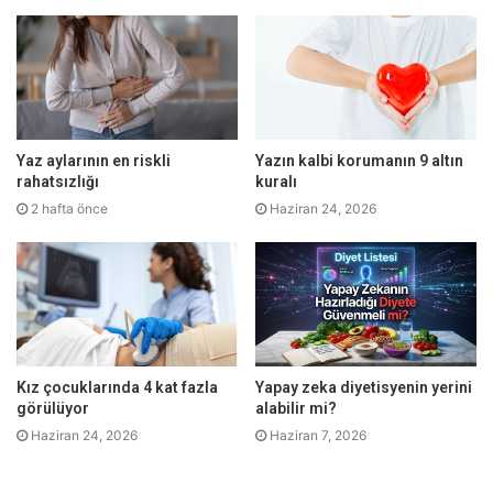
etme isteği de zamanla azalıyor. Bu kısır döngünün
sağlığımızı ciddi anlamda tehdit etmeye başladığını
vurgulayan Kalp ve Damar Cerrahisi Uzmanı Doç. Dr. Macit
Bitargil “Hareketsizlik ve kontrolsüz kilo alımı damar
tıkanıklıkları için de önemli bir risk faktörüdür. Dünyada her
Yaz aylarının en riskli
Yazın kalbi korumanın 9 altın
yıl yaklaşık 3 milyon insan hareketsiz yaşam nedeni ile
rahatsızlığı
kuralı
hayatını kaybetmektedir. İstenmeyen etkilerin önüne
2 hafta önce
Haziran 24, 2026
geçebilmek için günde 5000 adımın altına düşmemek,
haftada 3-4 defa 40-50 dakika kadar düzenli egzersiz
yapmak büyük önem taşımaktadır” diyor.
Yüksek Kolesterol (Yağlı beslenme)
Kız çocuklarında 4 kat fazla
Yapay zeka diyetisyenin yerini
Kolesterol ve trigliseritler yağsı maddeler olup vücutta
görülüyor
alabilir mi?
fazla miktarlarda bulunduğunda çeşitli etkileşimler ile
Haziran 24, 2026
Haziran 7, 2026
damar çevresinde birikerek damar tıkanıklığına neden
olabiliyorlar. Doç. Dr. Macit Bitargil “Halk arasında LDL kötü