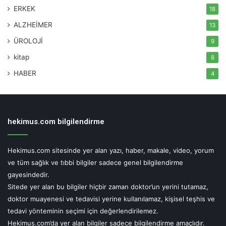
ERKEK
18
testler ve kan testleri ile tanı konulabilmekte ve bu
hastalarda uygun medikal tedavi, kan sulandırıcı tedavileri
ALZHEİMER
13
ile hastalık erken safhalarda kontrol altına
ÜROLOJİ
9
alınabilmektedir.”
kitap
8
HABER
4
hekimus.com bilgilendirme
Hekimus.com sitesinde yer alan yazı, haber, makale, video, yorum
ve tüm sağlık ve tıbbi bilgiler sadece genel bilgilendirme
gayesindedir.
Sitede yer alan bu bilgiler hiçbir zaman doktor’un yerini tutamaz,
doktor muayenesi ve tedavisi yerine kullanılamaz, kişisel teşhis ve
tedavi yönteminin seçimi için değerlendirilemez.
Hekimus.com’da yer alan bilgiler sadece bilgilendirme amaçlıdır.