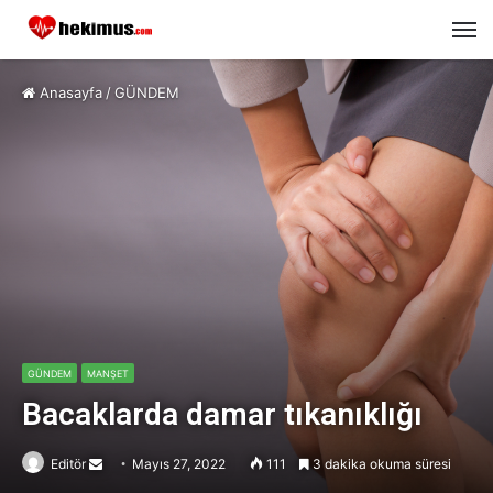
M
Anasayfa
/
GÜNDEM
GÜNDEM
MANŞET
Bacaklarda damar tıkanıklığı
Editör
Send
Mayıs 27, 2022
111
3 dakika okuma süresi
an