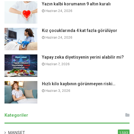
Yazın kalbi korumanın 9 altın kuralı
Haziran 24, 2026
Kız çocuklarında 4 kat fazla görülüyor
Haziran 24, 2026
Yapay zeka diyetisyenin yerini alabilir mi?
Haziran 7, 2026
Hızlı kilo kaybının görünmeyen riski…
KOAH hastaları COVID-19’u daha ağır mı geçiriyor?
Haziran 3, 2026
KOAH’ta gerek bronş duvarlarında yer alan koruyucu
bariyerlerdeki yıkım, gerekse akciğer dokusundaki hasar
Kategoriler
kişiyi enfeksiyonlara daha açık kılıyor ve gelişen
enfeksiyonların iyileşme süreci de daha uzun oluyor.
MANŞET
1.593