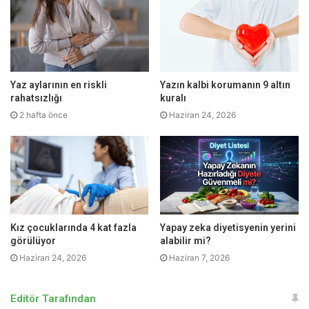
Kış aylarında daha belirgin olan öksürük, sabah balgam
çıkarma, nefes darlığının giderek artması, yaşıtlarına göre
efor kapasitesinde düşme yaşayan bir kişi risk faktörlerini
de taşıyorsa KOAH’tan şüphe edilmelidir.
Yaz aylarının en riskli
Yazın kalbi korumanın 9 altın
rahatsızlığı
kuralı
2 hafta önce
Haziran 24, 2026
Kız çocuklarında 4 kat fazla
Yapay zeka diyetisyenin yerini
görülüyor
alabilir mi?
Haziran 24, 2026
Haziran 7, 2026
Sigara dumanına maruz kalanlarda da KOAH gelişebilir
Editör Tarafından