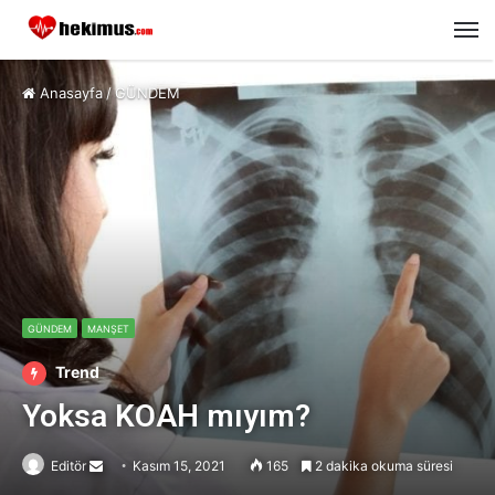
M
Anasayfa
/
GÜNDEM
GÜNDEM
MANŞET
Trend
Yoksa KOAH mıyım?
Editör
Send
Kasım 15, 2021
165
2 dakika okuma süresi
an