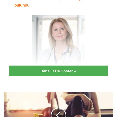
bulundu.
Daha Fazla Göster
hekimus + KOAH’ın Dünya Sağlık Örgütü verilerine göre
dünyada en fazla ölüme yol açan 5 hastalıktan biri
olduğunu belirten Dr. Esra Sönmez, “Öksürük, balgam
çıkarma, nefes darlığı gibi şikayetleri yıllar içinde sinsice
ilerleyen KOAH’lı hastalar hekime başvurmakta gecikiyor ve