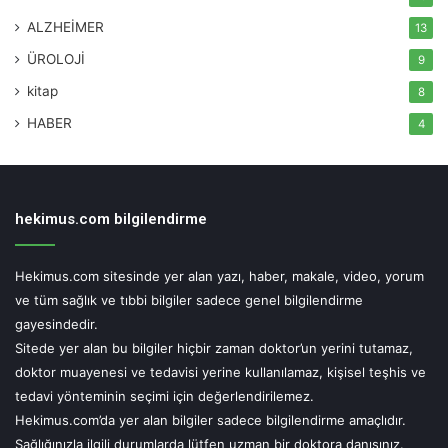
ALZHEİMER
Bir KOAH hastası yaşam kalitesini nasıl yükseltebilir?
13
ÜROLOJİ
9
Sigara içmeyerek
kitap
8
COVID-19, grip ve zatürre aşılarını yaptırarak
HABER
4
KOAH ilaçlarını aksatmayarak
Düzenli, hafif egzersizler yaparak Sağlıklı ve dengeli
beslenerek
hekimus.com bilgilendirme
Stresten mümkün olduğunca uzak durarak
Doktor öneriyorsa sürekli oksijen tedavisi alarak
Hekimus.com sitesinde yer alan yazı, haber, makale, video, yorum
Atakları azaltıcı önlemler alarak
ve tüm sağlık ve tıbbi bilgiler sadece genel bilgilendirme
gayesindedir.
Sitede yer alan bu bilgiler hiçbir zaman doktor’un yerini tutamaz,
doktor muayenesi ve tedavisi yerine kullanılamaz, kişisel teşhis ve
UYARI!
tedavi yönteminin seçimi için değerlendirilemez.
Hekimus.com’da yer alan bilgiler sadece bilgilendirme amaçlıdır.
Hekimus.com sitesinde yer alan yazı, haber, makale, video, yorum ve tüm
Sağlığınızla ilgili durumlarda lütfen uzman bir doktora danışınız.