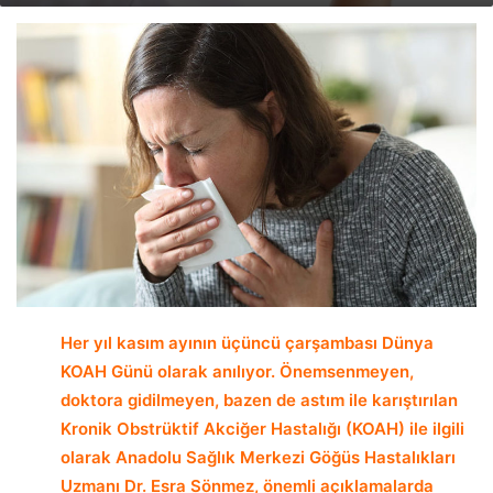
email
Her yıl kasım ayının üçüncü çarşambası Dünya
KOAH Günü olarak anılıyor. Önemsenmeyen,
doktora gidilmeyen, bazen de astım ile karıştırılan
Kronik Obstrüktif Akciğer Hastalığı
(KOAH) ile ilgili
olarak Anadolu Sağlık Merkezi Göğüs Hastalıkları
Uzmanı Dr. Esra Sönmez, önemli açıklamalarda