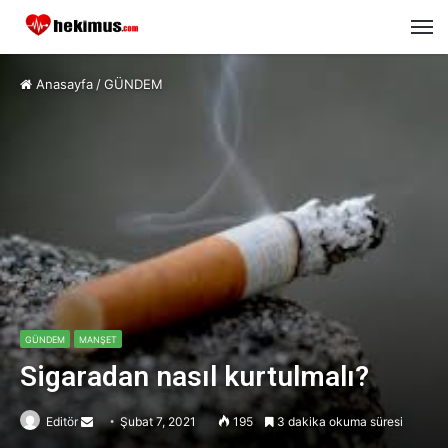
M
Anasayfa
/
GÜNDEM
GÜNDEM
MANŞET
Sigaradan nasıl kurtulmalı?
Editör
Send
Şubat 7, 2021
195
3 dakika okuma süresi
an