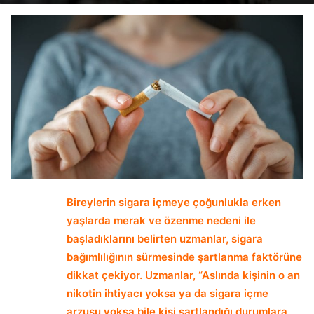
email
Bireylerin sigara içmeye çoğunlukla erken
yaşlarda merak ve özenme nedeni ile
başladıklarını belirten uzmanlar, sigara
bağımlılığının sürmesinde şartlanma faktörüne
dikkat çekiyor. Uzmanlar, “Aslında kişinin o an
nikotin ihtiyacı yoksa ya da sigara içme
arzusu yoksa bile kişi şartlandığı durumlara