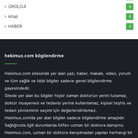
ÜROLOJİ
9
kitap
8
HABER
4
Polarize camlar UV’yi değil yansımayı önler.
Polarize
güneş gözlükleri, deniz veya göl yüzeyi gibi yansıtıcı
yüzey kaynaklı yansımayı azaltır. Camın sadece
hekimus.com bilgilendirme
polarize özelliği daha fazla koruma sağlamaz, gözlük
alırken UV korumasına sahip olması daha önemlidir.
Hekimus.com sitesinde yer alan yazı, haber, makale, video, yorum
Gözlük maliyeti, satın almada en önemli faktör
ve tüm sağlık ve tıbbi bilgiler sadece genel bilgilendirme
değildir.
Güneş gözlüklerinin pahalı olması kaliteli
gayesindedir.
olduğu anlamına gelmez. Gözlüğün %100 UV
Sitede yer alan bu bilgiler hiçbir zaman doktor’un yerini tutamaz,
engelleme özelliğini gösteren etikete sahip olması
doktor muayenesi ve tedavisi yerine kullanılamaz, kişisel teşhis ve
tedavi yönteminin seçimi için değerlendirilemez.
gözlüğün fiyatından daha önemlidir. Fiyatı makul
Hekimus.com’da yer alan bilgiler sadece bilgilendirme amaçlıdır.
gözlükler de bu özelliğe sahiptir.
Sağlığınızla ilgili durumlarda lütfen uzman bir doktora danışınız.
Kalite standartlarını kontrol edin.
Alacağınız güneş
Hekimus.com, uzman bir doktora danışılmadan yapılan herhangi bir
gözlüğünün TSE, CE işareti gibi kalite standartlarına