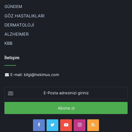
GÜNDEM
GÖZ HASTALIKLARI
DERMATOLOJİ
ALZHEİMER
KBB
İletişim
E-mail:
bilgi@hekimus.com
E-
Posta
adresinizi
giriniz
Facebook
Twitter
YouTube
Instagram
RSS