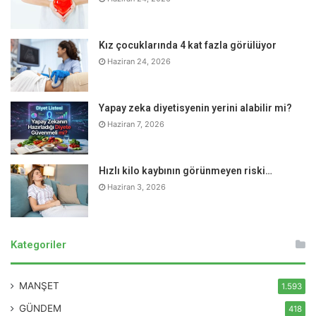
Daha büyük daha iyidir.
Almayı düşündüğümüz güneş
gözlüğü, göz bölgemizde ne kadar fazla alanı
Kız çocuklarında 4 kat fazla görülüyor
kaplıyorsa o kadar iyi korur. Özellikle göze yandan
Haziran 24, 2026
gelen UV ışınlarını kesen/girmesine engel olan büyük
boyutlu gözlük almayı tercih edin.
Yapay zeka diyetisyenin yerini alabilir mi?
Haziran 7, 2026
Hızlı kilo kaybının görünmeyen riski…
Haziran 3, 2026
Kategoriler
MANŞET
1.593
GÜNDEM
418
Daha koyu camlar daha iyi koruma sağlamaz.
Çok