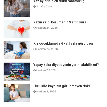
Yaz aylarının en riskli rahatsızlığı
kullanmaktır.”
2 hafta önce
Yazın kalbi korumanın 9 altın kuralı
Haziran 24, 2026
Kız çocuklarında 4 kat fazla görülüyor
Haziran 24, 2026
Yapay zeka diyetisyenin yerini alabilir mi?
Haziran 7, 2026
Hızlı kilo kaybının görünmeyen riski…
Alacağınız güneş
Haziran 3, 2026
gözlüğü UV ışınlarını