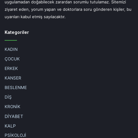
uygulamadan doğabilecek zarardan sorumlu tutulamaz. Sitemizi
sahip olmasına dikkat edin.
ziyaret eden, yorum yapan ve doktorlara soru gönderen kişiler, bu
uyarıları kabul etmiş sayılacaktır.
Kategoriler
UYARI!
KADIN
Hekimus.com sitesinde yer alan yazı, haber, makale, video, yorum ve tüm
sağlık ve tıbbi bilgiler sadece genel bilgilendirme gayesindedir.
ÇOCUK
Sitede yer alan bu bilgiler hiçbir zaman doktor'un yerini tutamaz, doktor
muayenesi ve tedavisi yerine kullanılamaz, kişisel teşhis ve tedavi
ERKEK
yönteminin seçimi için değerlendirilemez.
Hekimus.com'da yer alan bilgiler sadece bilgilendirme amaçlıdır.
KANSER
Sağlığınızla ilgili durumlarda lütfen uzman bir doktora danışınız.
Hekimus.com, uzman bir doktora danışılmadan yapılan herhangi bir
BESLENME
uygulamadan doğabilecek zarardan sorumlu tutulamaz. Sitemizi ziyaret
eden, yorum yapan ve doktorlara soru gönderen kişiler, bu uyarıları kabul
DİŞ
etmiş sayılacaktır.
KRONİK
DİYABET
Etiketler
cam rengi
gozluk
gunes gozlugu
polarize cam
KALP
prof.dr. mustafa kemal arıcı
uv ıınları
PSİKOLOJİ