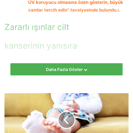
UV koruyucu olmasına özen gösterin, büyük
camlar tercih edin” tavsiyesinde bulundu.ı.
Zararlı ışınlar
cilt
kanserinin
yanısıra
korneada bozulmaya
Daha Fazla Göster
neden olabilir
hekimus
+ Türk göz doktorlarını temsil eden Türk
Oftalmoloji Derneği’nden Optik Refraksiyon Birim Başkanı
Prof. Dr. Mustafa Kemal Arıcı, yaz aylarında güneş
ışınlarının, daha fazla ve dik olarak ulaştığı için güneş
gözlüğü kullanımının önem kazandığını vurguladı.