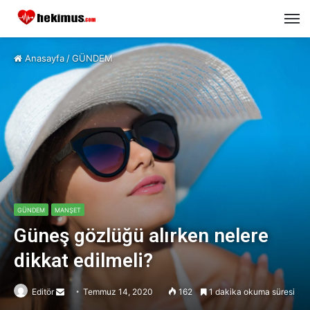
M
Anasayfa
/
GÜNDEM
GÜNDEM
MANŞET
Güneş gözlüğü alırken nelere
dikkat edilmeli?
Editör
Send
Temmuz 14, 2020
162
1 dakika okuma süresi
an